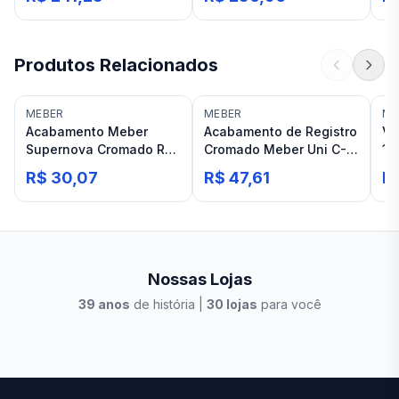
Produtos Relacionados
MEBER
MEBER
ME
Acabamento Meber
Acabamento de Registro
Vá
Supernova Cromado Reg
Cromado Meber Uni C-
16
C21
18 3/4 Meber/Deca
R$ 30,07
R$ 47,61
R
Nossas Lojas
39
anos
de história |
30
lojas
para você
Stilo Elevato
Eleva