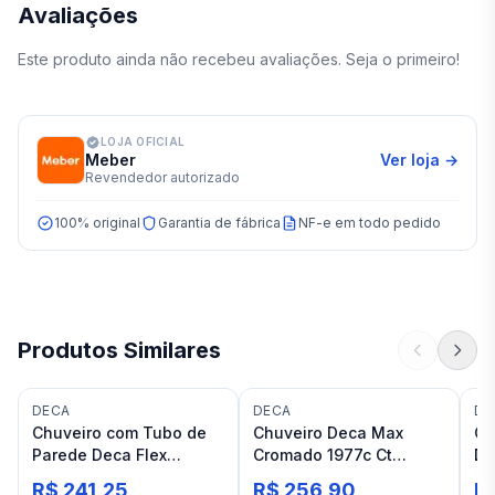
Avaliações
Este produto ainda não recebeu avaliações. Seja o primeiro!
LOJA OFICIAL
Meber
Ver loja →
Revendedor autorizado
100% original
Garantia de fábrica
NF-e em todo pedido
Produtos Similares
DECA
DECA
DO
Chuveiro com Tubo de
Chuveiro Deca Max
Ch
Parede Deca Flex
Cromado 1977c Ct
Du
Cromado
parede
R$ 241,25
R$ 256,90
R