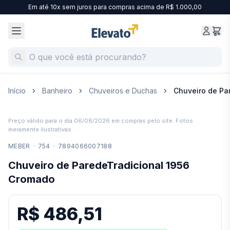
Em até 10x sem juros para compras acima de R$ 1.000,00
Início
Banheiro
Chuveiros e Duchas
Chuveiro de Pa
Preço válido para o dia
06/08/2026
em compras pelo site. Fotos
meramente ilustrativas.
MEBER
·
754
·
7894066007188
Chuveiro de ParedeTradicional 1956
Cromado
R$ 486,51