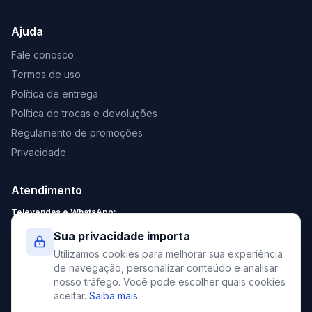
Ajuda
Fale conosco
Termos de uso
Política de entrega
Política de trocas e devoluções
Regulamento de promoções
Privacidade
Atendimento
Televendas e WhatsApp:
Segunda a Sexta: 8:30 - 18:00
Sua privacidade importa
Sábado: 9:00 - 13:00
Utilizamos cookies para melhorar sua experiência
contato@elevato.com.br
de navegação, personalizar conteúdo e analisar
nosso tráfego. Você pode escolher quais cookies
+55 51 4042-9413
aceitar.
Saiba mais
Lojas: