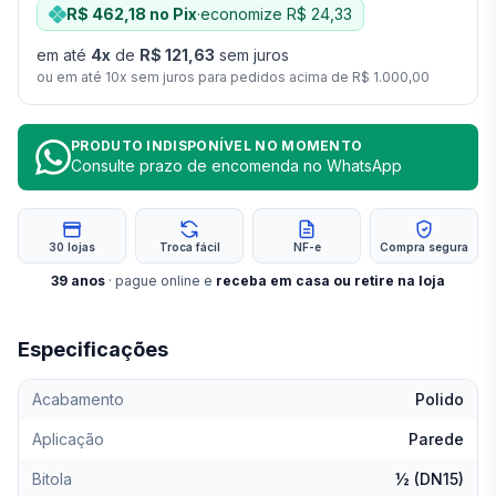
R$ 462,18
no Pix
·
economize
R$ 24,33
em até
4
x
de
R$ 121,63
sem juros
ou em até
10
x sem juros para pedidos acima de
R$ 1.000,00
PRODUTO INDISPONÍVEL NO MOMENTO
Consulte prazo de encomenda no WhatsApp
30 lojas
Troca fácil
NF-e
Compra segura
39
anos
· pague online e
receba em casa ou retire na loja
Especificações
Acabamento
Polido
Aplicação
Parede
Bitola
½ (DN15)