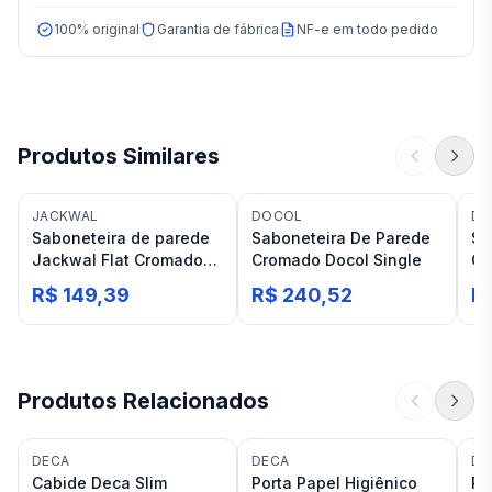
100% original
Garantia de fábrica
NF-e em todo pedido
Produtos Similares
JACKWAL
DOCOL
DO
Saboneteira de parede
Saboneteira De Parede
Sa
Jackwal Flat Cromado
Cromado Docol Single
Cr
Oval
R$ 149,39
R$ 240,52
R
Produtos Relacionados
DECA
DECA
DE
Cabide Deca Slim
Porta Papel Higiênico
Po