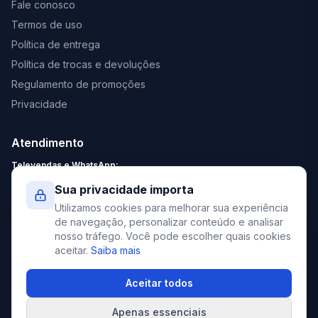
Fale conosco
Termos de uso
Política de entrega
Política de trocas e devoluções
Regulamento de promoções
Privacidade
Atendimento
Televendas e WhatsApp:
Segunda a Sexta: 8:30 - 18:00
Sua privacidade importa
Sábado: 9:00 - 13:00
Utilizamos cookies para melhorar sua experiência
contato@elevato.com.br
de navegação, personalizar conteúdo e analisar
nosso tráfego. Você pode escolher quais cookies
+55 51 4042-9413
aceitar.
Saiba mais
Lojas:
consulte aqui
Aceitar todos
Apenas essenciais