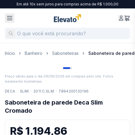
Em até 10x sem juros para compras acima de R$ 1.000,00
Início
Banheiro
Saboneteiras
Saboneteira de pared
Preço válido para o dia
09/08/2026
em compras pelo site. Fotos
meramente ilustrativas.
DECA
·
SLIM
·
2011.C.SLM
·
7894200132196
Saboneteira de parede Deca Slim
Cromado
R$ 1.194,86