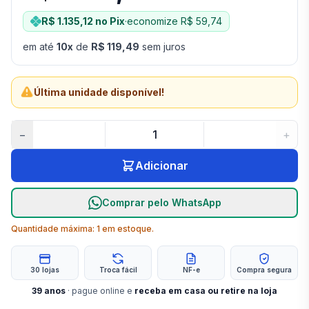
R$ 1.135,12
no Pix
·
economize
R$ 59,74
em até
10
x
de
R$ 119,49
sem juros
Última unidade disponível!
−
+
Adicionar
Comprar pelo WhatsApp
Quantidade máxima:
1
em estoque.
30 lojas
Troca fácil
NF-e
Compra segura
39
anos
· pague online e
receba em casa ou retire na loja