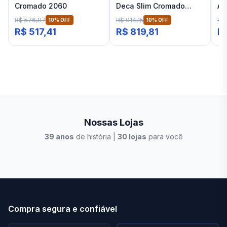
Cromado 2060
Deca Slim Cromado
Ar
2020
R$ 576,97
R$ 914,15
R$ 
10
% OFF
10
% OFF
R$ 517,41
R$ 819,81
R$
Nossas Lojas
39
anos
de história |
30
lojas
para você
Stilo Elevato
Eleva
Compra segura e confiável