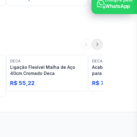
Compre pelo
WhatsApp
DECA
DECA
Ligação Flexível Malha de Aço
Acabamento Deca Li
40cm Cromado Deca
para Registro
R$ 55,22
R$ 70,71