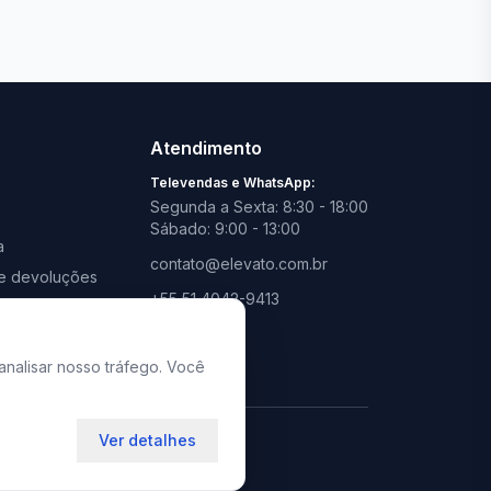
Ver todas lojas
Atendimento
Televendas e WhatsApp:
Segunda a Sexta: 8:30 - 18:00
Sábado: 9:00 - 13:00
a
contato@elevato.com.br
s e devoluções
+55 51 4042-9413
promoções
Lojas:
consulte aqui
analisar nosso tráfego. Você
Ver detalhes