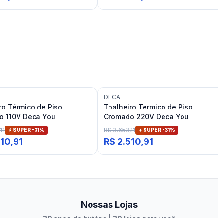
DECA
ro Térmico de Piso
Toalheiro Termico de Piso
o 110V Deca You
Cromado 220V Deca You
11
R$ 3.653,11
SUPER -
31
%
SUPER -
31
%
510,91
R$ 2.510,91
Nossas Lojas