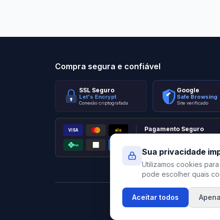
Stilo Elevato
Eleva
Compra segura e confiável
SSL Seguro
Google
Let's Encrypt
Safe Browsing
Conexão criptografada
Site verificado
Pagamento Seguro
VISA
elo
AMEX
PIX
Processado por Pagar.me
Sua privacidade im
Utilizamos cookies para
pode escolher quais coo
Aceitar todos
Apena