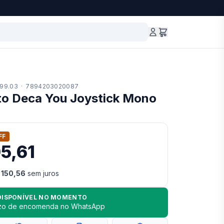
99.03
·
7894203020087
o Deca You Joystick Mono
FF
05,61
 150,56
sem juros
DISPONÍVEL NO MOMENTO
azo de encomenda no WhatsApp