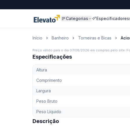
Categorias
Especificadores
Início
Banheiro
Torneiras e Bicas
Acio
Preço válido para o dia
07/08/2026
em compras pelo site. Fo
Especificações
Altura
Comprimento
Largura
Peso Bruto
Peso Líquido
Descrição