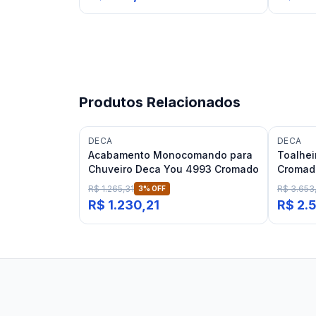
Produtos Relacionados
DECA
DECA
Acabamento Monocomando para
Toalhei
Chuveiro Deca You 4993 Cromado
Cromad
R$ 1.265,31
R$ 3.653,
3
% OFF
R$ 1.230,21
R$ 2.