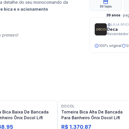
da detalhe do seu monocomando da
30 lojas
 de bica e o acionamento
39
anos
· pa
LOJA OFIC
Deca
Revendedor 
 primeiro!
100% original
G
DOCOL
a Bica Baixa De Bancada
Torneira Bica Alta De Bancada
nheiro Ônix Docol Lift
Para Banheiro Ônix Docol Lift
138,95
R$ 1.370,87