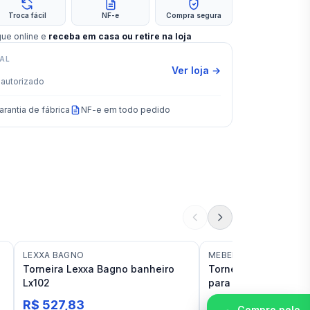
Troca fácil
NF-e
Compra segura
gue online e
receba em casa ou retire na loja
IAL
Ver loja →
autorizado
arantia de fábrica
NF-e em todo pedido
LEXXA BAGNO
MEBER
Torneira Lexxa Bagno banheiro
Torneira de Bancada
Lx102
para Banheiro Mebe
Cromada
R$ 527,83
R$ 595,02