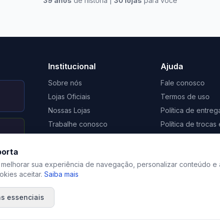
39
anos
de história |
30
lojas
para você
to Casa Xangri-Lá
Elevato Xangri-Lá
Institucional
Ajuda
Sobre nós
Fale conosco
Lojas Oficiais
Termos de uso
Nossas Lojas
Política de entreg
Trabalhe conosco
Política de troca
Nosso Blog
Regulamento de 
porta
Certificação Social Selo 1%
Privacidade
 melhorar sua experiência de navegação, personalizar conteúdo e 
kies aceitar.
Saiba mais
s essenciais
©
2026
Elevato. Todos os direitos reservados.