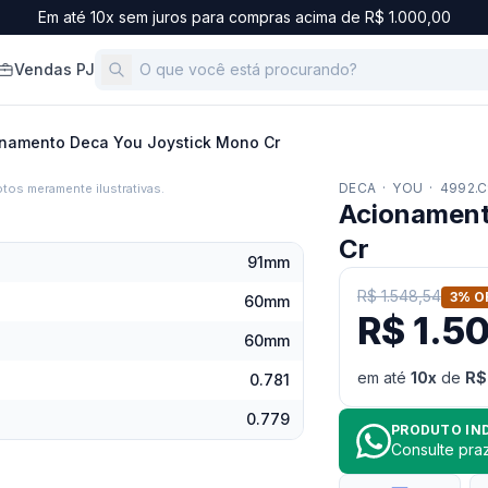
Em até 10x sem juros para compras acima de R$ 1.000,00
Vendas PJ
namento Deca You Joystick Mono Cr
DECA
·
YOU
·
4992.C
tos meramente ilustrativas.
Acionament
Cr
91mm
R$ 1.548,54
3
% O
60mm
R$ 1.5
60mm
em até
10
x
de
R$
0.781
0.779
PRODUTO IN
Consulte pr