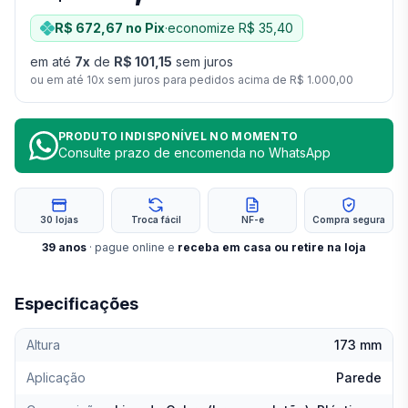
R$ 672,67
no Pix
·
economize
R$ 35,40
em até
7
x
de
R$ 101,15
sem juros
ou em até
10
x sem juros para pedidos acima de
R$ 1.000,00
PRODUTO INDISPONÍVEL NO MOMENTO
Consulte prazo de encomenda no WhatsApp
30 lojas
Troca fácil
NF-e
Compra segura
39
anos
· pague online e
receba em casa ou retire na loja
Especificações
Altura
173 mm
Aplicação
Parede