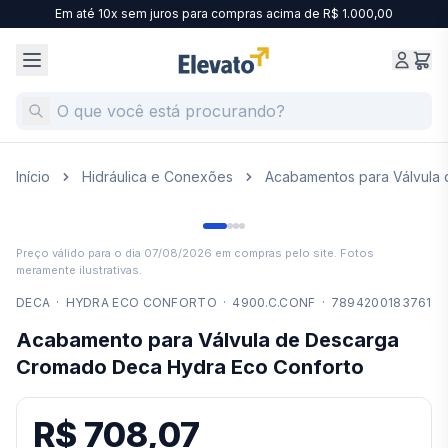
Em até 10x sem juros para compras acima de R$ 1.000,00
Início
Hidráulica e Conexões
Acabamentos para Válvula
Preço válido para o dia
07/08/2026
em compras pelo site. Fotos
meramente ilustrativas.
DECA
·
HYDRA ECO CONFORTO
·
4900.C.CONF
·
7894200183761
Acabamento para Válvula de Descarga
Cromado Deca Hydra Eco Conforto
R$ 708,07