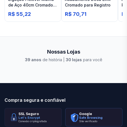
de Aço 40cm Cromado
Cromado para Registro
Re
Deca
3/
R$ 55,22
R$ 70,71
R
Cr
Nossas Lojas
39
anos
de história |
30
lojas
para você
Stilo Elevato
Eleva
Compra segura e confiável
SSL Seguro
Google
Let's Encrypt
Safe Browsing
Conexão criptografada
Site verificado