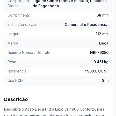
Composição
Liga de Cobre (bronze e latão), Plásticos
Básica
de Engenharia
Comprimento
68 mm
Indicação de Uso
Comercial e Residencial
Largura
112 mm
Marca
Deca
Número Norma / Decreto
NBR-9050
Peso
0.451 kg
Referência
4900.C.CONF
Uso PCD
Sim
Descrição
Descubra o Acab Deca Hidra Luxo Cr 4900 Conforto, ideal
para todos os ambientes, oferecendo acionamento fácil e