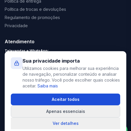
Política de entrega
Política de trocas e devoluções
Regulamento de promoções
Privacidade
Atendimento
Televendas e WhatsApp:
Segunda a Sexta: 8:30 - 18:00
Sua privacidade importa
Sábado: 9:00 - 13:00
Utilizamos cookies para melhorar sua experiência
contato@elevato.com.br
de navegação, personalizar conteúdo e analisar
nosso tráfego. Você pode escolher quais cookies
+55 51 4042-9413
aceitar.
Saiba mais
Lojas:
consulte aqui
Aceitar todos
Apenas essenciais
©
2026
Elevato. Todos os direitos reservados.
Ver detalhes
Compre pelo WhatsApp