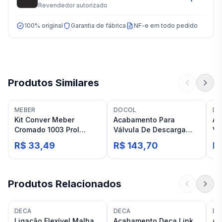
Revendedor autorizado
100% original
Garantia de fábrica
NF-e em todo pedido
Produtos Similares
MEBER
DOCOL
DO
Kit Conver Meber
Acabamento Para
Ac
Cromado 1003 Prol
Válvula De Descarga
Vá
Meber/dec
Cromado Docol Clássica
Cr
R$ 33,49
R$ 143,70
R
Sa
Produtos Relacionados
DECA
DECA
DE
Ligação Flexível Malha
Acabamento Deca Link
Ac