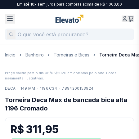
Em até 10x sem juros para compras acima de R$ 1.000,00
Início
Banheiro
Torneiras e Bicas
Torneira Deca Ma
Preço válido para o dia
06/08/2026
em compras pelo site. Fotos
meramente ilustrativas.
DECA
·
149 MM
·
1196.C34
·
7894200153924
Torneira Deca Max de bancada bica alta
1196 Cromado
R$ 311,95