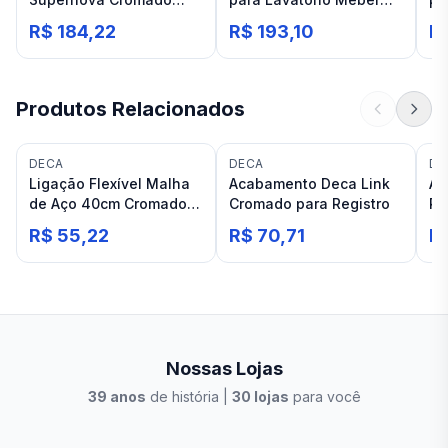
1192 para banheiro C21
Nya C-22 1/2 1192
Do
R$ 184,22
R$ 193,10
R
Cromada
Produtos Relacionados
DECA
DECA
DE
Ligação Flexível Malha
Acabamento Deca Link
Ac
de Aço 40cm Cromado
Cromado para Registro
Re
Deca
3/
R$ 55,22
R$ 70,71
R
Cr
Nossas Lojas
39
anos
de história |
30
lojas
para você
Stilo Elevato
Eleva