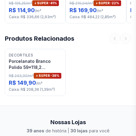
Damme Savanah RET "A"
Acetinado 120x120
De
R$ 195,25
/
m²
R$ 219,04
/
m²
R$
SUPER -
41
%
SUPER -
22
%
Incepa Calacatta Oro
RE
R$ 114,90
R$ 169,90
R
/
m²
/
m²
RET "A"
Caixa
:
R$ 336,66
(
2,93
m²
)
Caixa
:
R$ 484,22
(
2,85
m²
)
Ca
Produtos Relacionados
DECORTILES
Porcelanato Branco
Polido 59x118,2
Decortiles Carrara RET
R$ 243,30
/
m²
SUPER -
38
%
"A"
R$ 149,90
/
m²
Caixa
:
R$ 208,36
(
1,39
m²
)
Nossas Lojas
39
anos
de história |
30
lojas
para você
Stilo Elevato
Eleva