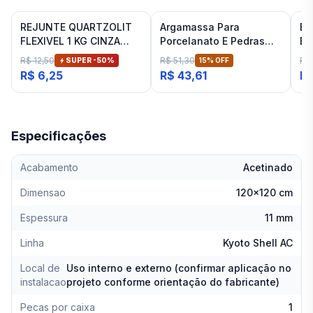
REJUNTE QUARTZOLIT
Argamassa Para
Es
FLEXIVEL 1 KG CINZA
Porcelanato E Pedras
Ba
ARTICO
Naturais Cinza Interno
Fit
R$ 12,50
R$ 51,30
R$
SUPER -
50
%
15
% OFF
Inovatte 20 Kg
R$ 6,25
R$ 43,61
R$
Especificações
Acabamento
Acetinado
Dimensao
120x120 cm
Espessura
11 mm
Linha
Kyoto Shell AC
Local de
Uso interno e externo (confirmar aplicação no
instalacao
projeto conforme orientação do fabricante)
Pecas por caixa
1