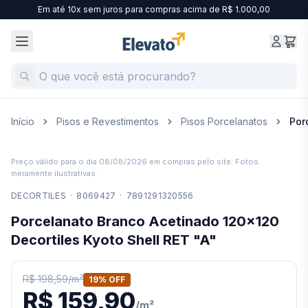
Em até 10x sem juros para compras acima de R$ 1.000,00
Início
Pisos e Revestimentos
Pisos Porcelanatos
Por
Preço válido para o dia
08/08/2026
em compras pelo site. Fotos
meramente ilustrativas.
DECORTILES
·
8069427
·
7891291320556
Porcelanato Branco Acetinado 120x120
Decortiles Kyoto Shell RET "A"
R$ 198,59
/
m²
19
% OFF
R$ 159,90
/
m²