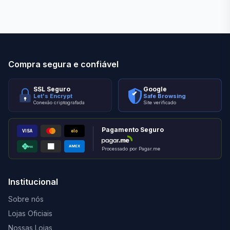
Compra segura e confiável
SSL Seguro
Google
Let's Encrypt
Safe Browsing
Conexão criptografada
Site verificado
Pagamento Seguro
VISA
elo
AMEX
PIX
Processado por Pagar.me
Institucional
Sobre nós
Lojas Oficiais
Nossas Lojas