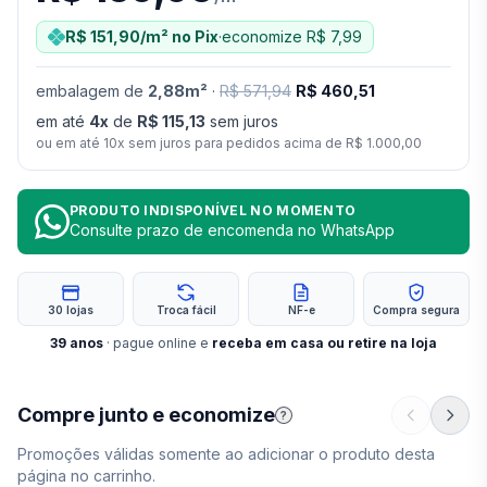
R$ 151,90
/m²
no Pix
·
economize
R$ 7,99
embalagem
de
2,88
m²
·
R$ 571,94
R$ 460,51
em até
4
x
de
R$ 115,13
sem juros
ou em até
10
x sem juros para pedidos acima de
R$ 1.000,00
PRODUTO INDISPONÍVEL NO MOMENTO
Consulte prazo de encomenda no WhatsApp
30 lojas
Troca fácil
NF-e
Compra segura
39
anos
· pague online e
receba em casa ou retire na loja
Compre junto e economize
?
Promoções válidas somente ao adicionar o produto desta
página no carrinho.