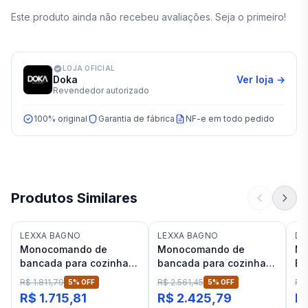
Este produto ainda não recebeu avaliações. Seja o primeiro!
LOJA OFICIAL
Doka
Ver loja →
Revendedor autorizado
100% original
Garantia de fábrica
NF-e em todo pedido
Produtos Similares
LEXXA BAGNO
LEXXA BAGNO
DE
Monocomando de
Monocomando de
Mo
bancada para cozinha
bancada para cozinha
Ba
Lexxa Bagno Frame
Lexxa Bagno Biflat Preto
Bl
R$ 1.811,79
R$ 2.561,45
R$
5
% OFF
5
% OFF
Preto Fosco
Fosco
Mo
R$ 1.715,81
R$ 2.425,79
R$