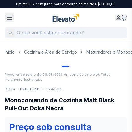
Em até 10x sem juros para compras acima de R$ 1.000,00
Início
Cozinha e Área de Serviço
Misturadores e Mono
Preço válido para o dia
06/08/2026
em compras pelo site. Fotos
meramente ilustrativas.
DOKA
·
DK8600MB
·
11994435
Monocomando de Cozinha Matt Black
Pull-Out Doka Neora
Preço sob consulta