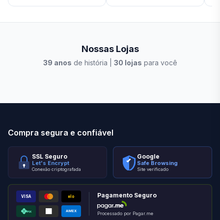
Nossas Lojas
39
anos
de história |
30
lojas
para você
Stilo Elevato
Eleva
Compra segura e confiável
SSL Seguro
Google
Let's Encrypt
Safe Browsing
Conexão criptografada
Site verificado
Pagamento Seguro
VISA
elo
AMEX
PIX
Processado por Pagar.me