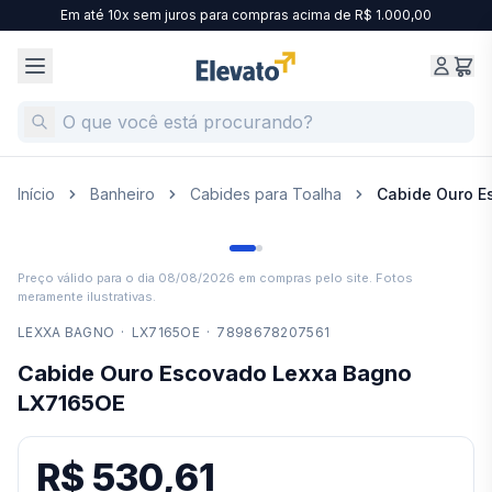
Em até 10x sem juros para compras acima de R$ 1.000,00
Início
Banheiro
Cabides para Toalha
Cabide Ouro E
Preço válido para o dia
08/08/2026
em compras pelo site. Fotos
meramente ilustrativas.
LEXXA BAGNO
·
LX7165OE
·
7898678207561
Cabide Ouro Escovado Lexxa Bagno
LX7165OE
R$ 530,61