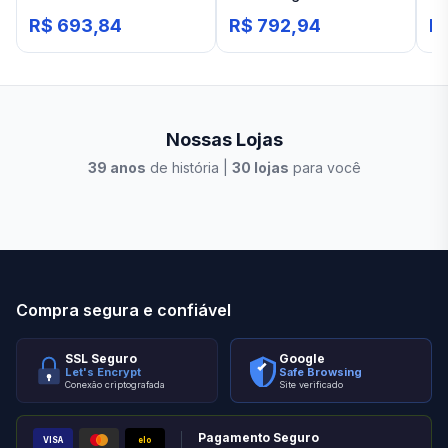
Escovado
Ouro Escovado
De
R$ 693,84
R$ 792,94
R
Es
Nossas Lojas
39
anos
de história |
30
lojas
para você
Stilo Elevato
Eleva
Compra segura e confiável
SSL Seguro
Google
Let's Encrypt
Safe Browsing
Conexão criptografada
Site verificado
Pagamento Seguro
VISA
elo