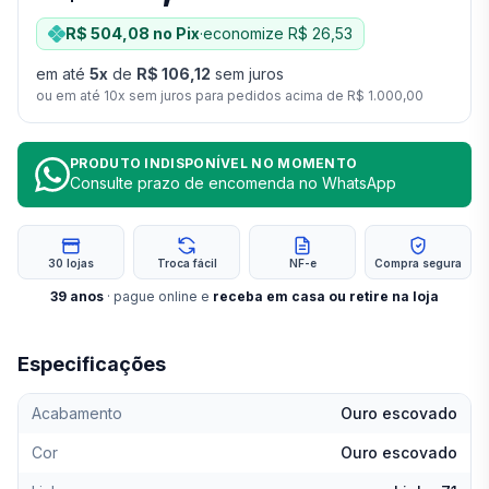
R$ 504,08
no Pix
·
economize
R$ 26,53
em até
5
x
de
R$ 106,12
sem juros
ou em até
10
x sem juros para pedidos acima de
R$ 1.000,00
PRODUTO INDISPONÍVEL NO MOMENTO
Consulte prazo de encomenda no WhatsApp
30 lojas
Troca fácil
NF-e
Compra segura
39
anos
· pague online e
receba em casa ou retire na loja
Especificações
Acabamento
Ouro escovado
Cor
Ouro escovado