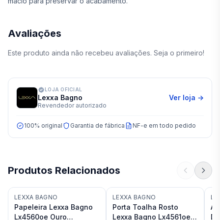
macio para preservar o acabamento.
Avaliações
Este produto ainda não recebeu avaliações. Seja o primeiro!
LOJA OFICIAL
Lexxa Bagno
Ver loja →
Revendedor autorizado
100% original
Garantia de fábrica
NF-e em todo pedido
Produtos Relacionados
LEXXA BAGNO
LEXXA BAGNO
LE
Papeleira Lexxa Bagno
Porta Toalha Rosto
Ac
Lx4560oe Ouro
Lexxa Bagno Lx4561oe
De