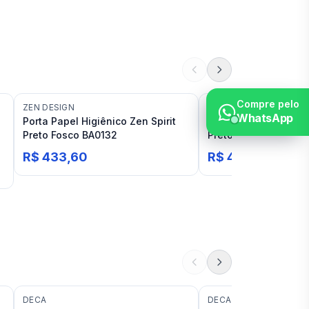
Compre pelo
ZEN DESIGN
ZEN DESIGN
WhatsApp
Porta Papel Higiênico Zen Spirit
Porta Papel Higiênic
Preto Fosco BA0132
Preto Fosco BA0266
R$ 433,60
R$ 471,09
DECA
DECA