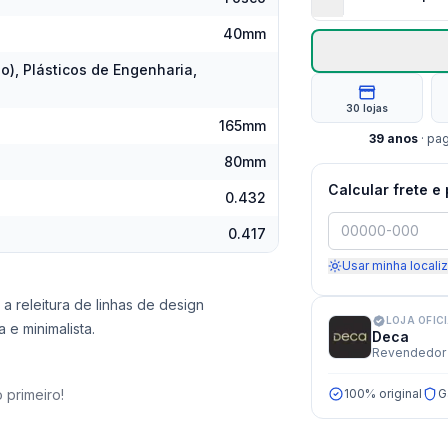
40mm
o), Plásticos de Engenharia,
30 lojas
165mm
39
anos
· pa
80mm
Calcular frete e
0.432
0.417
Usar minha locali
 a releitura de linhas de design
LOJA OFIC
e minimalista.
Deca
Revendedor 
 primeiro!
100% original
G