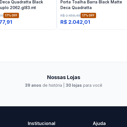
Deca Quadratta Black
Porta Toalha Barra Black Matte
uplo 2062.gl83.mt
Deca Quadratta
29
R$ 2.456,48
17
% OFF
17
% OFF
77,91
R$ 2.042,01
Nossas Lojas
39
anos
de história |
30
lojas
para você
to Casa Xangri-Lá
Elevato Xangri-Lá
Institucional
Ajuda