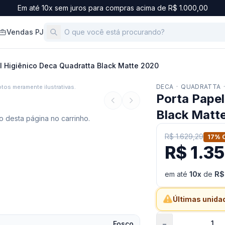
Em até 10x sem juros para compras acima de R$ 1.000,00
Vendas PJ
l Higiênico Deca Quadratta Black Matte 2020
DECA
·
QUADRATTA
tos meramente ilustrativas.
Porta Papel
Black Matt
 desta página no carrinho.
R$ 1.629,29
17
% 
R$ 1.3
em até
10
x
de
R$
Últimas unida
−
Fosco