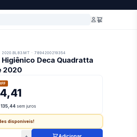
·
2020.BL83.MT
·
7894200219354
 Higiênico Deca Quadratta
e 2020
OFF
54,41
 135,44
sem juros
des disponíveis!
+
Adicionar