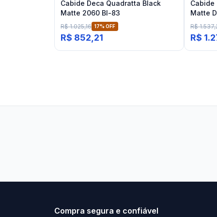
Cabide Deca Quadratta Black
Cabide 
Matte 2060 Bl-83
Matte D
R$ 1.025,16
R$ 1.537,
17
% OFF
R$ 852,21
R$ 1.2
Stilo Elevato
Eleva
Compra segura e confiável