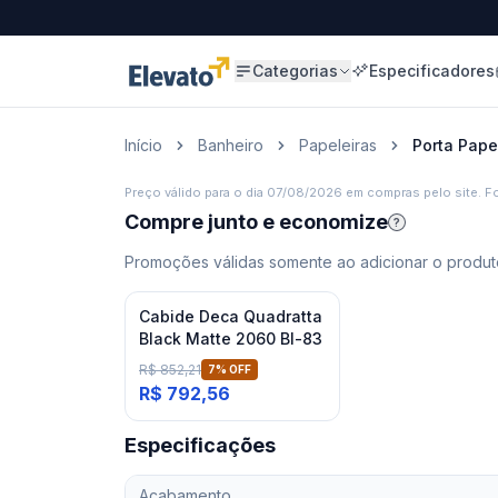
Categorias
Especificadores
Início
Banheiro
Papeleiras
Porta Pape
Preço válido para o dia
07/08/2026
em compras pelo site. Fo
Compre junto e economize
?
Promoções válidas somente ao adicionar o produto
Cabide Deca Quadratta
Black Matte 2060 Bl-83
R$ 852,21
7
% OFF
R$ 792,56
Especificações
Acabamento