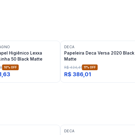
BAGNO
DECA
apel Higiênico Lexxa
Papeleira Deca Versa 2020 Black
inha 50 Black Matte
Matte
78
R$ 434,41
10
% OFF
11
% OFF
1,63
R$ 386,01
DECA