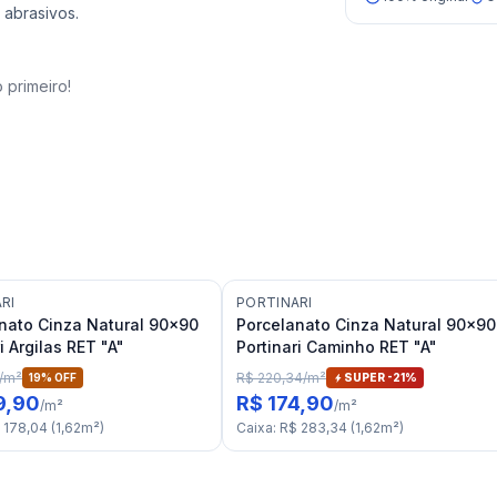
 abrasivos.
 primeiro!
RI
PORTINARI
nato Cinza Natural 90x90
Porcelanato Cinza Natural 90x90
i Argilas RET "A"
Portinari Caminho RET "A"
/
m²
R$ 220,34
/
m²
19
% OFF
SUPER -
21
%
9,90
R$ 174,90
/
m²
/
m²
 178,04
(
1,62
m²
)
Caixa
:
R$ 283,34
(
1,62
m²
)