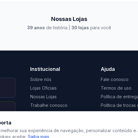
Nossas Lojas
39
anos
de história |
30
lojas
para você
to Casa Xangri-Lá
Elevato Xangri-Lá
Institucional
Ajuda
Sobre nós
Fale conosco
Lojas Oficiais
Termos de uso
Nossas Lojas
Política de entreg
Trabalhe conosco
Política de troca
Nosso Blog
Regulamento de 
porta
Certificação Social Selo 1%
Privacidade
 melhorar sua experiência de navegação, personalizar conteúdo e 
kies aceitar.
Saiba mais