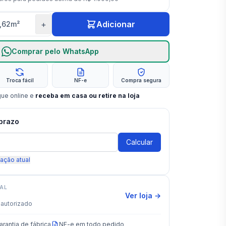
+
Adicionar
1,62
m²
Comprar pelo WhatsApp
Troca fácil
NF-e
Compra segura
gue online e
receba em casa ou retire na loja
 prazo
Calcular
zação atual
IAL
Ver loja →
autorizado
arantia de fábrica
NF-e em todo pedido