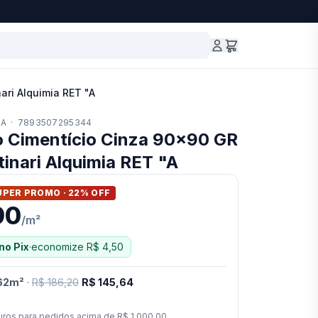
ari Alquimia RET "A
6A
·
7893507295344
o Cimentício Cinza 90x90 GR
tinari Alquimia RET "A
UPER PROMO ·
22
% OFF
90
/
m²
no Pix
·
economize
R$ 4,50
62
m²
·
R$ 186,20
R$ 145,64
uros para pedidos acima de
R$ 1.000,00