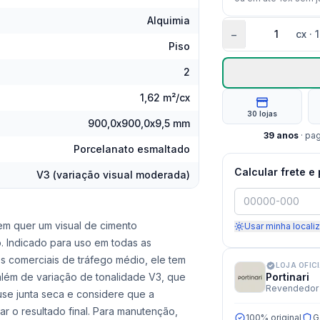
Alquimia
−
cx
·
Piso
2
1,62 m²/cx
30 lojas
900,0x900,0x9,5 mm
39
anos
· pa
Porcelanato esmaltado
Calcular frete e
V3 (variação visual moderada)
em quer um visual de cimento
Usar minha locali
 Indicado para uso em todas as
 comerciais de tráfego médio, ele tem
LOJA OFIC
 além de variação de tonalidade V3, que
Portinari
Revendedor 
use junta seca e considere que a
ar o resultado final. Para manutenção,
100% original
G