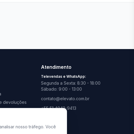
Ver todas lojas
Atendimento
Televendas e WhatsApp:
Segunda a Sexta: 8:30 - 18:00
Sábado: 9:00 - 13:00
a
contato@elevato.com.br
s e devoluções
+55 51 4042-9413
promoções
Lojas:
consulte aqui
analisar nosso tráfego. Você