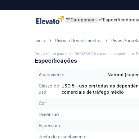
Categorias
Especificadores
Início
Pisos e Revestimentos
Pisos Porcel
Preço válido para o dia
06/08/2026
em compras pelo site. Fo
Especificações
Acabamento
Natural (super
Classe de
USO 5 - uso em todas as dependênc
uso
comerciais de tráfego médio
Cor
Dimensao
Espessura
Junta de assentamento