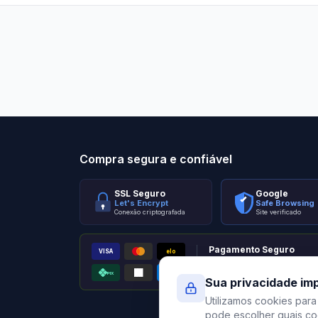
Stilo Elevato
Eleva
Compra segura e confiável
SSL Seguro
Google
Let's Encrypt
Safe Browsing
Conexão criptografada
Site verificado
Pagamento Seguro
VISA
elo
AMEX
PIX
Processado por Pagar.me
Sua privacidade im
Utilizamos cookies para
pode escolher quais coo