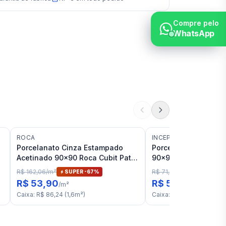
Compre pelo
WhatsApp
ROCA
INCEPA
Porcelanato Cinza Estampado
Porcelanato Cimento
Acetinado 90x90 Roca Cubit Path
90x90 Incepa Pro C
RET "A"
RET "C"
R$ 162,06
/
m²
R$ 71,76
/
m²
SUPER -
67
%
17
% OFF
R$ 53,90
R$ 59,90
/
m²
/
m²
Caixa
:
R$ 86,24
(
1,6
m²
)
Caixa
:
R$ 143,76
(
2,4
m²
)