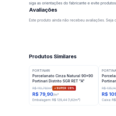
siga as orientações do fabricante e evite produtos
Avaliações
Este produto ainda não recebeu avaliações. Seja o
Produtos Similares
PORTINARI
PORTINA
Porcelanato Cinza Natural 90x90
Porcela
Portinari Distrito SGR RET "A"
Portinar
R$ 110,78
/
m²
R$ 135,14
SUPER -
28
%
R$ 79,90
R$ 10
/
m²
Embalagem
:
R$ 129,44
(
1,62
m²
)
Caixa
:
R$