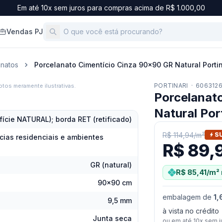
Em até 10x sem juros para compras acima de R$ 1.000,00
Vendas PJ
anatos
Porcelanato Cimentício Cinza 90x90 GR Natural Portin
PORTINARI
·
606312
tos meramente ilustrativas.
Porcelanat
Natural Por
fície NATURAL); borda RET (retificado)
R$ 114,94
/
m²
S
ias residenciais e ambientes
R$ 89,
GR (natural)
R$ 85,41
/m²
90x90 cm
embalagem
de
1,
9,5 mm
à vista no crédito
Junta seca
ou em até
10
x sem j