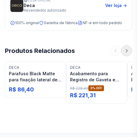
LOJA OFICIAL
Deca
Ver loja →
Revendedor autorizado
100% original
Garantia de fábrica
NF-e em todo pedido
Produtos Relacionados
DECA
DECA
DE
Parafuso Black Matte
Acabamento para
Ac
para fixação lateral de
Registro de Gaveta e
Re
bacias e bidês Deca
Pressão 1/2, 3/4 Até 1"
1/
R$ 228,40
R$ 86,40
3
% OFF
R
Black Matte Deca Beta
De
R$ 221,31