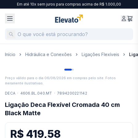
Em até 10x sem juros para compras acima de R$ 1.000,00
Início
Hidráulica e Conexões
Ligações Flexíveis
Lig
Preço válido para o dia
06/08/2026
em compras pelo site. Fotos
meramente ilustrativas.
DECA
·
4606.BL.040.MT
·
7894200221142
Ligação Deca Flexível Cromada 40 cm
Black Matte
R$ 419,58