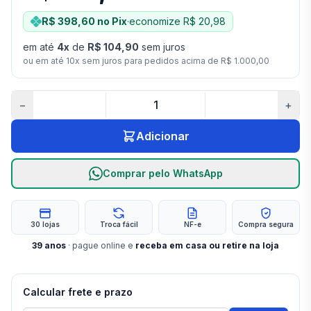
R$ 398,60
no Pix
·
economize
R$ 20,98
em até
4
x
de
R$ 104,90
sem juros
ou em até
10
x sem juros para pedidos acima de
R$ 1.000,00
−
+
Adicionar
Comprar pelo WhatsApp
30 lojas
Troca fácil
NF-e
Compra segura
39
anos
· pague online e
receba em casa ou retire na loja
Calcular frete e prazo