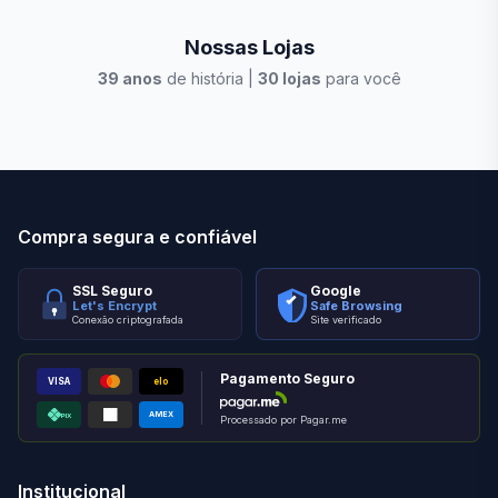
Nossas Lojas
39
anos
de história |
30
lojas
para você
Stilo Elevato
Eleva
Compra segura e confiável
SSL Seguro
Google
Let's Encrypt
Safe Browsing
Conexão criptografada
Site verificado
Pagamento Seguro
VISA
elo
AMEX
PIX
Processado por Pagar.me
Institucional