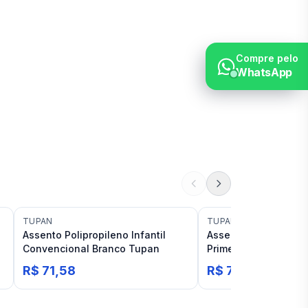
Compre pelo
WhatsApp
TUPAN
TUPAN
Assento Polipropileno Infantil
Assento Universal Po
Convencional Branco Tupan
Prime Convencional
R$ 71,58
R$ 73,19