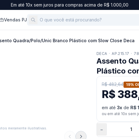
Em até 10x sem juros para compras acima de R$ 1.000,00
Vendas PJ
sento Quadra/Polo/Unic Branco Plástico com Slow Close Deca
DECA
·
AP.215.17
·
78
Assento Qu
Plástico c
R$ 482,64
19
% O
R$ 388
em até
3
x
de
R$ 
ou em até
10
x sem j
tos meramente ilustrativas.
−