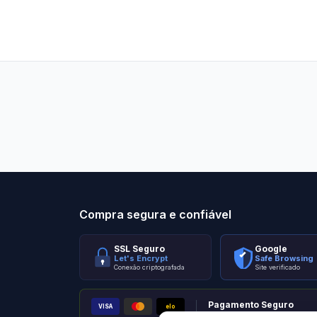
Stilo Elevato
Eleva
Compra segura e confiável
SSL Seguro
Google
Let's Encrypt
Safe Browsing
Conexão criptografada
Site verificado
Pagamento Seguro
VISA
elo