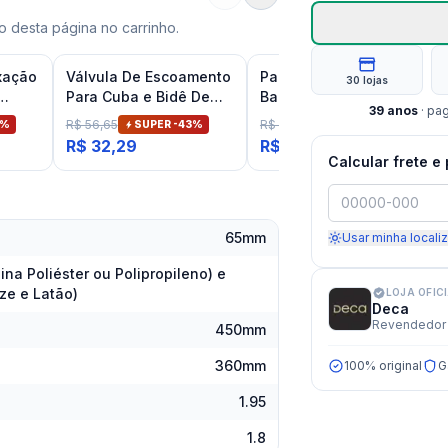
 desta página no carrinho.
xação
Válvula De Escoamento
Parafuso Cromado para
30 lojas
Para Cuba e Bidê De
Bacia Sanitária
39
anos
· pa
Banheiro Cromado
Conjunto Fixação
R$ 56,65
R$ 50,26
%
SUPER -
43
%
SUPER -
48
%
Deca
Lateral Deca Sp12101
R$ 32,29
R$ 26,14
Calcular frete e
65mm
Usar minha locali
ina Poliéster ou Polipropileno) e
ze e Latão)
LOJA OFIC
Deca
Revendedor 
450mm
360mm
100% original
G
1.95
1.8