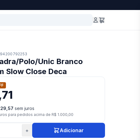
94200792253
adra/Polo/Unic Branco
om Slow Close Deca
FF
,71
129,57
sem juros
uros para pedidos acima de
R$ 1.000,00
+
Adicionar