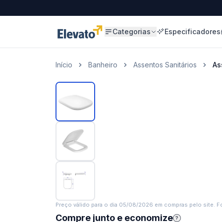
Categorias
Especificadores
Início
Banheiro
Assentos Sanitários
As
Preço válido para o dia
05/08/2026
em compras pelo site. Fo
Compre junto e economize
?