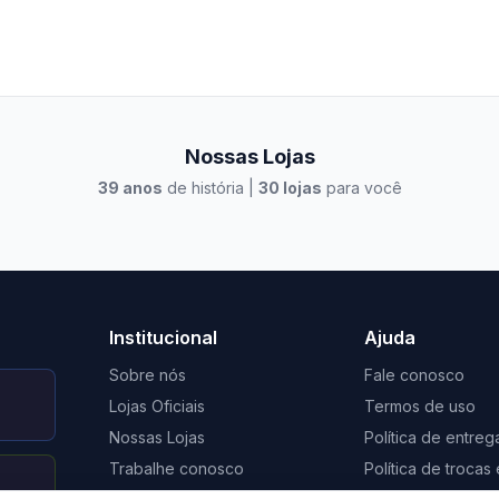
Nossas Lojas
39
anos
de história |
30
lojas
para você
to Casa Xangri-Lá
Elevato Xangri-Lá
Institucional
Ajuda
Sobre nós
Fale conosco
Lojas Oficiais
Termos de uso
Nossas Lojas
Política de entreg
Trabalhe conosco
Política de troca