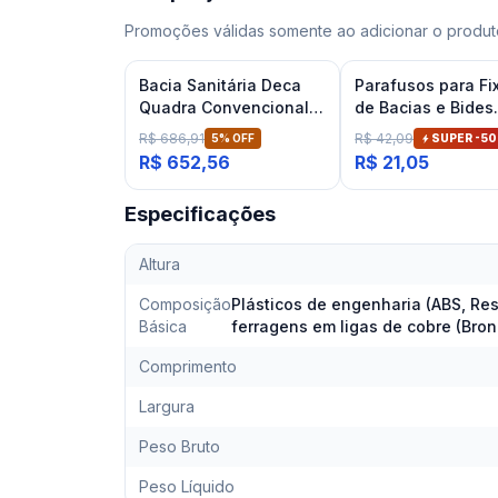
Promoções válidas somente ao adicionar o produto
Bacia Sanitária Deca
Parafusos para Fi
Quadra Convencional
de Bacias e Bides
Branco
Cromado Deca
R$ 686,91
R$ 42,09
5
% OFF
SUPER -
50
R$ 652,56
R$ 21,05
Especificações
Altura
Composição
Plásticos de engenharia (ABS, Res
Básica
ferragens em ligas de cobre (Bron
Comprimento
Largura
Peso Bruto
Peso Líquido