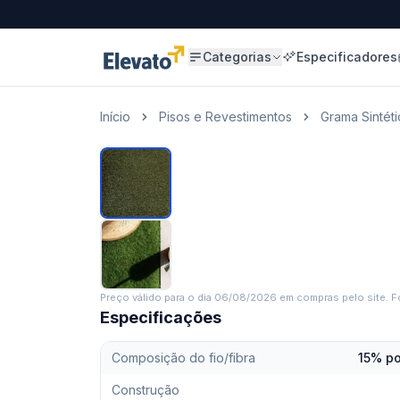
Categorias
Especificadores
Início
Pisos e Revestimentos
Grama Sintéti
Preço válido para o dia
06/08/2026
em compras pelo site. Fo
Especificações
Composição do fio/fibra
15% po
Construção