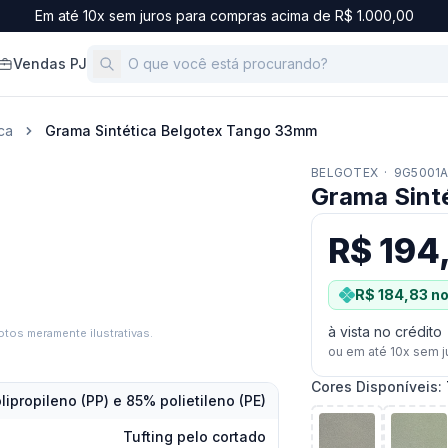
Em até 10x sem juros para compras acima de R$ 1.000,00
Vendas PJ
ca
Grama Sintética Belgotex Tango 33mm
BELGOTEX
·
9G5001A
Grama Sint
R$ 194
R$ 184,83
no
à vista no crédito
tos meramente ilustrativas.
ou em até
10
x sem j
Cores Disponíveis
:
lipropileno (PP) e 85% polietileno (PE)
Tufting pelo cortado