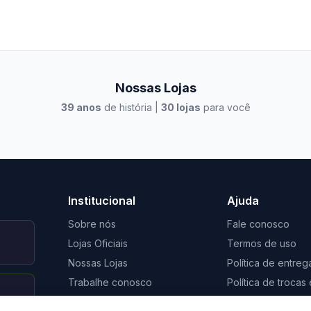
Nossas Lojas
39
anos
de história |
30
lojas
para você
to Casa Xangri-Lá
Elevato Xangri-Lá
Institucional
Ajuda
Sobre nós
Fale conosco
Lojas Oficiais
Termos de uso
Nossas Lojas
Política de entreg
Trabalhe conosco
Política de troca
Nosso Blog
Regulamento de 