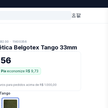
B2.00
·
11400356
ética Belgotex Tango 33mm
,56
 Pix
·
economize
R$ 9,73
uros para pedidos acima de
R$ 1.000,00
Tango