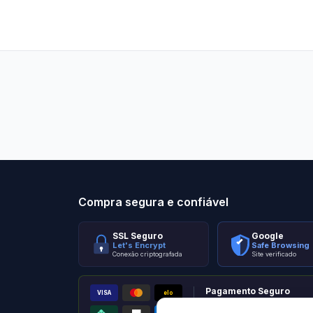
Stilo Elevato
Eleva
Compra segura e confiável
SSL Seguro
Google
Let's Encrypt
Safe Browsing
Conexão criptografada
Site verificado
Pagamento Seguro
VISA
elo