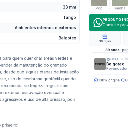
33 mm
Pop
Samba
Tango
PRODUTO IN
Consulte pr
Ambientes internos e externos
Belgotex
30 lojas
39
anos
· pa
a para quem quer criar áreas verdes e
LOJA OFIC
Belgotex
 depender da manutenção do gramado
Revendedor 
s, desde que siga as etapas de instalação
ase, uso de membrana geotêxtil quando
100% original
G
r, recomenda-se limpeza regular com
no exterior, escovação eventual e
 agressivos e uso de alta pressão, pois
 primeiro!