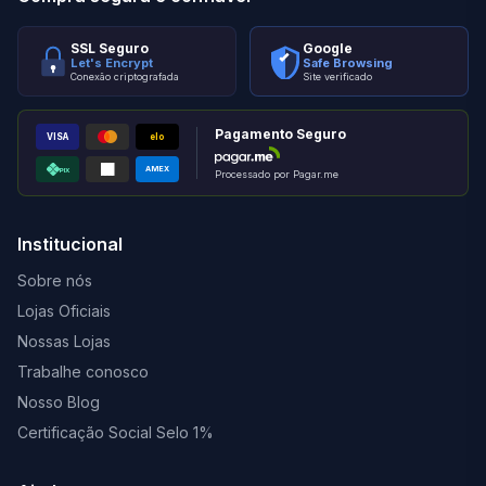
SSL Seguro
Google
Let's Encrypt
Safe Browsing
Conexão criptografada
Site verificado
Pagamento Seguro
VISA
elo
AMEX
PIX
Processado por Pagar.me
Institucional
Sobre nós
Lojas Oficiais
Nossas Lojas
Trabalhe conosco
Nosso Blog
Certificação Social Selo 1%