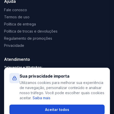
Ajuda
Fale conosco
Termos de uso
Política de entrega
Política de trocas e devoluções
Regulamento de promoções
Privacidade
Atendimento
Televendas e WhatsApp:
Segunda a Sexta: 8:30 - 18:00
Sua privacidade importa
Sábado: 9:00 - 13:00
Utilizamos cookies para melhorar sua experiência
contato@elevato.com.br
de navegação, personalizar conteúdo e analisar
nosso tráfego. Você pode escolher quais cookies
+55 51 4042-9413
aceitar.
Saiba mais
Lojas:
consulte aqui
Aceitar todos