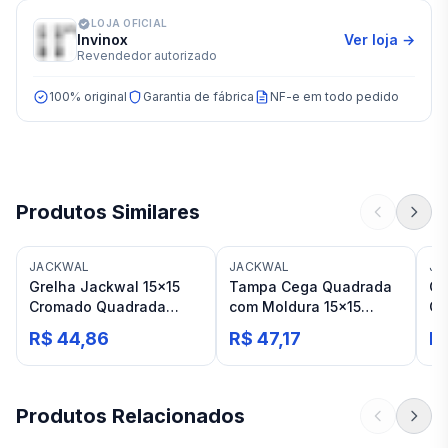
LOJA OFICIAL
Invinox
Ver loja →
Revendedor autorizado
100% original
Garantia de fábrica
NF-e em todo pedido
Produtos Similares
JACKWAL
JACKWAL
JA
Grelha Jackwal 15x15
Tampa Cega Quadrada
Gr
Cromado Quadrada
com Moldura 15x15
Cr
S/fecho
Jackwal Inox
Fe
R$ 44,86
R$ 47,17
R$
Produtos Relacionados