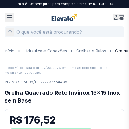
Em até 10x sem juros para compras acima de R$ 1.000,00
Início
Hidráulica e Conexões
Grelhas e Ralos
Grelha
Preço válido para o dia
07/08/2026
em compras pelo site. Fotos
meramente ilustrativas.
INVINOX
·
5008/1
·
222232654435
Grelha Quadrado Reto Invinox 15x15 Inox
sem Base
R$ 176,52