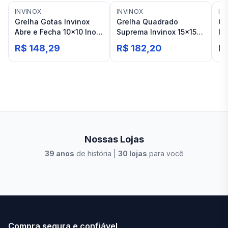
INVINOX
INVINOX
IN
Grelha Gotas Invinox
Grelha Quadrado
Gr
Abre e Fecha 10x10 Inox
Suprema Invinox 15x15
In
sem Base
Inox sem Base
Ba
R$ 148,29
R$ 182,20
R
Nossas Lojas
39
anos
de história |
30
lojas
para você
Stilo Elevato
Eleva
Compra segura e confiável