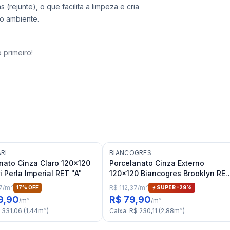
rejunte), o que facilita a limpeza e cria
o ambiente.
 primeiro!
RI
BIANCOGRES
nato Cinza Claro 120x120
Porcelanato Cinza Externo
i Perla Imperial RET "A"
120x120 Biancogres Brooklyn RE
"C"
7
/
m²
R$ 112,37
/
m²
17
% OFF
SUPER -
29
%
9,90
R$ 79,90
/
m²
/
m²
 331,06
(
1,44
m²
)
Caixa
:
R$ 230,11
(
2,88
m²
)