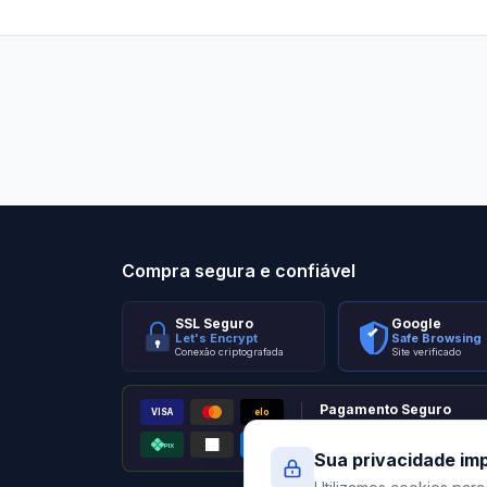
Stilo Elevato
Eleva
Compra segura e confiável
SSL Seguro
Google
Let's Encrypt
Safe Browsing
Conexão criptografada
Site verificado
Pagamento Seguro
VISA
elo
AMEX
PIX
Processado por Pagar.me
Sua privacidade im