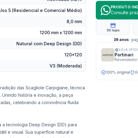
PRODUTO IN
Uso 5 (Residencial e Comercial Médio)
Consulte pr
8,0 mm
30 lojas
1200 mm x 1200 mm
39
anos
· pa
Natural com Deep Design (DD)
LOJA OFIC
120x120
Portinari
Revendedor 
V3 (Moderada)
100% original
G
radição das Scagliole Carpigiane, técnica
. Unindo história e inovação, a peça
cadas, celebrando a convivência fluida
za a tecnologia Deep Design (DD) para
il e visual. Sua superfície natural e