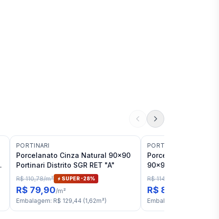
PORTINARI
PORTINARI
Porcelanato Cinza Natural 90x90
Porcelanato Cimentí
T
Portinari Distrito SGR RET "A"
90x90 GR Natural Por
Alquimia RET "A
R$ 110,78
/
m²
R$ 114,94
/
m²
SUPER -
28
%
SUPER -
2
R$ 79,90
R$ 89,90
/
m²
/
m²
Embalagem
:
R$ 129,44
(
1,62
m²
)
Embalagem
:
R$ 145,64
(
1