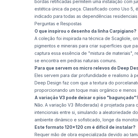
bordas retificadas permitem uma instalação com ju
estética única da peça. Classificado como Uso 5, 
indicado para todas as dependências residenciais
Perguntas e Respostas
O que inspirou o desenho da linha Carpigiano?
A coleção foi inspirada na técnica de Scagliole, o
pigmentos e minerais para criar superfícies que p
captura essa essência de "mistura de materiais", 
se encontra em pedras naturais comuns.
Para que servem os micro relevos do Deep De
Eles servem para dar profundidade e realismo à p
Deep Design faz com que a textura do porcelana
proporcionando um toque mais orgânico e menos art
A variação V3 pode deixar o piso "bagunçado"
Não. A variação V3 (Moderada) é projetada para 
intencionais entre si, simulando a aleatoriedade do
ambiente dinâmico e sofisticado, longe da monoton
Este formato 120x120 cm é difícil de instalar?
Requer mão de obra especializada devido ao tam