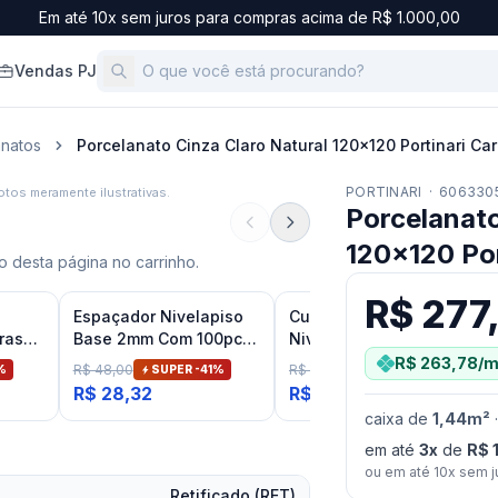
Em até 10x sem juros para compras acima de R$ 1.000,00
Vendas PJ
anatos
Porcelanato Cinza Claro Natural 120x120 Portinari Ca
PORTINARI
·
606330
tos meramente ilustrativas.
Porcelanato
120x120 Por
 desta página no carrinho.
R$ 277
Espaçador Nivelapiso
Cunha Para Nivelador
ras
Base 2mm Com 100pcs
Nivela Piso Flex e Flex
terno
Fit
Eco
R$ 263,78
/m
R$ 48,00
R$ 28,48
%
SUPER -
41
%
SUPER -
70
%
R$ 28,32
R$ 8,54
caixa
de
1,44
m²
em até
3
x
de
R$ 
ou em até
10
x sem j
Retificado (RET)