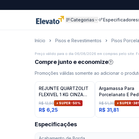
Categorias
Especificadores
Início
Pisos e Revestimentos
Pisos Porcel
Preço válido para o dia
06/08/2026
em compras pelo site. Fo
Compre junto e economize
?
Promoções válidas somente ao adicionar o produto
REJUNTE QUARTZOLIT
Argamassa Para
FLEXIVEL 1 KG CINZA
Porcelanato E Ped
ARTICO
Naturais Cinza In
R$ 12,50
R$ 51,30
SUPER -
50
%
SUPER -
38
Inovatte 20 Kg
R$ 6,25
R$ 31,81
Especificações
Acabamento de Borda