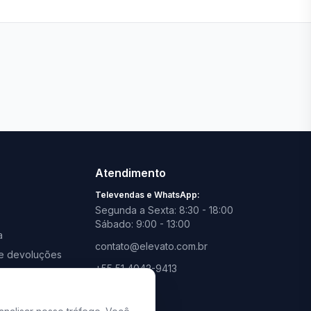
Ver todas lojas
Atendimento
Televendas e WhatsApp:
Segunda a Sexta: 8:30 - 18:00
Sábado: 9:00 - 13:00
a
contato@elevato.com.br
s e devoluções
+55 51 4042-9413
promoções
Lojas:
consulte aqui