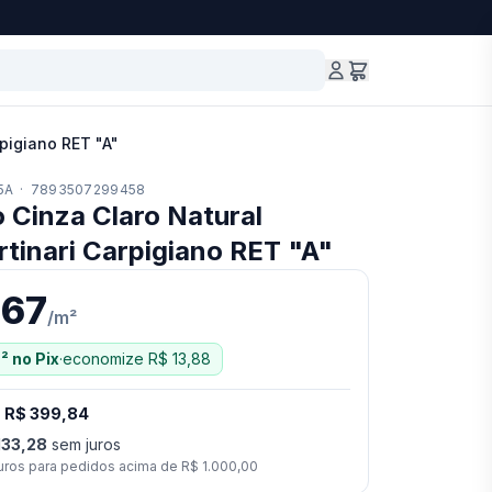
rpigiano RET "A"
5A
·
7893507299458
 Cinza Claro Natural
tinari Carpigiano RET "A"
,67
/
m²
²
no Pix
·
economize
R$ 13,88
·
R$ 399,84
133,28
sem juros
uros para pedidos acima de
R$ 1.000,00