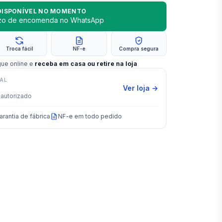
DISPONÍVEL NO MOMENTO
azo de encomenda no WhatsApp
Troca fácil
NF-e
Compra segura
gue online e
receba em casa ou retire na loja
IAL
Ver loja →
autorizado
arantia de fábrica
NF-e em todo pedido