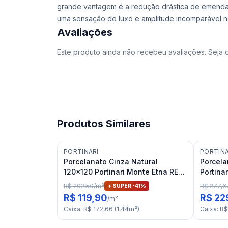
grande vantagem é a redução drástica de emendas (
uma sensação de luxo e amplitude incomparável n
Avaliações
Este produto ainda não recebeu avaliações. Seja o
Produtos Similares
PORTINARI
PORTINA
Porcelanato Cinza Natural
Porcela
120x120 Portinari Monte Etna RET
Portinar
"C"
R$ 202,50
/
m²
R$ 277,6
SUPER -
41
%
R$ 119,90
R$ 22
/
m²
Caixa
:
R$ 172,66
(
1,44
m²
)
Caixa
:
R$