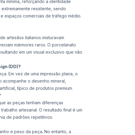
nta mínima, reforçando a identidade
é extremamente resistente, sendo
 e espaços comerciais de tráfego médio.
nde artesãos italianos misturavam
areciam mármores raros. O porcelanato
resultando em um visual exclusivo que não
sign (DD)?
eça. Em vez de uma impressão plana, o
to acompanhe o desenho mineral,
ificial, típico de produtos premium.
?
que as peças tenham diferenças
 trabalho artesanal. O resultado final é um
ia de padrões repetitivos.
anho e peso da peça. No entanto, a