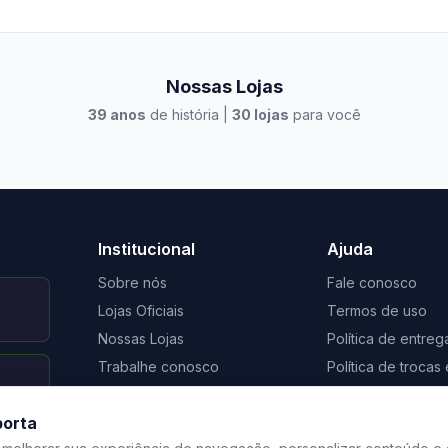
Nossas Lojas
39
anos
de história |
30
lojas
para você
to Casa Xangri-Lá
Elevato Xangri-Lá
Institucional
Ajuda
Sobre nós
Fale conosco
Lojas Oficiais
Termos de uso
Nossas Lojas
Política de entreg
Trabalhe conosco
Política de troca
Nosso Blog
Regulamento de 
porta
Certificação Social Selo 1%
Privacidade