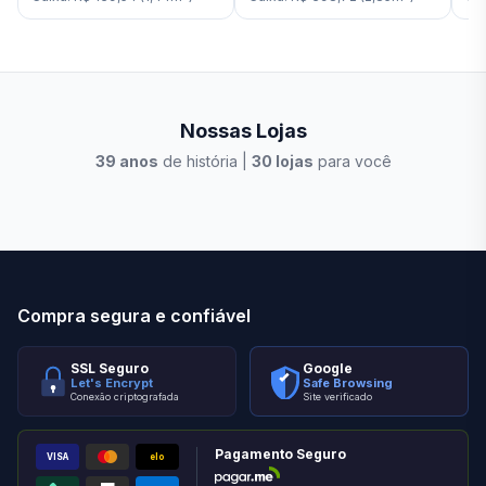
Nossas Lojas
39
anos
de história |
30
lojas
para você
Stilo Elevato
Eleva
Compra segura e confiável
SSL Seguro
Google
Let's Encrypt
Safe Browsing
Conexão criptografada
Site verificado
Pagamento Seguro
VISA
elo