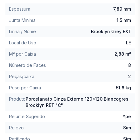
Espessura
7,89 mm
Junta Mínima
1,5 mm
Linha / Nome
Brooklyn Grey EXT
Local de Uso
LE
M² por Caixa
2,88 m²
Número de Faces
8
Peças/caixa
2
Peso por Caixa
51,8 kg
Produto
Porcelanato Cinza Externo 120x120 Biancogres
Brooklyn RET "C"
Rejunte Sugerido
Ypê
Relevo
Sim
Retificado
Sim