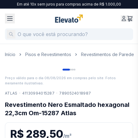
Em até 10x sem juros para compras acima de R$ 1.000,00
Início
Pisos e Revestimentos
Revestimentos de Parede
Preço válido para o dia
08/08/2026
em compras pelo site. Fotos
meramente ilustrativas.
ATLAS
·
41130994015287
·
7890524018987
Revestimento Nero Esmaltado hexagonal
22,3cm Om-15287 Atlas
R$ 289,50
/
m²