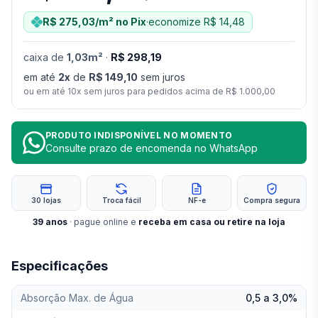
R$ 275,03
/m²
no Pix
·
economize
R$ 14,48
caixa
de
1,03
m²
·
R$ 298,19
em até
2
x
de
R$ 149,10
sem juros
ou em até
10
x sem juros para pedidos acima de
R$ 1.000,00
PRODUTO INDISPONÍVEL NO MOMENTO
Consulte prazo de encomenda no WhatsApp
30 lojas
Troca fácil
NF-e
Compra segura
39
anos
· pague online e
receba em casa ou retire na loja
Especificações
Absorção Max. de Água
0,5 a 3,0%