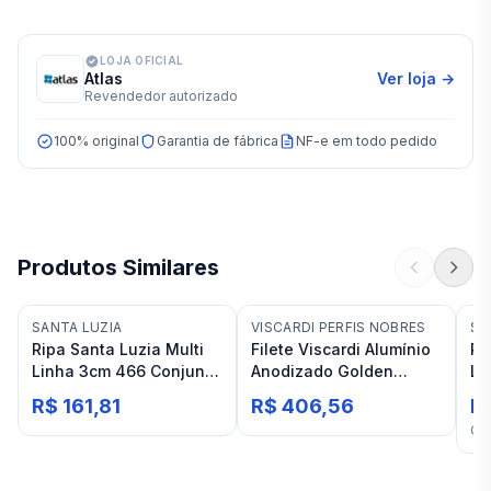
LOJA OFICIAL
Atlas
Ver loja →
Revendedor autorizado
100% original
Garantia de fábrica
NF-e em todo pedido
Produtos Similares
SANTA LUZIA
VISCARDI PERFIS NOBRES
SA
Ripa Santa Luzia Multi
Filete Viscardi Alumínio
Re
Linha 3cm 466 Conjunto
Anodizado Golden
Lu
C/2pç 2,8ml
Matte 3m 10x20 Luxor
M
R$ 161,81
R$ 406,56
R
Ca