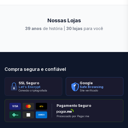
Nossas Lojas
39
anos
de história |
30
lojas
para você
Stilo Elevato
Eleva
Compra segura e confiável
SSL Seguro
Google
Let's Encrypt
Safe Browsing
Conexão criptografada
Site verificado
Pagamento Seguro
VISA
elo
AMEX
PIX
Processado por Pagar.me