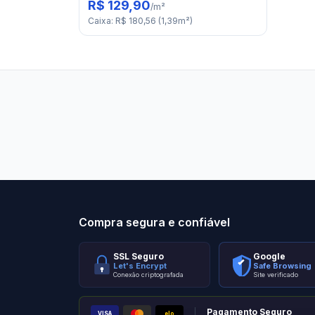
R$ 129,90
/
m²
Caixa
:
R$ 180,56
(
1,39
m²
)
Stilo Elevato
Eleva
Compra segura e confiável
SSL Seguro
Google
Let's Encrypt
Safe Browsing
Conexão criptografada
Site verificado
Pagamento Seguro
VISA
elo