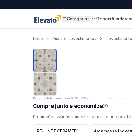
Categorias
Especificadores
Início
Pisos e Revestimentos
Revestiment
Preço válido para o dia
07/08/2026
em compras pelo site. Fo
Compre junto e economize
?
Promoções válidas somente ao adicionar o produto
REJUNTE CERAMFIX
Argamassa Inovat