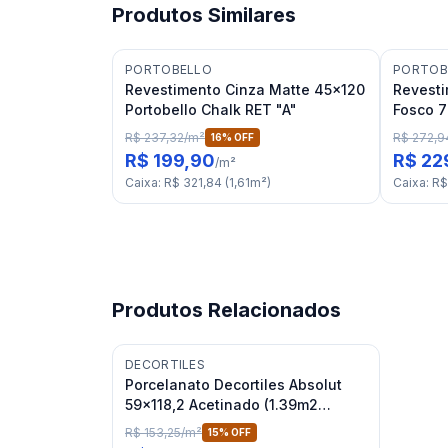
Produtos Similares
PORTOBELLO
PORTOB
Revestimento Cinza Matte 45x120
Revesti
Portobello Chalk RET "A"
Fosco 7
Ligne S
R$ 237,32
/
m²
R$ 272,9
16
% OFF
R$ 199,90
R$ 22
/
m²
Caixa
:
R$ 321,84
(
1,61
m²
)
Caixa
:
R$
Produtos Relacionados
DECORTILES
Porcelanato Decortiles Absolut
59x118,2 Acetinado (1.39m2
/caixa)
R$ 153,25
/
m²
15
% OFF