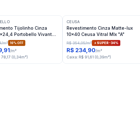
ELLO
CEUSA
mento Tijolinho Cinza
Revestimento Cinza Matte-lux
x24,4 Portobello Vivant
10x40 Ceusa Vitral Mlx "A"
auge Mate Bold "A"
4
/
m²
R$ 354,05
/
m²
16
% OFF
SUPER -
34
%
9,91
R$ 234,90
/
m²
/
m²
 78,17
(
0,34
m²
)
Caixa
:
R$ 91,61
(
0,39
m²
)