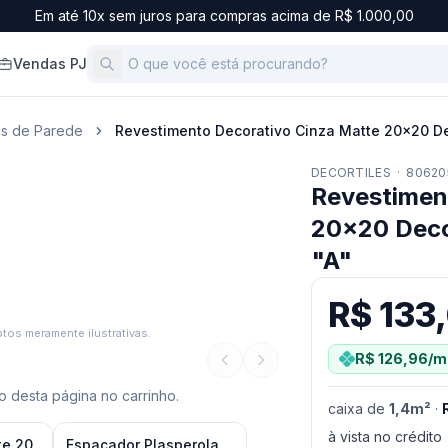
Em até 10x sem juros para compras acima de R$ 1.000,00
Vendas PJ
os de Parede
Revestimento Decorativo Cinza Matte 20x20 Dec
DECORTILES
·
80620
Revestimen
20x20 Deco
"A"
R$ 133
tos meramente ilustrativas.
R$ 126,96
/m
 desta página no carrinho.
caixa
de
1,4
m²
·
à vista no crédito
te 20
Espaçador Plasperola