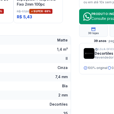
ou em até
10
x sem j
Fixo 2mm 100pc
R$ 17,50
%
SUPER -
69
%
PRODUTO IN
R$ 5,43
Consulte pr
30 lojas
Matte
39
anos
· pa
1,4 m²
LOJA OFIC
Decortiles
Revendedor 
II
Cinza
100% original
G
7,4 mm
BIa
2 mm
Decortiles
35