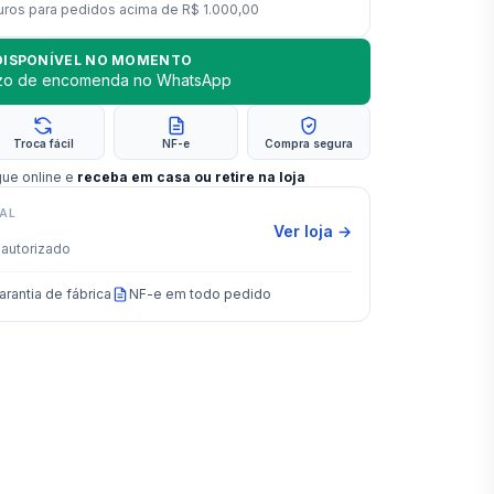
uros para pedidos acima de
R$ 1.000,00
DISPONÍVEL NO MOMENTO
azo de encomenda no WhatsApp
Troca fácil
NF-e
Compra segura
gue online e
receba em casa ou retire na loja
IAL
Ver loja →
autorizado
arantia de fábrica
NF-e em todo pedido