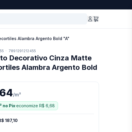
ortiles Alambra Argento Bold "A"
55
·
7891291212455
to Decorativo Cinza Matte
rtiles Alambra Argento Bold
,64
/
m²
²
no Pix
·
economize
R$ 6,68
R$ 187,10