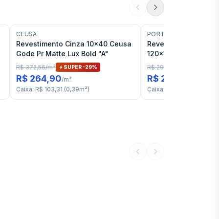
CEUSA
PORTOBELLO
Revestimento Cinza 10x40 Ceusa
Revestimento Cinza 
Gode Pr Matte Lux Bold "A"
120x120 Portobello 
Breeze RET "A"
R$ 372,56
/
m²
R$ 299,06
/
m²
SUPER -
29
%
6
% OFF
R$ 264,90
R$ 279,90
/
m²
/
m²
Caixa
:
R$ 103,31
(
0,39
m²
)
Caixa
:
R$ 803,31
(
2,87
m²