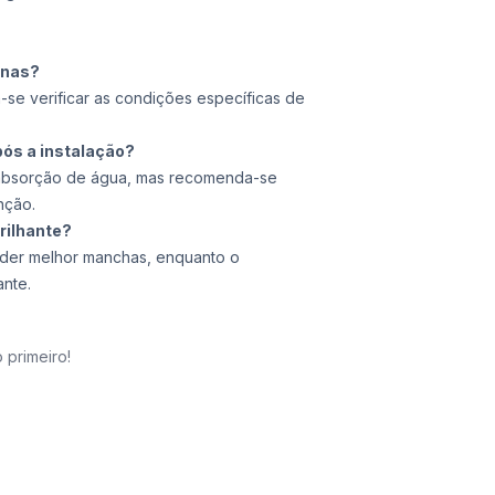
rnas?
-se verificar as condições específicas de
pós a instalação?
a absorção de água, mas recomenda-se
nção.
rilhante?
nder melhor manchas, enquanto o
ante.
 primeiro!