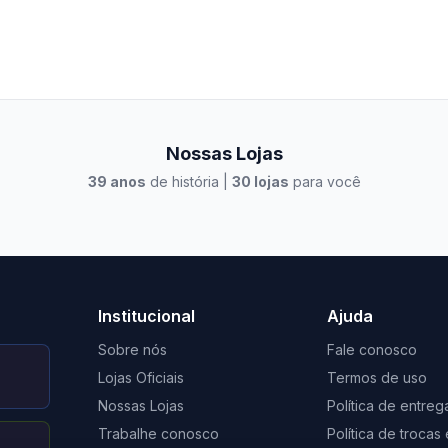
Nossas Lojas
39
anos
de história |
30
lojas
para você
to Casa Xangri-Lá
Elevato Xangri-Lá
Institucional
Ajuda
Sobre nós
Fale conosco
Lojas Oficiais
Termos de uso
Nossas Lojas
Política de entreg
Trabalhe conosco
Política de troca