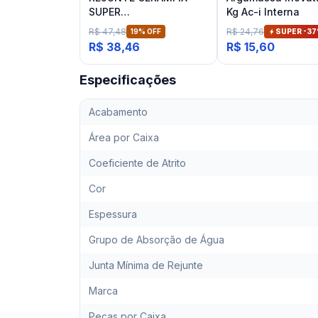
SUPER
Kg Ac-i Interna
PORCELANTOS/PEDRAS
R$ 47,48
R$ 24,76
19
% OFF
SUPER -
37
FLEX 2 KG PRETO
R$ 38,46
R$ 15,60
Especificações
Acabamento
Área por Caixa
Coeficiente de Atrito
Cor
Espessura
Grupo de Absorção de Água
Junta Mínima de Rejunte
Marca
Peças por Caixa