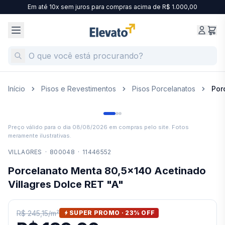
Em até 10x sem juros para compras acima de R$ 1.000,00
Início
Pisos e Revestimentos
Pisos Porcelanatos
Por
Preço válido para o dia
08/08/2026
em compras pelo site. Fotos
meramente ilustrativas.
VILLAGRES
·
800048
·
11446552
Porcelanato Menta 80,5x140 Acetinado
Villagres Dolce RET "A"
R$ 245,15
/
m²
SUPER PROMO ·
23
% OFF