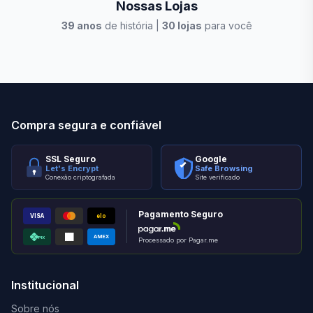
Nossas Lojas
39
anos
de história |
30
lojas
para você
Stilo Elevato
Eleva
Compra segura e confiável
SSL Seguro
Google
Let's Encrypt
Safe Browsing
Conexão criptografada
Site verificado
Pagamento Seguro
VISA
elo
AMEX
PIX
Processado por Pagar.me
Institucional
Sobre nós