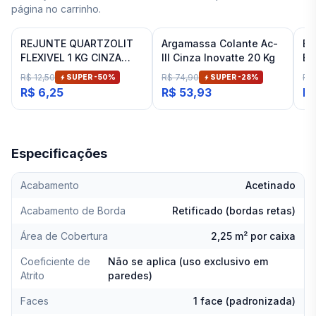
página no carrinho.
REJUNTE QUARTZOLIT
Argamassa Colante Ac-
Es
FLEXIVEL 1 KG CINZA
III Cinza Inovatte 20 Kg
Ba
ARTICO
Fit
R$ 12,50
R$ 74,90
R$
SUPER -
50
%
SUPER -
28
%
R$ 6,25
R$ 53,93
R$
Especificações
Acabamento
Acetinado
Acabamento de Borda
Retificado (bordas retas)
Área de Cobertura
2,25 m² por caixa
Coeficiente de
Não se aplica (uso exclusivo em
Atrito
paredes)
Faces
1 face (padronizada)