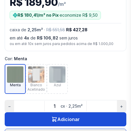
R$ 189,90
/
m²
R$ 180,41
/m²
no Pix
·
economize
R$ 9,50
caixa
de
2,25
m²
·
R$ 551,58
R$ 427,28
em até
4
x
de
R$ 106,82
sem juros
ou em até
10
x sem juros para pedidos acima de
R$ 1.000,00
Cor
:
Menta
Menta
Bianco
Azul
Acetinado
−
+
cx
·
2,25
m²
Adicionar