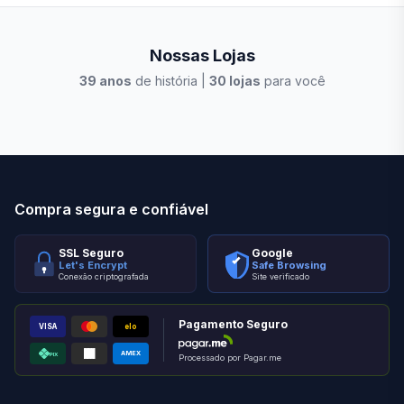
Nossas Lojas
39
anos
de história |
30
lojas
para você
Stilo Elevato
Eleva
Compra segura e confiável
SSL Seguro
Google
Let's Encrypt
Safe Browsing
Conexão criptografada
Site verificado
Pagamento Seguro
VISA
elo
AMEX
PIX
Processado por Pagar.me