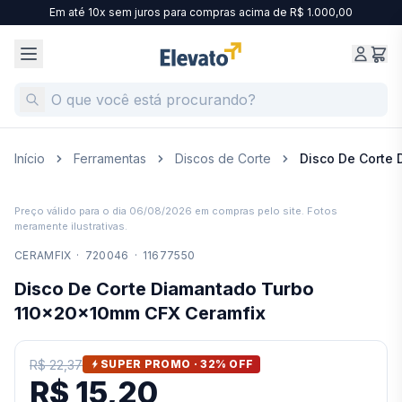
Em até 10x sem juros para compras acima de R$ 1.000,00
Início
Ferramentas
Discos de Corte
Disco De Corte
Preço válido para o dia
06/08/2026
em compras pelo site. Fotos
meramente ilustrativas.
CERAMFIX
·
720046
·
11677550
Disco De Corte Diamantado Turbo
110x20x10mm CFX Ceramfix
R$ 22,37
SUPER PROMO ·
32
% OFF
R$ 15,20