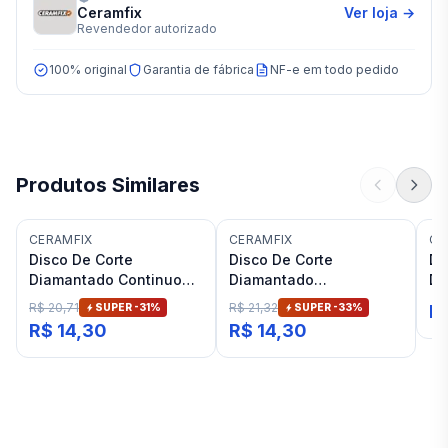
Ceramfix
Ver loja →
Revendedor autorizado
100% original
Garantia de fábrica
NF-e em todo pedido
Produtos Similares
CERAMFIX
CERAMFIX
CE
Disco De Corte
Disco De Corte
Di
Diamantado Continuo
Diamantado
Di
Liso CFX Ceramfix
Segmentado
11
R$ 20,71
R$ 21,32
SUPER -
31
%
SUPER -
33
%
R
110x20x7mm CFX
Ce
R$ 14,30
R$ 14,30
Ceramfix