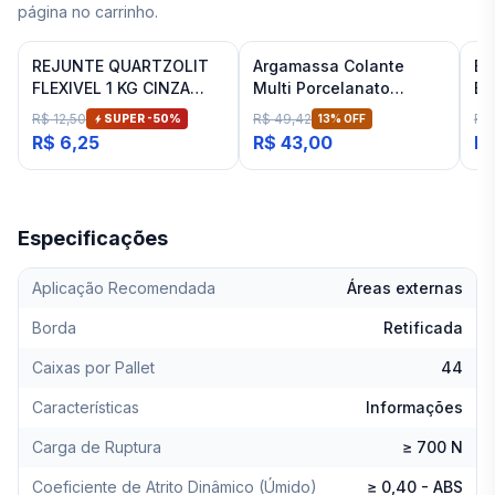
página no carrinho.
REJUNTE QUARTZOLIT
Argamassa Colante
Es
FLEXIVEL 1 KG CINZA
Multi Porcelanato
Ba
ARTICO
Interna Cinza Ceramfix
Fit
R$ 12,50
R$ 49,42
R$
SUPER -
50
%
13
% OFF
20 Kg
R$ 6,25
R$ 43,00
R$
Especificações
Aplicação Recomendada
Áreas externas
Borda
Retificada
Caixas por Pallet
44
Características
Informações
Carga de Ruptura
≥ 700 N
Coeficiente de Atrito Dinâmico (Úmido)
≥ 0,40 - ABS