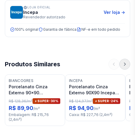
LOJA OFICIAL
Incepa
Ver loja →
Revendedor autorizado
100% original
Garantia de fábrica
NF-e em todo pedido
Produtos Similares
BIANCOGRES
INCEPA
BI
Porcelanato Cinza
Porcelanato Cinza
Po
Externo 90x90
Externo 90X90 Incepa
Ex
Biancogres Monaco
Urbano RET "A"
Bi
R$ 128,36
/
m²
R$ 124,97
/
m²
R$ 
SUPER -
30
%
SUPER -
24
%
Grey RET "A"
RE
R$ 89,90
R$ 94,90
R
/
m²
/
m²
Embalagem
:
R$ 215,76
Caixa
:
R$ 227,76
(
2,4
m²
)
Ca
(
2,4
m²
)