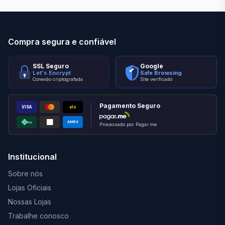
Compra segura e confiável
SSL Seguro
Google
Let's Encrypt
Safe Browsing
Conexão criptografada
Site verificado
Pagamento Seguro
VISA
elo
AMEX
PIX
Processado por Pagar.me
Institucional
Sobre nós
Lojas Oficiais
Nossas Lojas
Trabalhe conosco