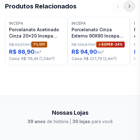
Produtos Relacionados
INCEPA
INCEPA
IN
Porcelanato Acetinado
Porcelanato Cinza
Po
Cinza 20x20 Incepa
Externo 90X90 Incepa
Ac
Urbano Bold "A"
Urbano RET "A"
Pr
R$ 93,17
/
m²
R$ 124,97
/
m²
R$
7
% OFF
SUPER -
24
%
"C
R$ 86,90
R$ 94,90
R
/
m²
/
m²
Caixa
:
R$ 116,45
(
1,34
m²
)
Caixa
:
R$ 227,76
(
2,4
m²
)
Ca
Nossas Lojas
39
anos
de história |
30
lojas
para você
Stilo Elevato
Eleva