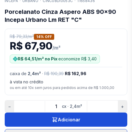
INCEPA
·
URBANO
·
CINC08DI0053C
·
11658436
Porcelanato Cinza Aspero ABS 90x90
Incepa Urbano Lm RET "C"
R$ 79,33
/
m²
14
% OFF
R$ 67,90
/
m²
R$ 64,51
/m²
no Pix
·
economize
R$ 3,40
caixa
de
2,4
m²
·
R$ 190,39
R$ 162,96
à vista no crédito
ou em até
10
x sem juros para pedidos acima de
R$ 1.000,00
−
+
cx
·
2,4
m²
Adicionar