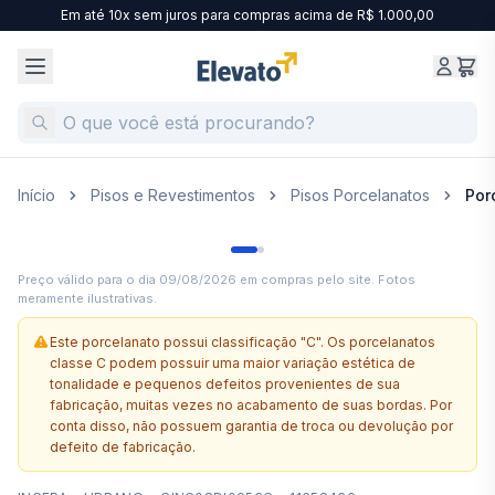
Em até 10x sem juros para compras acima de R$ 1.000,00
Início
Pisos e Revestimentos
Pisos Porcelanatos
Por
Preço válido para o dia
09/08/2026
em compras pelo site. Fotos
meramente ilustrativas.
Este porcelanato possui classificação "C". Os porcelanatos
classe C podem possuir uma maior variação estética de
tonalidade e pequenos defeitos provenientes de sua
fabricação, muitas vezes no acabamento de suas bordas. Por
conta disso, não possuem garantia de troca ou devolução por
defeito de fabricação.