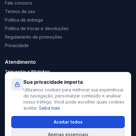
Fale conosco
Termos de uso
Política de entrega
Política de trocas e devoluções
Regulamento de promoções
Privacidade
Atendimento
Televendas e WhatsApp:
Segunda a Sexta: 8:30 - 18:00
Sua privacidade importa
Sábado: 9:00 - 13:00
Utilizamos cookies para melhorar sua experiência
contato@elevato.com.br
de navegação, personalizar conteúdo e analisar
nosso tráfego. Você pode escolher quais cookies
+55 51 4042-9413
aceitar.
Saiba mais
Lojas:
consulte aqui
Aceitar todos
Apenas essenciais