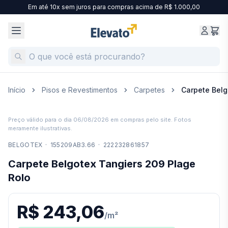
Em até 10x sem juros para compras acima de R$ 1.000,00
Início
Pisos e Revestimentos
Carpetes
Carpete Belg
Preço válido para o dia
06/08/2026
em compras pelo site. Fotos
meramente ilustrativas.
BELGOTEX
·
155209AB3.66
·
222232861857
Carpete Belgotex Tangiers 209 Plage
Rolo
R$ 243,06
/
m²