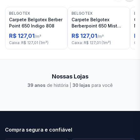
BELGOTEX
BELGOTEX
BE
Carpete Belgotex Berber
Carpete Belgotex
Ca
Point 650 Indigo 808
Berberpoint 650 Mist
Me
807
R$ 127,01
R$ 127,01
R$
/
m²
/
m²
Caixa
:
R$ 127,01
(
1
m²
)
Caixa
:
R$ 127,01
(
1
m²
)
Ca
Nossas Lojas
39
anos
de história |
30
lojas
para você
Stilo Elevato
Eleva
Compra segura e confiável