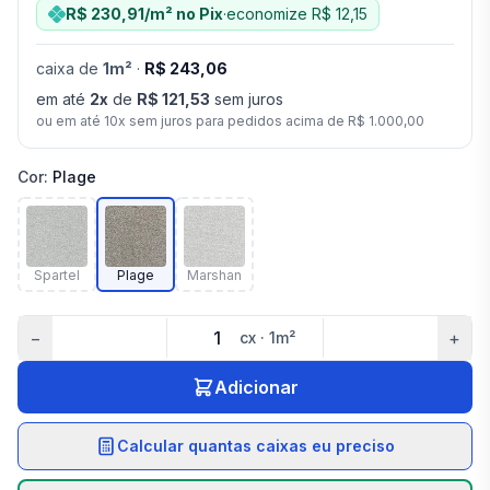
R$ 230,91
/m²
no Pix
·
economize
R$ 12,15
caixa
de
1
m²
·
R$ 243,06
em até
2
x
de
R$ 121,53
sem juros
ou em até
10
x sem juros para pedidos acima de
R$ 1.000,00
Cor
:
Plage
Spartel
Plage
Marshan
−
+
cx
·
1
m²
Adicionar
Calcular quantas caixas eu preciso