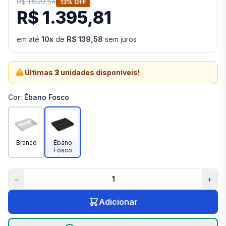
R$ 1.609,54
13
% OFF
R$ 1.395,81
em até
10
x
de
R$ 139,58
sem juros
Últimas
3
unidades disponíveis!
Cor
:
Ébano Fosco
Branco
Ébano
Fosco
−
+
Adicionar