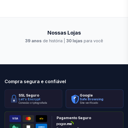
Nossas Lojas
39
anos
de história |
30
lojas
para você
Stilo Elevato
Eleva
Compra segura e confiável
SSL Seguro
Google
Let's Encrypt
Safe Browsing
Conexão criptografada
Site verificado
Pagamento Seguro
VISA
elo
AMEX
PIX