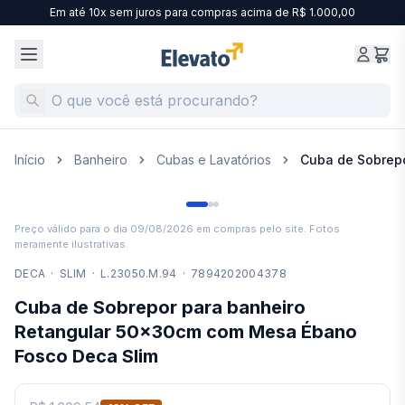
Em até 10x sem juros para compras acima de R$ 1.000,00
Início
Banheiro
Cubas e Lavatórios
Cuba de Sobrep
Preço válido para o dia
09/08/2026
em compras pelo site. Fotos
meramente ilustrativas.
DECA
·
SLIM
·
L.23050.M.94
·
7894202004378
Cuba de Sobrepor para banheiro
Retangular 50x30cm com Mesa Ébano
Fosco Deca Slim