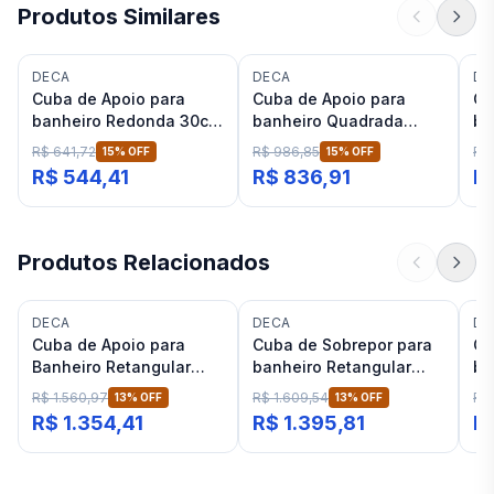
Produtos Similares
DECA
DECA
DE
Cuba de Apoio para
Cuba de Apoio para
Cu
banheiro Redonda 30cm
banheiro Quadrada
ba
Ébano Fosco Deca
40cm Ébano Fosco Deca
Pr
R$ 641,72
R$ 986,85
R$
15
% OFF
15
% OFF
L.12030
L.11040
L.
R$ 544,41
R$ 836,91
R
Produtos Relacionados
DECA
DECA
DE
Cuba de Apoio para
Cuba de Sobrepor para
Cu
Banheiro Retangular
banheiro Retangular
ba
50cm com mesa Preta
62x40cm com Mesa
co
R$ 1.560,97
R$ 1.609,54
R$
13
% OFF
13
% OFF
Fosca Deca L.13050
Ébano Fosco Deca Slim
Fo
R$ 1.354,41
R$ 1.395,81
R$