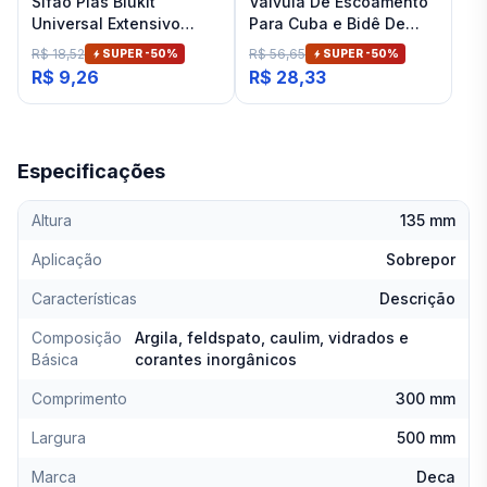
Sifão Plas Blukit
Válvula De Escoamento
Universal Extensivo
Para Cuba e Bidê De
Branco
Banheiro Cromado Deca
R$ 18,52
R$ 56,65
SUPER -
50
%
SUPER -
50
%
R$ 9,26
R$ 28,33
Especificações
Altura
135 mm
Aplicação
Sobrepor
Características
Descrição
Composição
Argila, feldspato, caulim, vidrados e
Básica
corantes inorgânicos
Comprimento
300 mm
Largura
500 mm
Marca
Deca