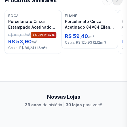
Produtos Similares
ROCA
ELIANE
IN
Porcelanato Cinza
Porcelanato Cinza
Po
Estampado Acetinado
Acetinado 84x84 Eliane
Ac
90x90 Roca Cubit Path
Metropol Portland RET
Pr
R$ 162,06
/
m²
R$
SUPER -
67
%
R$ 59,40
/
m²
RET "A"
"C"
"C
R$ 53,90
R
/
m²
Caixa
:
R$ 125,93
(
2,12
m²
)
Caixa
:
R$ 86,24
(
1,6
m²
)
Ca
Nossas Lojas
39
anos
de história |
30
lojas
para você
Stilo Elevato
Eleva