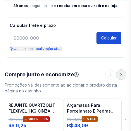
39
anos
· pague online e
receba em casa ou retire na loja
Calcular frete e prazo
Calcular
Usar minha localização atual
Compre junto e economize
?
Promoções válidas somente ao adicionar o produto desta
página no carrinho.
REJUNTE QUARTZOLIT
Argamassa Para
Es
FLEXIVEL 1 KG CINZA
Porcelanato E Pedras
Ba
ARTICO
Naturais Cinza Interno
Fit
R$ 12,50
R$ 51,30
R$
SUPER -
50
%
16
% OFF
Inovatte 20 Kg
R$ 6,25
R$ 43,09
R$