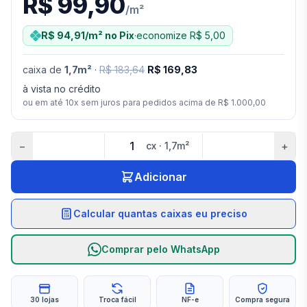
R$ 99,90
/
m²
R$ 94,91
/m²
no Pix
·
economize
R$ 5,00
caixa
de
1,7
m²
·
R$ 183,64
R$ 169,83
à vista no crédito
ou em até
10
x sem juros para pedidos acima de
R$ 1.000,00
−
+
cx
·
1,7
m²
Adicionar
Calcular quantas caixas eu preciso
Comprar pelo WhatsApp
30 lojas
Troca fácil
NF-e
Compra segura