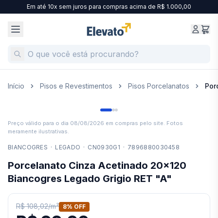
Em até 10x sem juros para compras acima de R$ 1.000,00
Início
Pisos e Revestimentos
Pisos Porcelanatos
Por
Preço válido para o dia
08/08/2026
em compras pelo site. Fotos
meramente ilustrativas.
BIANCOGRES
·
LEGADO
·
CN0930G1
·
7896880030458
Porcelanato Cinza Acetinado 20x120
Biancogres Legado Grigio RET "A"
R$ 108,02
/
m²
8
% OFF