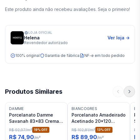
Este produto ainda não recebeu avaliações. Seja o primeiro!
LOJA OFICIAL
Helena
Ver loja →
Revendedor autorizado
100% original
Garantia de fábrica
NF-e em todo pedido
Produtos Similares
DAMME
BIANCOGRES
BI
Porcelanato Damme
Porcelanato Amadeirado
Po
Savanah 83x83 Crema
Acetinado 20x120
Sc
Acetinado RET "A"
Biancogres Legno
Sa
R$ 92,97
/
m²
R$ 102,81
/
m²
R$
19
% OFF
13
% OFF
Dorato RET "A"
R$ 74,90
R$ 89,90
R
/
m²
/
m²