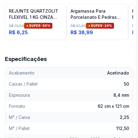
REJUNTE QUARTZOLIT
Argamassa Para
Es
FLEXIVEL 1 KG CINZA
Porcelanato E Pedras
Ba
ARTICO
Naturais Cinza Interno
Fit
R$ 12,50
R$ 51,30
R$
SUPER -
50
%
SUPER -
24
%
Inovatte 20 Kg
R$ 6,25
R$ 38,99
R$
Especificações
Acabamento
Acetinado
Caixas / Pallet
50
Espessura
8,4 mm
Formato
62 cm x 121 cm
M² / Caixa
2,25
M² / Pallet
112,50