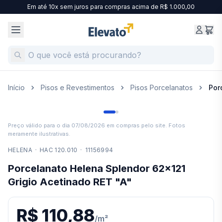
Em até 10x sem juros para compras acima de R$ 1.000,00
Início
Pisos e Revestimentos
Pisos Porcelanatos
Por
Preço válido para o dia
07/08/2026
em compras pelo site. Fotos
meramente ilustrativas.
HELENA
·
HAC 120.010
·
11156994
Porcelanato Helena Splendor 62x121
Grigio Acetinado RET "A"
R$ 110,88
/
m²