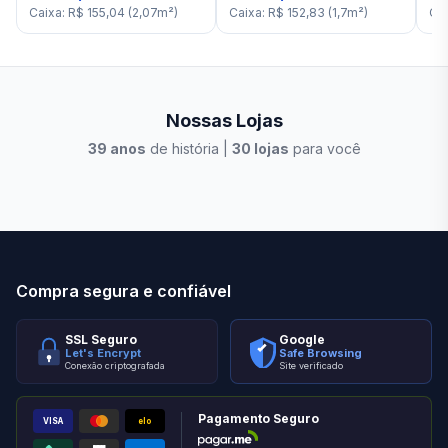
Caixa
:
R$ 155,04
(
2,07
m²
)
Caixa
:
R$ 152,83
(
1,7
m²
)
Ca
Nossas Lojas
39
anos
de história |
30
lojas
para você
Stilo Elevato
Eleva
Compra segura e confiável
SSL Seguro
Google
Let's Encrypt
Safe Browsing
Conexão criptografada
Site verificado
Pagamento Seguro
VISA
elo