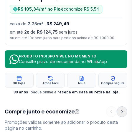
R$ 105,34
/m²
no Pix
·
economize
R$ 5,54
caixa
de
2,25
m²
·
R$ 249,49
em até
2
x
de
R$ 124,75
sem juros
ou em até
10
x sem juros para pedidos acima de
R$ 1.000,00
PRODUTO INDISPONÍVEL NO MOMENTO
Consulte prazo de encomenda no WhatsApp
30 lojas
Troca fácil
NF-e
Compra segura
39
anos
· pague online e
receba em casa ou retire na loja
Compre junto e economize
?
Promoções válidas somente ao adicionar o produto desta
página no carrinho.