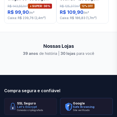
Satin RET "A"
Satin RET "A"
R$ 143,55
/
m²
R$ 125,37
/
m²
SUPER -
30
%
12
% OFF
R$ 99,90
R$ 109,90
/
m²
/
m²
Caixa
:
R$ 239,76
(
2,4
m²
)
Caixa
:
R$ 186,83
(
1,7
m²
)
Nossas Lojas
39
anos
de história |
30
lojas
para você
Stilo Elevato
Eleva
Compra segura e confiável
SSL Seguro
Google
Let's Encrypt
Safe Browsing
Conexão criptografada
Site verificado