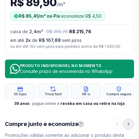
R$ 89,90
/
m²
R$ 85,41
/m²
no Pix
·
economize
R$ 4,50
caixa
de
2,4
m²
·
R$ 295,78
R$ 215,76
em até
2
x
de
R$ 107,88
sem juros
ou em até
10
x sem juros para pedidos acima de
R$ 1.000,00
PRODUTO INDISPONÍVEL NO MOMENTO
Consulte prazo de encomenda no WhatsApp
30 lojas
Troca fácil
NF-e
Compra segura
39
anos
· pague online e
receba em casa ou retire na loja
Compre junto e economize
?
Promoções válidas somente ao adicionar o produto desta