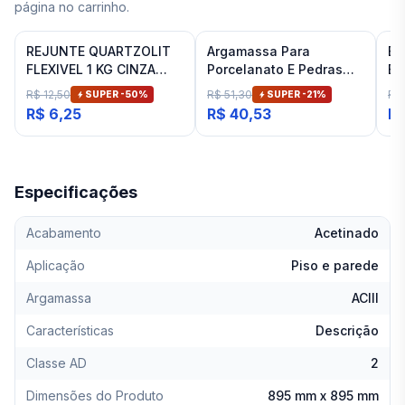
página no carrinho.
REJUNTE QUARTZOLIT
Argamassa Para
Es
FLEXIVEL 1 KG CINZA
Porcelanato E Pedras
Ba
ARTICO
Naturais Cinza Interno
Fit
R$ 12,50
R$ 51,30
R$
SUPER -
50
%
SUPER -
21
%
Inovatte 20 Kg
R$ 6,25
R$ 40,53
R$
Especificações
Acabamento
Acetinado
Aplicação
Piso e parede
Argamassa
ACIII
Características
Descrição
Classe AD
2
Dimensões do Produto
895 mm x 895 mm