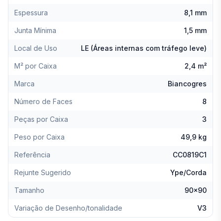
Espessura
8,1 mm
Junta Mínima
1,5 mm
Local de Uso
LE (Áreas internas com tráfego leve)
M² por Caixa
2,4 m²
Marca
Biancogres
Número de Faces
8
Peças por Caixa
3
Peso por Caixa
49,9 kg
Referência
CC0819C1
Rejunte Sugerido
Ype/Corda
Tamanho
90x90
Variação de Desenho/tonalidade
V3