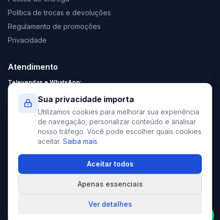
Política de trocas e devoluções
Regulamento de promoções
Privacidade
Atendimento
Televendas e WhatsApp:
Segunda a Sexta: 8:30 - 18:00
Sua privacidade importa
Sábado: 9:00 - 13:00
Utilizamos cookies para melhorar sua experiência
contato@elevato.com.br
de navegação, personalizar conteúdo e analisar
nosso tráfego. Você pode escolher quais cookies
+55 51 4042-9413
aceitar.
Saiba mais
Lojas:
consulte aqui
Aceitar todos
Apenas essenciais
©
2026
Elevato. Todos os direitos reservados.
Ver detalhes
Compre pelo WhatsApp