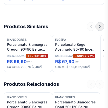
Produtos Similares
BIANCOGRES
INCEPA
DA
Porcelanato Biancogres
Porcelanato Bege
Po
Oregon 90x90 Beige
Acetinado 80x80 Incepa
Ac
Satin RET "A"
Vitta RET "A"
Da
R$ 143,55
/
m²
R$ 86,86
/
m²
R$
SUPER -
30
%
SUPER -
22
%
RE
R$ 99,90
R$ 67,90
R
/
m²
/
m²
Caixa
:
R$ 239,76
(
2,4
m²
)
Caixa
:
R$ 173,15
(
2,55
m²
)
Ca
Produtos Relacionados
BIANCOGRES
BIANCOGRES
Porcelanato Biancogres
Porcelanato Biancogres
Oregon 90x90 Beige
Coari 20x120 Beige