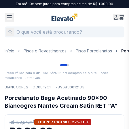
Em até 10x sem juros para compras acima de R$ 1.000,00
Início
Pisos e Revestimentos
Pisos Porcelanatos
Por
Preço válido para o dia
09/08/2026
em compras pelo site. Fotos
meramente ilustrativas.
BIANCOGRES
·
CC0819C1
·
7896880012133
Porcelanato Bege Acetinado 90x90
Biancogres Nantes Cream Satin RET "A"
R$ 123,24
/
m²
SUPER PROMO ·
27
% OFF