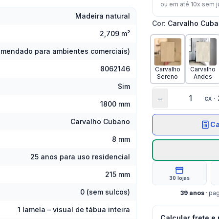
ou em até
10
x sem j
Madeira natural
Cor
:
Carvalho Cub
2,709 m²
omendado para ambientes comerciais)
8062146
Carvalho
Carvalho
Sereno
Andes
Sim
−
cx
·
1800 mm
Carvalho Cubano
Ca
8 mm
25 anos para uso residencial
215 mm
30 lojas
0 (sem sulcos)
39
anos
· pa
1 lamela – visual de tábua inteira
Calcular frete e