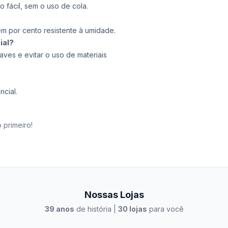
o fácil, sem o uso de cola.
em por cento resistente à umidade.
ial?
es e evitar o uso de materiais
ncial.
 primeiro!
Nossas Lojas
39
anos
de história |
30
lojas
para você
to Casa Xangri-Lá
Elevato Xangri-Lá