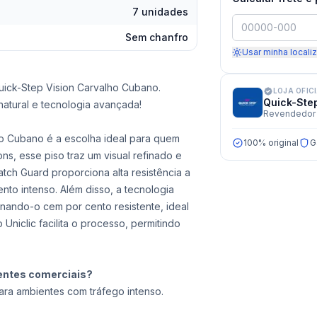
7 unidades
Sem chanfro
Usar minha locali
uick-Step Vision Carvalho Cubano.
LOJA OFIC
Quick-Ste
natural e tecnologia avançada!
Revendedor 
o Cubano é a escolha ideal para quem
100% original
G
ons, esse piso traz um visual refinado e
atch Guard proporciona alta resistência a
nto intenso. Além disso, a tecnologia
nando-o cem por cento resistente, ideal
Uniclic facilita o processo, permitindo
entes comerciais?
ra ambientes com tráfego intenso.