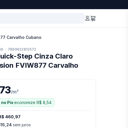
W877 Carvalho Cubano
46
·
7899622812572
uick-Step Cinza Claro
ision FVIW877 Carvalho
,73
/
m²
²
no Pix
·
economize
R$ 8,54
R$ 460,97
115,24
sem juros