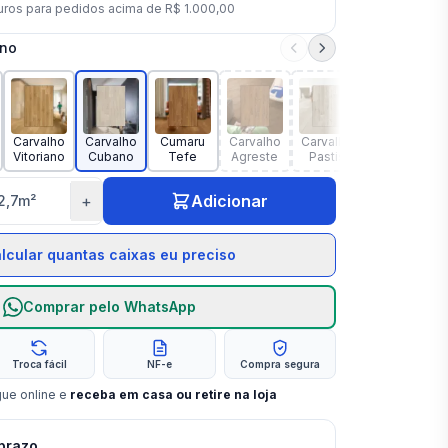
uros para pedidos acima de
R$ 1.000,00
ano
Carvalho
Carvalho
Cumaru
Carvalho
Carvalho
Vitoriano
Cubano
Tefe
Agreste
Pastis
+
Adicionar
2,7
m²
lcular quantas caixas eu preciso
Comprar pelo WhatsApp
Troca fácil
NF-e
Compra segura
gue online e
receba em casa ou retire na loja
 prazo