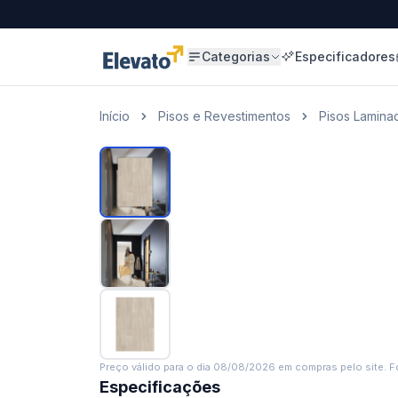
Categorias
Especificadores
Início
Pisos e Revestimentos
Pisos Lamina
Preço válido para o dia
08/08/2026
em compras pelo site. Fo
Especificações