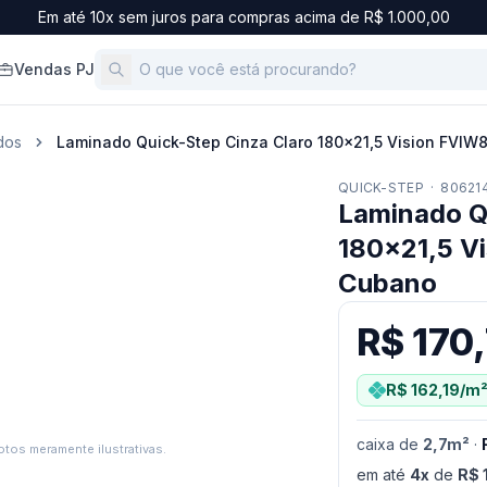
Em até 10x sem juros para compras acima de R$ 1.000,00
Vendas PJ
dos
Laminado Quick-Step Cinza Claro 180x21,5 Vision FVI
QUICK-STEP
·
80621
Laminado Q
180x21,5 V
Cubano
R$ 170
R$ 162,19
/m
caixa
de
2,7
m²
·
tos meramente ilustrativas.
em até
4
x
de
R$ 