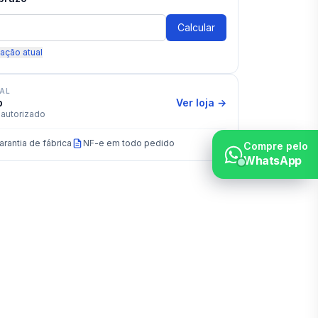
Calcular
zação atual
IAL
p
Ver loja →
autorizado
arantia de fábrica
NF-e em todo pedido
Compre pelo
WhatsApp