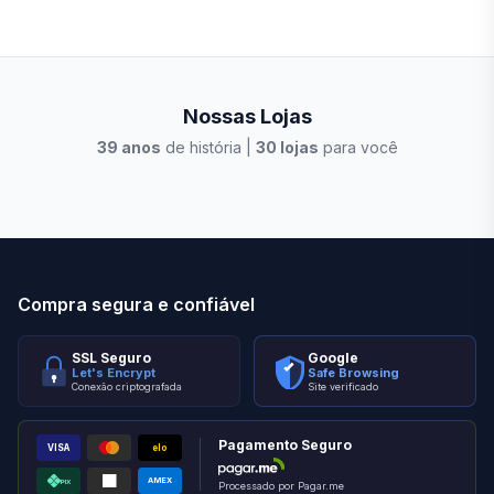
Nossas Lojas
39
anos
de história |
30
lojas
para você
Stilo Elevato
Eleva
Compra segura e confiável
SSL Seguro
Google
Let's Encrypt
Safe Browsing
Conexão criptografada
Site verificado
Pagamento Seguro
VISA
elo
AMEX
PIX
Processado por Pagar.me