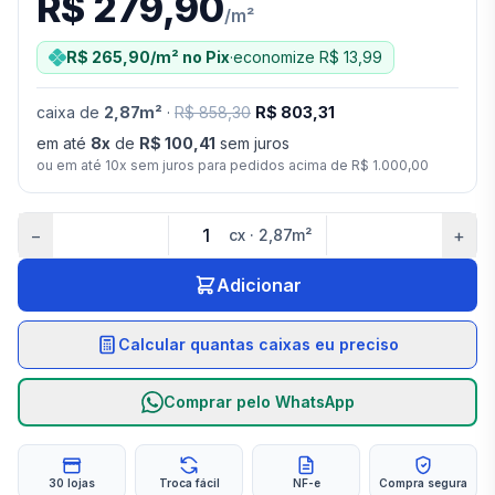
R$ 279,90
/
m²
R$ 265,90
/m²
no Pix
·
economize
R$ 13,99
caixa
de
2,87
m²
·
R$ 858,30
R$ 803,31
em até
8
x
de
R$ 100,41
sem juros
ou em até
10
x sem juros para pedidos acima de
R$ 1.000,00
−
+
cx
·
2,87
m²
Adicionar
Calcular quantas caixas eu preciso
Comprar pelo WhatsApp
30 lojas
Troca fácil
NF-e
Compra segura