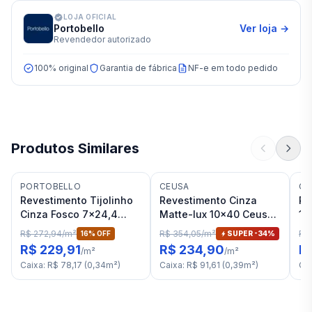
LOJA OFICIAL
Portobello
Ver loja →
Revendedor autorizado
100% original
Garantia de fábrica
NF-e em todo pedido
Produtos Similares
PORTOBELLO
CEUSA
CE
Revestimento Tijolinho
Revestimento Cinza
Re
Cinza Fosco 7x24,4
Matte-lux 10x40 Ceusa
10
Portobello Vivant Ligne
Vitral Mlx "A"
Ma
R$ 272,94
/
m²
R$ 354,05
/
m²
R$
16
% OFF
SUPER -
34
%
Sauge Mate Bold "A"
R$ 229,91
R$ 234,90
R
/
m²
/
m²
Caixa
:
R$ 78,17
(
0,34
m²
)
Caixa
:
R$ 91,61
(
0,39
m²
)
Ca