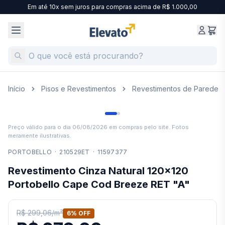
Em até 10x sem juros para compras acima de R$ 1.000,00
Início
Pisos e Revestimentos
Revestimentos de Parede
Preço válido para o dia
06/08/2026
em compras pelo site. Fotos
meramente ilustrativas.
PORTOBELLO
·
210529ET
·
11597377
Revestimento Cinza Natural 120x120
Portobello Cape Cod Breeze RET "A"
R$ 299,06
/
m²
6
% OFF