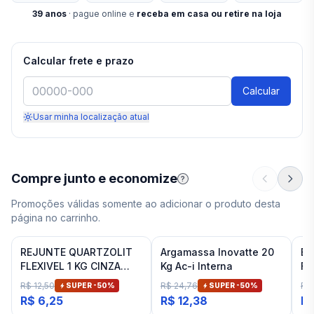
39
anos
· pague online e
receba em casa ou retire na loja
Calcular frete e prazo
Calcular
Usar minha localização atual
Compre junto e economize
?
Promoções válidas somente ao adicionar o produto desta
página no carrinho.
REJUNTE QUARTZOLIT
Argamassa Inovatte 20
Es
FLEXIVEL 1 KG CINZA
Kg Ac-i Interna
Fi
ARTICO
R$ 12,50
R$ 24,76
R$ 
SUPER -
50
%
SUPER -
50
%
R$ 6,25
R$ 12,38
R$