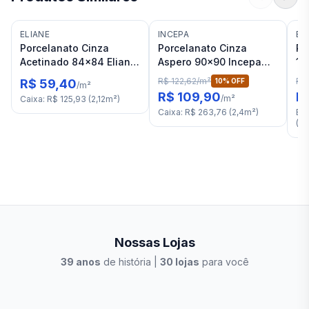
ELIANE
INCEPA
BI
Porcelanato Cinza
Porcelanato Cinza
Po
Acetinado 84x84 Eliane
Aspero 90x90 Incepa
12
Metropol Portland RET
Natura Perola Abs RET
Pi
R$ 122,62
/
m²
R$ 
R$ 59,40
10
% OFF
/
m²
"C"
"A"
R$ 109,90
R
/
m²
Caixa
:
R$ 125,93
(
2,12
m²
)
Caixa
:
R$ 263,76
(
2,4
m²
)
Em
(
2,
Nossas Lojas
39
anos
de história |
30
lojas
para você
Stilo Elevato
Eleva