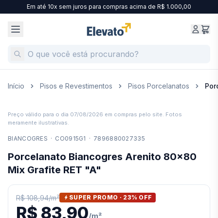
Em até 10x sem juros para compras acima de R$ 1.000,00
Início
Pisos e Revestimentos
Pisos Porcelanatos
Por
Preço válido para o dia
07/08/2026
em compras pelo site. Fotos
meramente ilustrativas.
BIANCOGRES
·
CO0915G1
·
7896880027335
Porcelanato Biancogres Arenito 80x80
Mix Grafite RET "A"
R$ 108,94
/
m²
SUPER PROMO ·
23
% OFF
R$ 83,90
/
m²