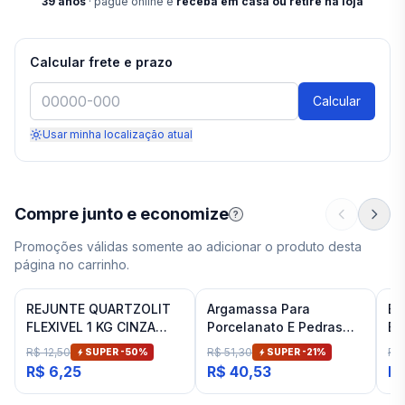
39
anos
· pague online e
receba em casa ou retire na loja
Calcular frete e prazo
Calcular
Usar minha localização atual
Compre junto e economize
?
Promoções válidas somente ao adicionar o produto desta
página no carrinho.
REJUNTE QUARTZOLIT
Argamassa Para
Es
FLEXIVEL 1 KG CINZA
Porcelanato E Pedras
Ba
ARTICO
Naturais Cinza Interno
Fit
R$ 12,50
R$ 51,30
R$
SUPER -
50
%
SUPER -
21
%
Inovatte 20 Kg
R$ 6,25
R$ 40,53
R$