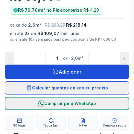
R$ 79,70
/m²
no Pix
·
economize
R$ 4,20
caixa
de
2,6
m²
·
R$ 283,25
R$ 218,14
em até
2
x
de
R$ 109,07
sem juros
ou em até
10
x sem juros para pedidos acima de
R$ 1.000,00
−
+
cx
·
2,6
m²
Adicionar
Calcular quantas caixas eu preciso
Comprar pelo WhatsApp
30 lojas
Troca fácil
NF-e
Compra segura