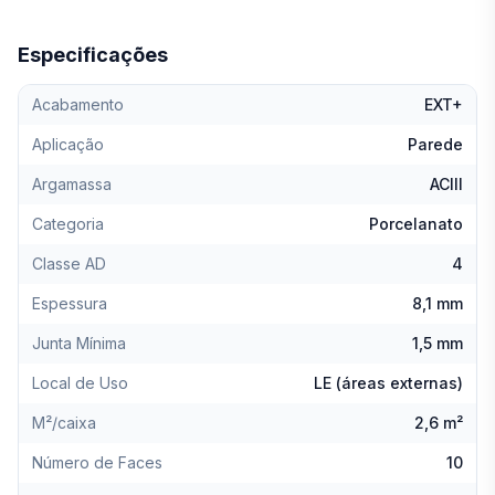
Especificações
Acabamento
EXT+
Aplicação
Parede
Argamassa
ACIII
Categoria
Porcelanato
Classe AD
4
Espessura
8,1 mm
Junta Mínima
1,5 mm
Local de Uso
LE (áreas externas)
M²/caixa
2,6 m²
Número de Faces
10