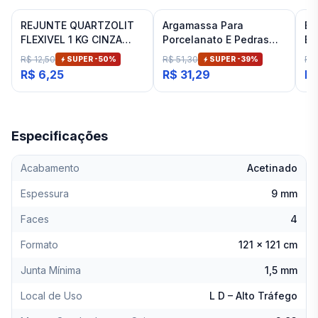
REJUNTE QUARTZOLIT
Argamassa Para
Es
FLEXIVEL 1 KG CINZA
Porcelanato E Pedras
Ba
ARTICO
Naturais Cinza Interno
Fit
R$ 12,50
R$ 51,30
R$
SUPER -
50
%
SUPER -
39
%
Inovatte 20 Kg
R$ 6,25
R$ 31,29
R$
Especificações
Acabamento
Acetinado
Espessura
9 mm
Faces
4
Formato
121 x 121 cm
Junta Mínima
1,5 mm
Local de Uso
L D – Alto Tráfego