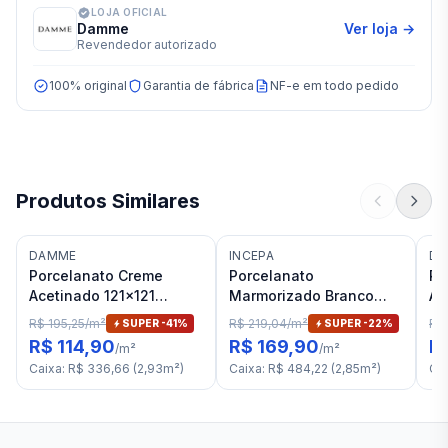
LOJA OFICIAL
Damme
Ver loja →
Revendedor autorizado
100% original
Garantia de fábrica
NF-e em todo pedido
Produtos Similares
DAMME
INCEPA
DE
Porcelanato Creme
Porcelanato
Po
Acetinado 121x121
Marmorizado Branco
Ac
Damme Savanah RET "A"
Acetinado 120x120
De
R$ 195,25
/
m²
R$ 219,04
/
m²
R$
SUPER -
41
%
SUPER -
22
%
Incepa Calacatta Oro
RE
R$ 114,90
R$ 169,90
R
/
m²
/
m²
RET "A"
Caixa
:
R$ 336,66
(
2,93
m²
)
Caixa
:
R$ 484,22
(
2,85
m²
)
Ca