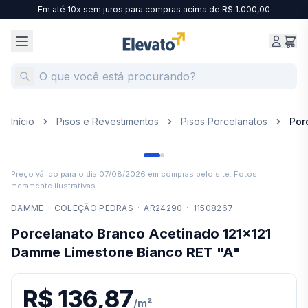
Em até 10x sem juros para compras acima de R$ 1.000,00
Início
Pisos e Revestimentos
Pisos Porcelanatos
Por
Preço válido para o dia
07/08/2026
em compras pelo site. Fotos
meramente ilustrativas.
DAMME
·
COLEÇÃO PEDRAS
·
AR24290
·
11508267
Porcelanato Branco Acetinado 121x121
Damme Limestone Bianco RET "A"
R$ 136,87
/
m²