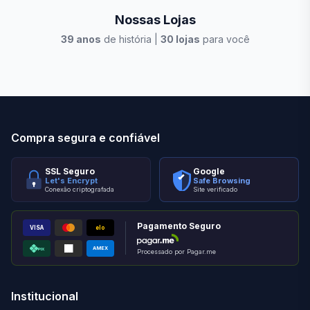
Nossas Lojas
39
anos
de história |
30
lojas
para você
Stilo Elevato
Eleva
Compra segura e confiável
SSL Seguro
Google
Let's Encrypt
Safe Browsing
Conexão criptografada
Site verificado
Pagamento Seguro
VISA
elo
AMEX
PIX
Processado por Pagar.me
Institucional