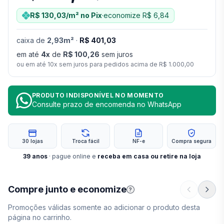
R$ 130,03
/m²
no Pix
·
economize
R$ 6,84
caixa
de
2,93
m²
·
R$ 401,03
em até
4
x
de
R$ 100,26
sem juros
ou em até
10
x sem juros para pedidos acima de
R$ 1.000,00
PRODUTO INDISPONÍVEL NO MOMENTO
Consulte prazo de encomenda no WhatsApp
30 lojas
Troca fácil
NF-e
Compra segura
39
anos
· pague online e
receba em casa ou retire na loja
Compre junto e economize
?
Promoções válidas somente ao adicionar o produto desta
página no carrinho.