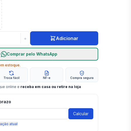
+
Adicionar
Comprar pelo WhatsApp
m estoque.
Troca fácil
NF-e
Compra segura
gue online e
receba em casa ou retire na loja
 prazo
Calcular
zação atual