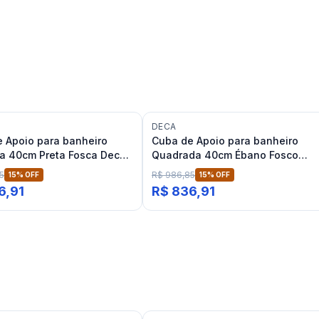
DECA
 Apoio para banheiro
Cuba de Apoio para banheiro
a 40cm Preta Fosca Deca
Quadrada 40cm Ébano Fosco
Deca L.11040
5
R$ 986,85
15
% OFF
15
% OFF
6,91
R$ 836,91