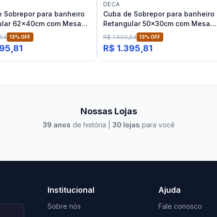
DECA
 Sobrepor para banheiro
Cuba de Sobrepor para banheiro
ular 62x40cm com Mesa
Retangular 50x30cm com Mesa
osco Deca Slim
Ébano Fosco Deca Slim
,54
R$ 1.609,54
13
% OFF
13
% OFF
395,81
R$ 1.395,81
Nossas Lojas
39
anos
de história |
30
lojas
para você
to Casa Xangri-Lá
Elevato Xangri-Lá
Institucional
Ajuda
Sobre nós
Fale conosco