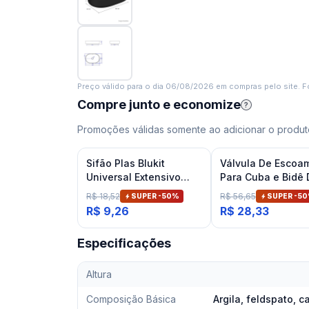
Preço válido para o dia
06/08/2026
em compras pelo site. Fo
Compre junto e economize
?
Promoções válidas somente ao adicionar o produto
Sifão Plas Blukit
Válvula De Escoa
Universal Extensivo
Para Cuba e Bidê
Branco
Banheiro Cromad
R$ 18,52
R$ 56,65
SUPER -
50
%
SUPER -
50
Deca
R$ 9,26
R$ 28,33
Especificações
Altura
Composição Básica
Argila, feldspato, 