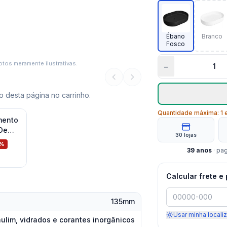
Ébano
Branco
Fosco
tos meramente ilustrativas.
−
 desta página no carrinho.
Quantidade máxima:
1
e
mento
 De
30 lojas
o
%
39
anos
· pa
Calcular frete e
135mm
Usar minha locali
caulim, vidrados e corantes inorgânicos