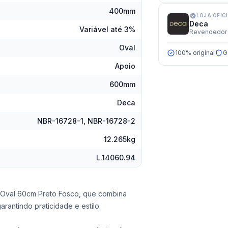
400mm
LOJA OFIC
Deca
Variável até 3%
Revendedor 
Oval
100% original
G
Apoio
600mm
Deca
NBR-16728-1, NBR-16728-2
12.265kg
L.14060.94
 Oval 60cm Preto Fosco, que combina
rantindo praticidade e estilo.