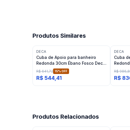
Produtos Similares
DECA
DECA
Cuba de Apoio para banheiro
Cuba de
Redonda 30cm Ébano Fosco Deca
Redond
L.12030
L.12040
R$ 641,72
R$ 986,8
15
% OFF
R$ 544,41
R$ 83
Produtos Relacionados