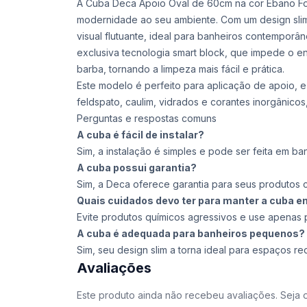
A Cuba Deca Apoio Oval de 60cm na cor Ébano Fos
modernidade ao seu ambiente. Com um design slim 
visual flutuante, ideal para banheiros contemporâ
exclusiva tecnologia smart block, que impede o en
barba, tornando a limpeza mais fácil e prática.
Este modelo é perfeito para aplicação de apoio, e
feldspato, caulim, vidrados e corantes inorgânicos,
Perguntas e respostas comuns
A cuba é fácil de instalar?
Sim, a instalação é simples e pode ser feita em ban
A cuba possui garantia?
Sim, a Deca oferece garantia para seus produtos 
Quais cuidados devo ter para manter a cuba 
Evite produtos químicos agressivos e use apenas 
A cuba é adequada para banheiros pequenos?
Sim, seu design slim a torna ideal para espaços re
Avaliações
Este produto ainda não recebeu avaliações. Seja o