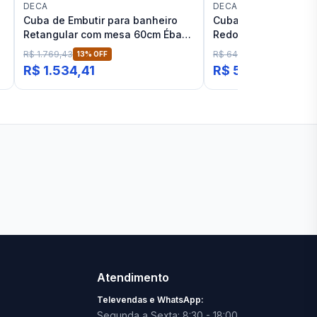
DECA
DECA
Cuba de Embutir para banheiro
Cuba de Apoio para 
Retangular com mesa 60cm Ébano
Redonda 30cm Éban
Fosco Deca L.33060
L.12030
R$ 1.769,43
R$ 641,72
13
% OFF
15
% OFF
R$ 1.534,41
R$ 544,41
Ver todas lojas
Atendimento
Televendas e WhatsApp:
Segunda a Sexta: 8:30 - 18:00