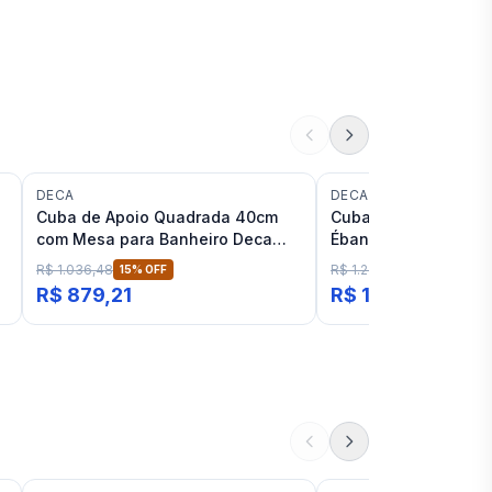
DECA
DECA
Cuba de Apoio Quadrada 40cm
Cuba Retangular de
com Mesa para Banheiro Deca
Ébano Fosco Deca Sl
Preto Fosco
R$ 1.036,48
R$ 1.233,87
15
% OFF
15
% OFF
R$ 879,21
R$ 1.046,61