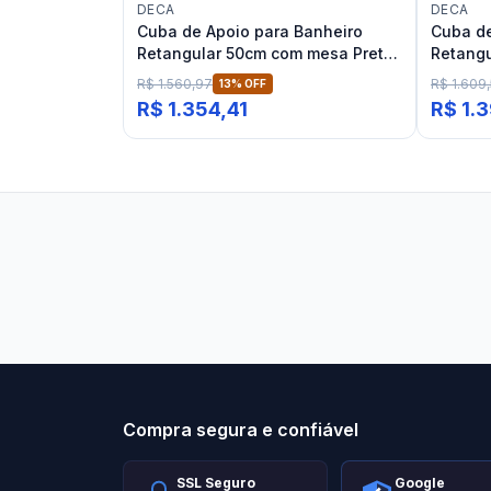
DECA
DECA
Cuba de Apoio para Banheiro
Cuba de
Retangular 50cm com mesa Preta
Retang
Fosca Deca L.13050
Ébano F
R$ 1.560,97
R$ 1.609
13
% OFF
R$ 1.354,41
R$ 1.
Stilo Elevato
Eleva
Compra segura e confiável
SSL Seguro
Google