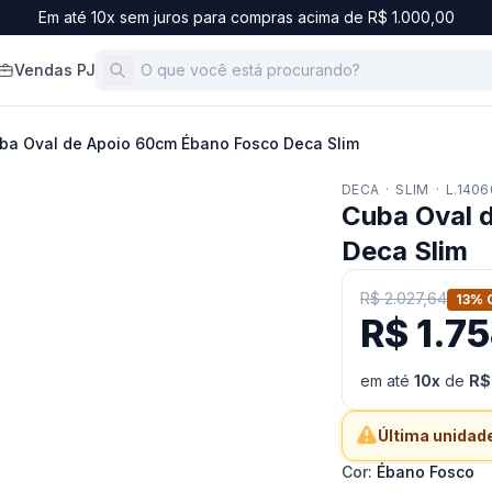
Em até 10x sem juros para compras acima de R$ 1.000,00
Vendas PJ
ba Oval de Apoio 60cm Ébano Fosco Deca Slim
DECA
·
SLIM
·
L.1406
Cuba Oval 
Deca Slim
R$ 2.027,64
13
% 
R$ 1.75
em até
10
x
de
R$
Última unidade
Cor
:
Ébano Fosco