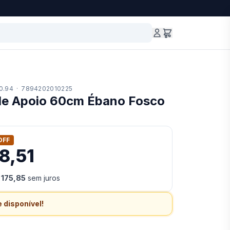
0.94
·
7894202010225
de Apoio 60cm Ébano Fosco
OFF
8,51
 175,85
sem juros
 disponível!