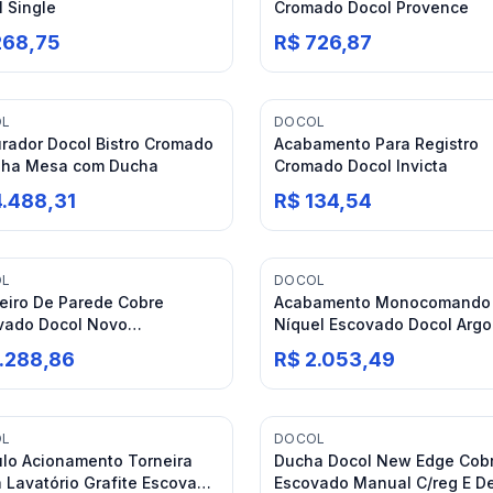
 Single
Cromado Docol Provence
268,75
R$ 726,87
OL
DOCOL
urador Docol Bistro Cromado
Acabamento Para Registro
nha Mesa com Ducha
Cromado Docol Invicta
4.488,31
R$ 134,54
OL
DOCOL
eiro De Parede Cobre
Acabamento Monocomando
vado Docol Novo
Níquel Escovado Docol Arg
noshower
1.288,86
R$ 2.053,49
OL
DOCOL
lo Acionamento Torneira
Ducha Docol New Edge Cob
 Lavatório Grafite Escovado
Escovado Manual C/reg E De