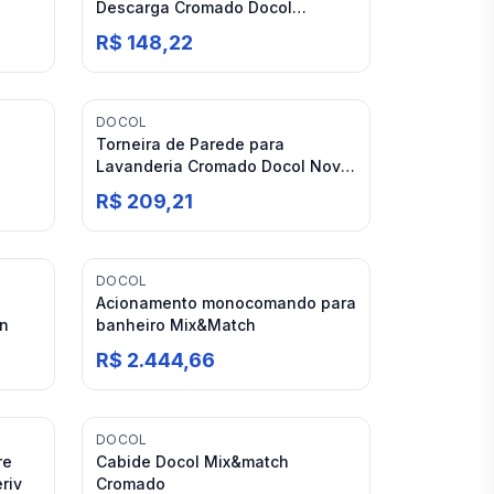
Descarga Cromado Docol
Salvágua Box
R$ 148,22
DOCOL
Torneira de Parede para
Lavanderia Cromado Docol Nova
Pertutti 1158
R$ 209,21
DOCOL
Acionamento monocomando para
on
banheiro Mix&Match
R$ 2.444,66
DOCOL
re
Cabide Docol Mix&match
riv
Cromado