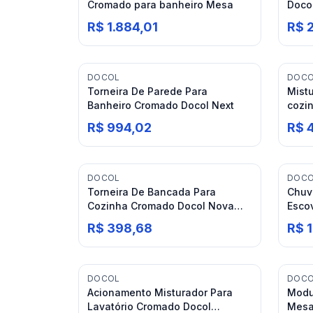
Cromado para banheiro Mesa
Docol
R$ 1.884,01
R$ 
DOCOL
DOC
Torneira De Parede Para
Mist
Banheiro Cromado Docol Next
cozi
R$ 994,02
R$ 
DOCOL
DOC
Torneira De Bancada Para
Chuv
Cozinha Cromado Docol Nova
Esco
Riva 1\2
Tech
R$ 398,68
R$ 
DOCOL
DOC
Acionamento Misturador Para
Modu
Lavatório Cromado Docol
Mesa