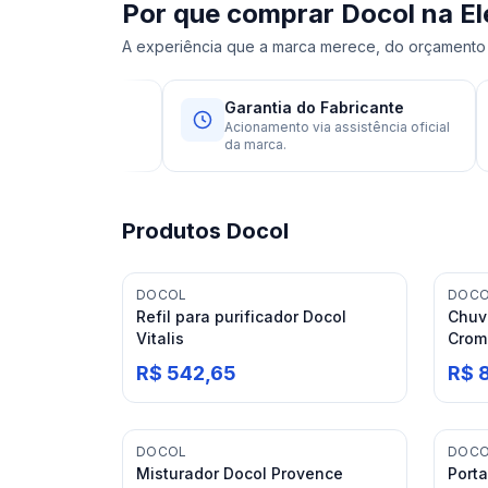
Por que comprar
Docol
na El
A experiência que a marca merece, do orçamento 
Garantia do Fabricante
zado Docol,
Acionamento via assistência oficial
brica.
da marca.
Produtos
Docol
DOCOL
DOC
Refil para purificador Docol
Chuv
Vitalis
Crom
R$ 542,65
R$ 
DOCOL
DOC
Misturador Docol Provence
Port