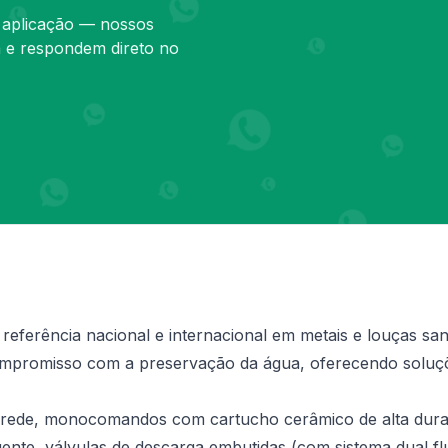
e aplicação — nossos
a e respondem direto no
 referência nacional e internacional em metais e louças sa
ompromisso com a preservação da água, oferecendo soluçõe
arede, monocomandos com cartucho cerâmico de alta durabi
uente, válvulas de descarga embutidas (com sistema dual 