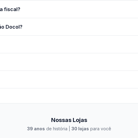
a fiscal?
ão Docol?
Nossas Lojas
39
anos
de história |
30
lojas
para você
to Casa Xangri-Lá
Elevato Xangri-Lá