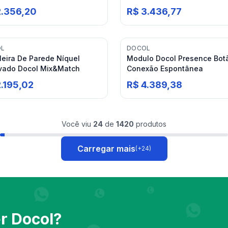
l Mix&match
2.356,20
R$ 3.436,77
OL
DOCOL
leira De Parede Níquel
Modulo Docol Presence Bot
vado Docol Mix&Match
Conexão Espontânea
2.195,02
R$ 4.389,38
Você viu
24
de
1420
produtos
Carregar mais
(+
24
)
er
Docol
?