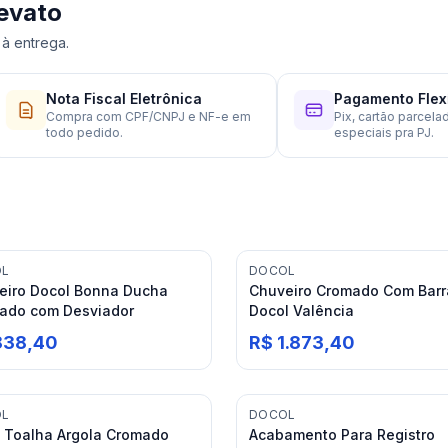
evato
à entrega.
Nota Fiscal Eletrônica
Pagamento Flexível
Compra com CPF/CNPJ e NF-e em
Pix, cartão parcelado e 
todo pedido.
especiais pra PJ.
OL
DOCOL
eiro Docol Bonna Ducha
Chuveiro Cromado Com Barr
ado com Desviador
Docol Valência
838,40
R$ 1.873,40
OL
DOCOL
a Toalha Argola Cromado
Acabamento Para Registro