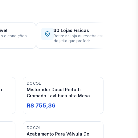
30 Lojas Físicas
39
condições
Retire na loja ou receba em casa —
Esp
do jeito que preferir.
obr
DOCOL
a
Misturador Docol Pertutti
Cromado Lavt bica alta Mesa
R$ 755,36
DOCOL
Acabamento Para Válvula De