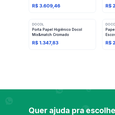
Mix&Match
Doco
R$ 3.609,46
R$ 
DOCOL
DOC
Porta Papel Higiênico Docol
Pape
Mix&match Cromado
Esco
R$ 1.347,83
R$ 
Quer ajuda pra escolh