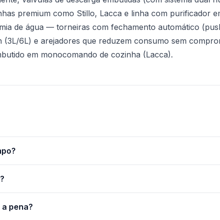
s. Linhas premium como Stillo, Lacca e linha com purificador
omia de água — torneiras com fechamento automático (p
ush (3L/6L) e arejadores que reduzem consumo sem compro
 embutido em monocomando de cozinha (Lacca).
mpo?
e?
 a pena?