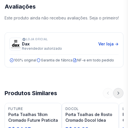
Avaliações
Este produto ainda não recebeu avaliações. Seja o primeiro!
LOJA OFICIAL
Dax
Ver loja →
Revendedor autorizado
100% original
Garantia de fábrica
NF-e em todo pedido
Produtos Similares
FUTURE
DOCOL
LU
Porta Toalhas 18cm
Porta Toalhas de Rosto
Po
Cromado Future Praticita
Cromado Docol Idea
Cr
Sp