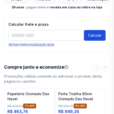
39
anos
· pague online e
receba em casa ou retire na loja
Calcular frete e prazo
Calcular
Usar minha localização atual
Compre junto e economize
?
Promoções válidas somente ao adicionar o produto desta
página no carrinho.
Papeleira Cromado Dax
Porta Toalha 60cm
Havel
Cromado Dax Havel
R$ 498,64
R$ 999,32
7
% OFF
5
% OFF
R$ 463,74
R$ 949,35