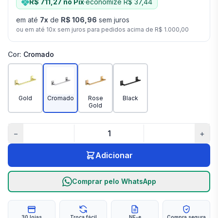
R$ 711,27
no Pix
·
economize
R$ 37,44
em até
7
x
de
R$ 106,96
sem juros
ou em até
10
x sem juros para pedidos acima de
R$ 1.000,00
Cor
:
Cromado
Gold
Cromado
Rose
Black
Gold
−
+
Adicionar
Comprar pelo WhatsApp
30 lojas
Troca fácil
NF-e
Compra segura