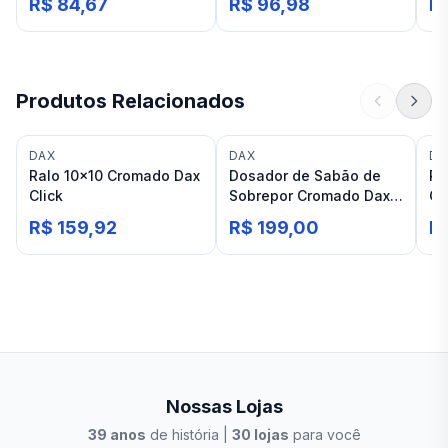
R$ 84,67
R$ 96,98
R
Produtos Relacionados
DAX
DAX
DA
Ralo 10×10 Cromado Dax
Dosador de Sabão de
Ra
Click
Sobrepor Cromado Dax
Cl
Michigan
R$ 159,92
R$ 199,00
R
Nossas Lojas
39
anos
de história |
30
lojas
para você
Stilo Elevato
Eleva