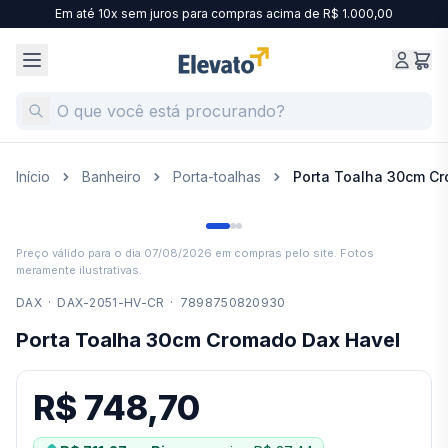
Em até 10x sem juros para compras acima de R$ 1.000,00
Início
Banheiro
Porta-toalhas
Porta Toalha 30cm C
Preço válido para o dia
07/08/2026
em compras pelo site. Fotos
meramente ilustrativas.
DAX
·
DAX-2051-HV-CR
·
7898750820930
Porta Toalha 30cm Cromado Dax Havel
R$ 748,70