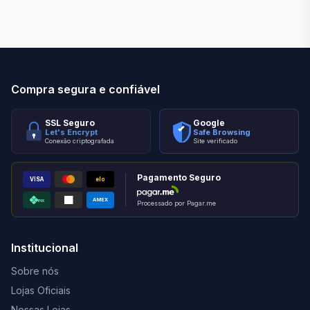
Compra segura e confiável
SSL Seguro
Google
Let's Encrypt
Safe Browsing
Conexão criptografada
Site verificado
Pagamento Seguro
VISA
elo
AMEX
PIX
Processado por Pagar.me
Institucional
Sobre nós
Lojas Oficiais
Nossas Lojas