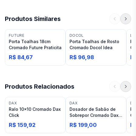
Produtos Similares
FUTURE
DOCOL
LU
Porta Toalhas 18cm
Porta Toalhas de Rosto
Po
Cromado Future Praticita
Cromado Docol Idea
Cr
Sp
R$ 84,67
R$ 96,98
R
Produtos Relacionados
DAX
DAX
DA
Ralo 10×10 Cromado Dax
Dosador de Sabão de
Ra
Click
Sobrepor Cromado Dax
Cl
Michigan
R$ 159,92
R$ 199,00
R