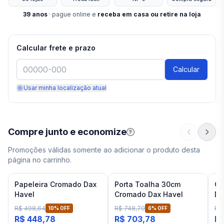
39
anos
· pague online e
receba em casa ou retire na loja
Calcular frete e prazo
Calcular
Usar minha localização atual
Compre junto e economize
?
Promoções válidas somente ao adicionar o produto desta
página no carrinho.
Papeleira Cromado Dax
Porta Toalha 30cm
Ca
Havel
Cromado Dax Havel
Da
R$ 498,64
R$ 748,70
R$ 
10
% OFF
6
% OFF
R$ 448,78
R$ 703,78
R$