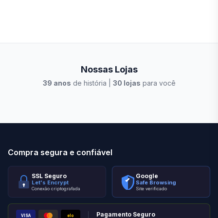
Nossas Lojas
39
anos
de história |
30
lojas
para você
Stilo Elevato
Eleva
Compra segura e confiável
SSL Seguro
Google
Let's Encrypt
Safe Browsing
Conexão criptografada
Site verificado
Pagamento Seguro
VISA
elo