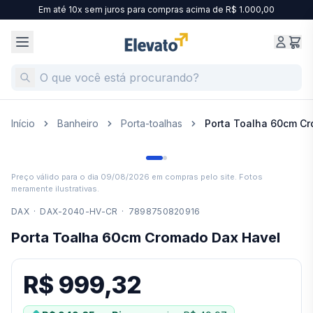
Em até 10x sem juros para compras acima de R$ 1.000,00
Início
Banheiro
Porta-toalhas
Porta Toalha 60cm C
Preço válido para o dia
09/08/2026
em compras pelo site. Fotos
meramente ilustrativas.
DAX
·
DAX-2040-HV-CR
·
7898750820916
Porta Toalha 60cm Cromado Dax Havel
R$ 999,32