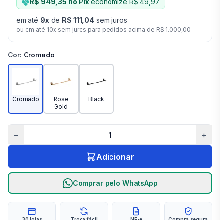
R$ 949,35
no Pix
·
economize
R$ 49,97
em até
9
x
de
R$ 111,04
sem juros
ou em até
10
x sem juros para pedidos acima de
R$ 1.000,00
Cor
:
Cromado
Cromado
Rose
Black
Gold
−
+
Adicionar
Comprar pelo WhatsApp
30 lojas
Troca fácil
NF-e
Compra segura