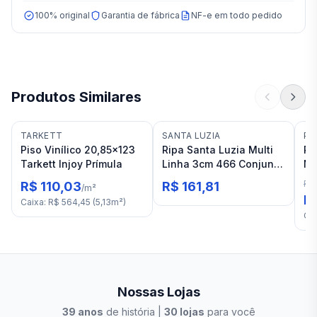
100% original
Garantia de fábrica
NF-e em todo pedido
Produtos Similares
TARKETT
SANTA LUZIA
PO
Piso Vinílico 20,85x123
Ripa Santa Luzia Multi
Re
Tarkett Injoy Prímula
Linha 3cm 466 Conjunto
Na
C/2pç 2,8ml
Bk
R$
R$ 110,03
R$ 161,81
/
m²
R
Caixa
:
R$ 564,45
(
5,13
m²
)
Ca
Nossas Lojas
39
anos
de história |
30
lojas
para você