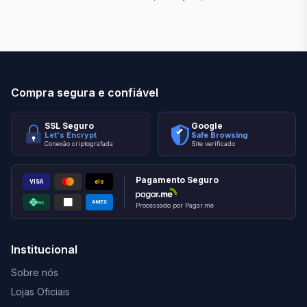
Stilo Elevato
Eleva
Compra segura e confiável
SSL Seguro
Google
Let's Encrypt
Safe Browsing
Conexão criptografada
Site verificado
Pagamento Seguro
VISA
elo
AMEX
PIX
Processado por Pagar.me
Institucional
Sobre nós
Lojas Oficiais