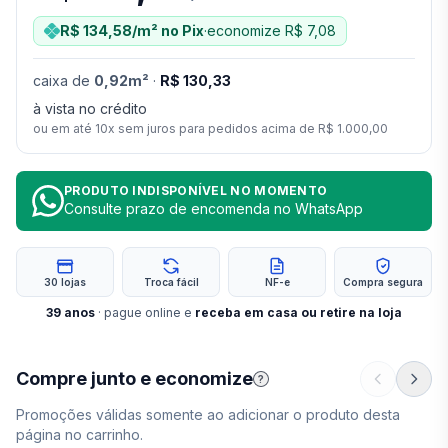
R$ 134,58
/m²
no Pix
·
economize
R$ 7,08
caixa
de
0,92
m²
·
R$ 130,33
à vista no crédito
ou em até
10
x sem juros para pedidos acima de
R$ 1.000,00
PRODUTO INDISPONÍVEL NO MOMENTO
Consulte prazo de encomenda no WhatsApp
30 lojas
Troca fácil
NF-e
Compra segura
39
anos
· pague online e
receba em casa ou retire na loja
Compre junto e economize
?
Promoções válidas somente ao adicionar o produto desta
página no carrinho.