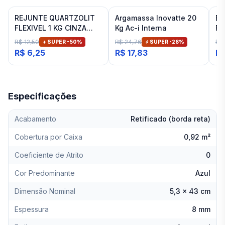
REJUNTE QUARTZOLIT
Argamassa Inovatte 20
Es
FLEXIVEL 1 KG CINZA
Kg Ac-i Interna
Fi
ARTICO
R$ 12,50
R$ 24,76
R$ 
SUPER -
50
%
SUPER -
28
%
R$ 6,25
R$ 17,83
R$
Especificações
Acabamento
Retificado (borda reta)
Cobertura por Caixa
0,92 m²
Coeficiente de Atrito
0
Cor Predominante
Azul
Dimensão Nominal
5,3 x 43 cm
Espessura
8 mm