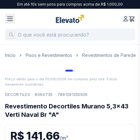
Em até 10x sem juros para compras acima de R$ 1.000,00
Início
Pisos e Revestimentos
Revestimentos de Parede
Preço válido para o dia
05/08/2026
em compras pelo site. Fotos
meramente ilustrativas.
DECORTILES
·
8064735
·
7891291255926
Revestimento Decortiles Murano 5,3x43
Verti Naval Br "A"
R$ 141,66
/
m²