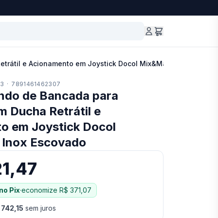
rátil e Acionamento em Joystick Docol Mix&Match Inox Escov
33
·
7891461462307
do de Bancada para
 Ducha Retrátil e
o em Joystick Docol
Inox Escovado
21,47
no Pix
·
economize
R$ 371,07
 742,15
sem juros