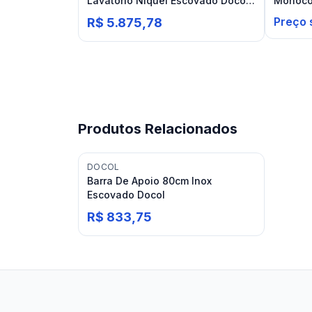
Lavatório Níquel Escovado Docol
Monoco
Mix&Match
Brushed
Preço 
R$ 5.875,78
Produtos Relacionados
DOCOL
Barra De Apoio 80cm Inox
Escovado Docol
R$ 833,75