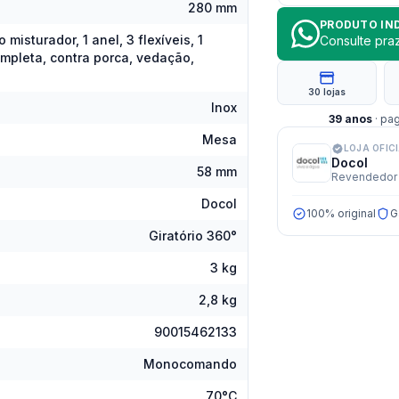
280 mm
PRODUTO IN
misturador, 1 anel, 3 flexíveis, 1
Consulte pr
ompleta, contra porca, vedação,
30 lojas
Inox
39
anos
· pa
Mesa
LOJA OFIC
Docol
58 mm
Revendedor 
Docol
100% original
G
Giratório 360°
3 kg
2,8 kg
90015462133
Monocomando
70°C