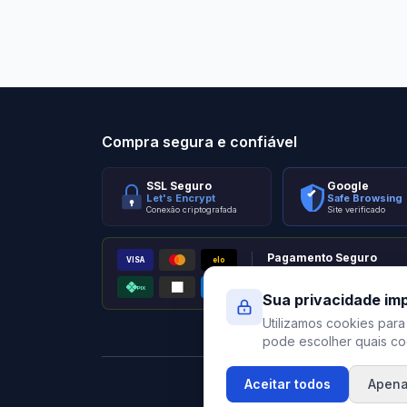
Stilo Elevato
Eleva
Compra segura e confiável
SSL Seguro
Google
Let's Encrypt
Safe Browsing
Conexão criptografada
Site verificado
Pagamento Seguro
VISA
elo
AMEX
PIX
Processado por Pagar.me
Sua privacidade im
Utilizamos cookies para
pode escolher quais coo
Aceitar todos
Apena