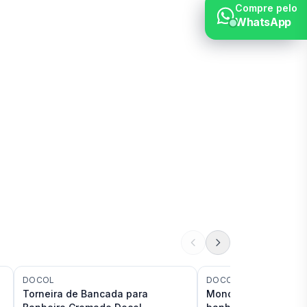
Compre pelo
WhatsApp
DOCOL
DOCOL
Torneira de Bancada para
Monocomando de ba