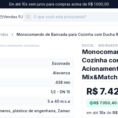
Em até 10x sem juros para compras acima de R$ 1.000,00
Vendas PJ
ndos
Monocomando de Bancada para Cozinha com Ducha Ret
DOCOL
·
900154621
tos meramente ilustrativas.
Monocoman
Cozinha com
Escovado
Acionament
Alavanca
Mix&Match 
438 mm
R$ 7.4
1/2 - DN 15
5 a 40 m.c.a
R$ 7.050,40
ômeros, plástico de engenharia, Zamac
em até
10
x
de
R$