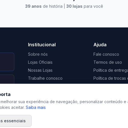
39
anos
de história |
30
lojas
para você
to Casa Xangri-Lá
Elevato Xangri-Lá
Institucional
Ajuda
Sobre nós
Fale conosco
Lojas Oficiais
Termos de uso
Nossas Lojas
Política de entreg
Trabalhe conosco
Política de troca
Nosso Blog
Regulamento de 
porta
Certificação Social Selo 1%
Privacidade
 melhorar sua experiência de navegação, personalizar conteúdo e 
kies aceitar.
Saiba mais
s essenciais
©
2026
Elevato. Todos os direitos reservados.