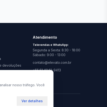
Ver todas lojas
Atendimento
Televendas e WhatsApp:
Segunda a Sexta: 8:30 - 18:00
Sábado: 9:00 - 13:00
a
contato@elevato.com.br
s e devoluções
+55 51 4042-9413
promoções
Lojas:
consulte aqui
analisar nosso tráfego. Você
Ver detalhes