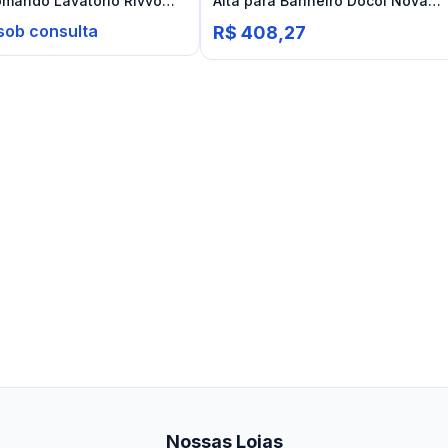
mando Lavatório Rivvo
Alta para Banheiro Docol Nova
 Nickel
Trio Cromado
sob consulta
R$ 408,27
Nossas Lojas