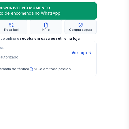
DISPONÍVEL NO MOMENTO
azo de encomenda no WhatsApp
Troca fácil
NF-e
Compra segura
gue online e
receba em casa ou retire na loja
IAL
Ver loja →
autorizado
arantia de fábrica
NF-e em todo pedido