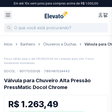
Em até 10x sem juros para compras acima de R$ 1.000,00
Início
Banheiro
Chuveiros e Duchas
Válvula para C
Preço válido para o dia
06/08/2026
em compras pelo site. Fotos
meramente ilustrativas.
DOCOL
·
90171202006
·
7891461034443
Válvula para Chuveiro Alta Pressão
PressMatic Docol Chrome
R$ 1.263,49