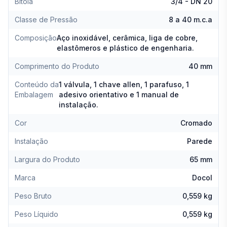
Bitola
3/4 - DN 20
Classe de Pressão
8 a 40 m.c.a
Composição
Aço inoxidável, cerâmica, liga de cobre,
elastômeros e plástico de engenharia.
Comprimento do Produto
40 mm
Conteúdo da
1 válvula, 1 chave allen, 1 parafuso, 1
Embalagem
adesivo orientativo e 1 manual de
instalação.
Cor
Cromado
Instalação
Parede
Largura do Produto
65 mm
Marca
Docol
Peso Bruto
0,559 kg
Peso Líquido
0,559 kg