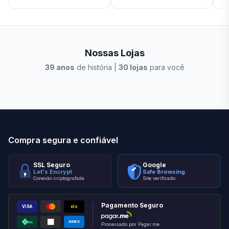
Nossas Lojas
39
anos
de história |
30
lojas
para você
Stilo Elevato
Eleva
Compra segura e confiável
SSL Seguro
Google
Let's Encrypt
Safe Browsing
Conexão criptografada
Site verificado
Pagamento Seguro
VISA
elo
AMEX
PIX
Processado por Pagar.me