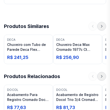
Produtos Similares
DECA
DECA
DO
Chuveiro com Tubo de
Chuveiro Deca Max
Ch
Parede Deca Flex
Cromado 1977c Ct
Du
Cromado
parede
R$ 241,25
R$ 256,90
R
Produtos Relacionados
DOCOL
DOCOL
DO
Acabamento Para
Acabamento de Registro
Ac
Registro Cromado Docol
Docol Trio 3/4 Cromado
Re
Pertutti
Polido Base Deca
R$ 77,63
R$ 81,73
R