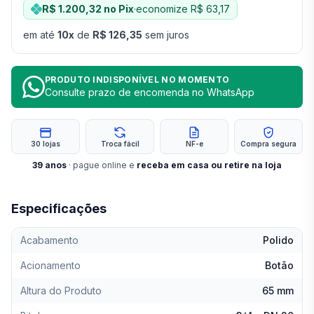
R$ 1.200,32
no Pix
·
economize
R$ 63,17
em até
10
x
de
R$ 126,35
sem juros
PRODUTO INDISPONÍVEL NO MOMENTO
Consulte prazo de encomenda no WhatsApp
30 lojas
Troca fácil
NF-e
Compra segura
39
anos
· pague online e
receba em casa ou retire na loja
Especificações
Acabamento
Polido
Acionamento
Botão
Altura do Produto
65 mm