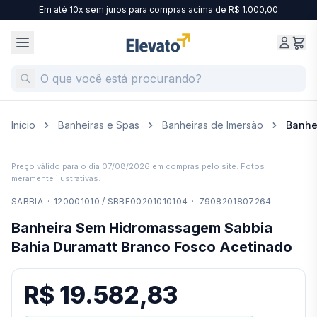
Em até 10x sem juros para compras acima de R$ 1.000,00
Início
Banheiras e Spas
Banheiras de Imersão
Banhe
Preço válido para o dia
07/08/2026
em compras pelo site. Fotos
meramente ilustrativas.
SABBIA
·
120001010 / SBBF00201010104
·
7908201807264
Banheira Sem Hidromassagem Sabbia
Bahia Duramatt Branco Fosco Acetinado
R$ 19.582,83