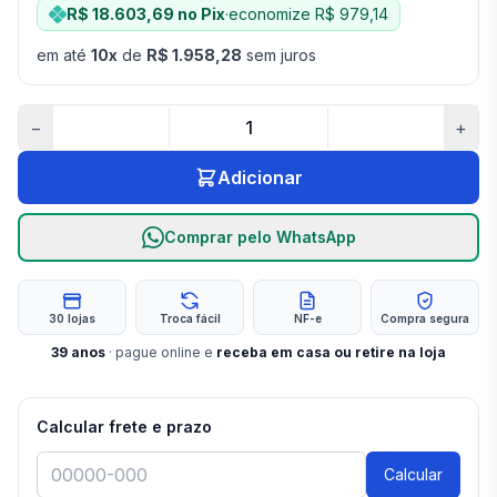
R$ 18.603,69
no Pix
·
economize
R$ 979,14
em até
10
x
de
R$ 1.958,28
sem juros
−
+
Adicionar
Comprar pelo WhatsApp
30 lojas
Troca fácil
NF-e
Compra segura
39
anos
· pague online e
receba em casa ou retire na loja
Calcular frete e prazo
Calcular