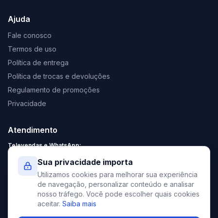
Ajuda
Fale conosco
Termos de uso
Política de entrega
Política de trocas e devoluções
Regulamento de promoções
Privacidade
Atendimento
Televendas e WhatsApp:
Segunda a Sexta: 8:30 - 18:00
Sua privacidade importa
Sábado: 9:00 - 13:00
Utilizamos cookies para melhorar sua experiência
contato@elevato.com.br
de navegação, personalizar conteúdo e analisar
nosso tráfego. Você pode escolher quais cookies
+55 51 4042-9413
aceitar.
Saiba mais
Lojas: