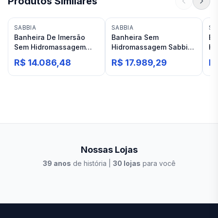
Produtos Similares
SABBIA
SABBIA
SA
Banheira De Imersão
Banheira Sem
Ba
Sem Hidromassagem
Hidromassagem Sabbia
Hi
Sabbia Ilheus 125x71
Olinda 138x79 Sem
Fl
R$ 14.086,48
R$ 17.989,29
R
Duramatt Fosco Branco
Ladrão Branca
Du
Acetinado
Acetinado
Ac
Nossas Lojas
39
anos
de história |
30
lojas
para você
Stilo Elevato
Eleva