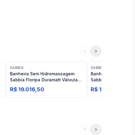
SABBIA
SABBIA
Banheira Sem Hidromassagem
Banheira Sem Hidr
Sabbia Floripa Duramatt Válvula
Sabbia Bahia Durama
Branco Fosco Acetinado
Fosco Acetinado
R$ 19.016,50
R$ 19.582,83