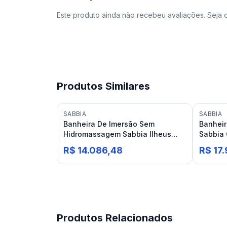
Este produto ainda não recebeu avaliações. Seja o
Produtos Similares
SABBIA
SABBIA
Banheira De Imersão Sem
Banhei
Hidromassagem Sabbia Ilheus
Sabbia 
125x71 Duramatt Fosco Branco
Branca 
R$ 14.086,48
R$ 17
Acetinado
Produtos Relacionados