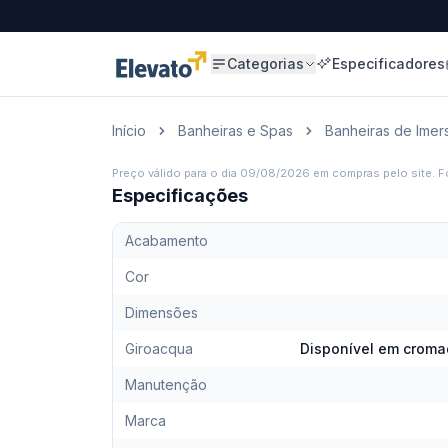
Categorias
Especificadores
Início
Banheiras e Spas
Banheiras de Imer
Preço válido para o dia
09/08/2026
em compras pelo site. Fo
Especificações
Acabamento
Cor
Dimensões
Giroacqua
Disponível em cromad
Manutenção
Marca