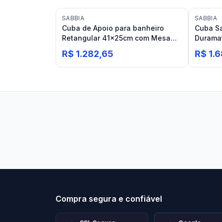
SABBIA
SABBIA
Cuba de Apoio para banheiro
Cuba S
Retangular 41x25cm com Mesa
Duramat
Branca Acetinado Sabbia
R$ 1.282,65
R$ 1.
Esquadro Duramatt
Stilo Elevato
Eleva
Compra segura e confiável