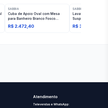
SABBIA
SABBIA
l
Cuba de Apoio Oval com Mesa
Lavatório Sabbia Tib
para Banheiro Branco Fosco
Suspenso Branco Ac
Acetinado Sabbia Galena
R$ 2.472,40
R$ 3.578,23
Duramatt
Ver todas lojas
Atendimento
Televendas e WhatsApp: