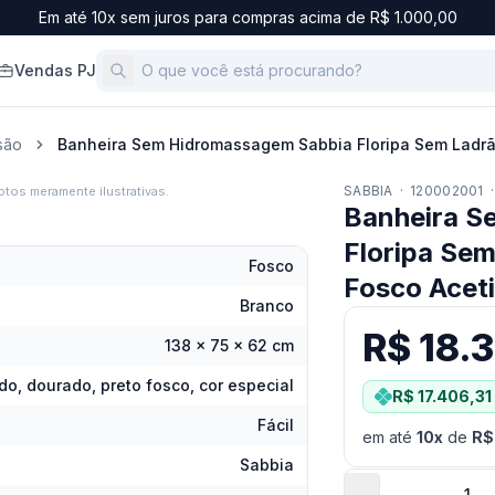
Em até 10x sem juros para compras acima de R$ 1.000,00
Vendas PJ
são
Banheira Sem Hidromassagem Sabbia Floripa Sem Ladrã
SABBIA
·
120002001
·
tos meramente ilustrativas.
Banheira S
Floripa Se
Fosco
Fosco Acet
Branco
R$ 18.
138 x 75 x 62 cm
o, dourado, preto fosco, cor especial
R$ 17.406,31
Fácil
em até
10
x
de
R$
Sabbia