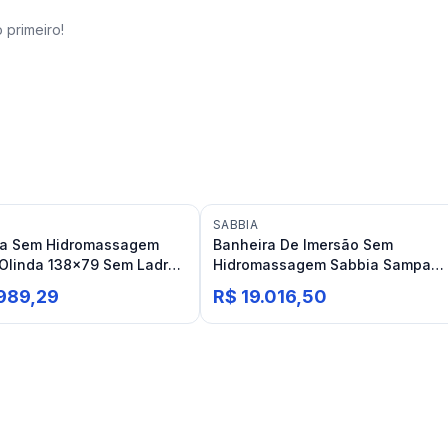
 primeiro!
SABBIA
ra Sem Hidromassagem
Banheira De Imersão Sem
Olinda 138x79 Sem Ladrão
Hidromassagem Sabbia Sampa
Acetinado
150x78 Com Válvula Click Branco
.989,29
R$ 19.016,50
Acetinado