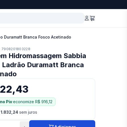
o Duramatt Branca Fosco Acetinado
7908201803228
em Hidromassagem Sabbia
m Ladrão Duramatt Branca
inado
322,43
no Pix
·
economize
R$ 916,12
 1.832,24
sem juros