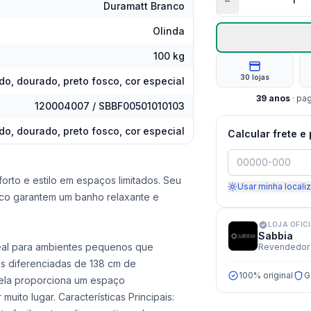
−
Duramatt Branco
Olinda
100 kg
30 lojas
o, dourado, preto fosco, cor especial
39
anos
· pa
120004007 / SBBF00501010103
, dourado, preto fosco, cor especial
Calcular frete e
orto e estilo em espaços limitados. Seu
Usar minha locali
co garantem um banho relaxante e
LOJA OFIC
Sabbia
deal para ambientes pequenos que
Revendedor 
s diferenciadas de 138 cm de
100% original
G
 ela proporciona um espaço
ito lugar. Características Principais: