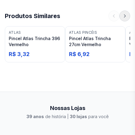
Produtos Similares
ATLAS
ATLAS PINCÉIS
AT
Pincel Atlas Trincha 396
Pincel Atlas Trincha
Pi
Vermelho
27cm Vermelho
Ve
R$ 3,32
R$ 6,92
R
Nossas Lojas
39
anos
de história |
30
lojas
para você
Stilo Elevato
Eleva