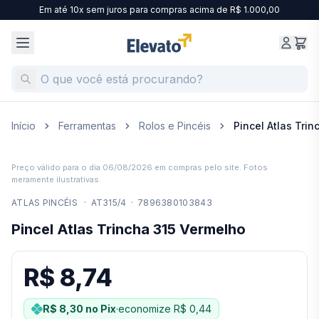
Em até 10x sem juros para compras acima de R$ 1.000,00
Início
Ferramentas
Rolos e Pincéis
Pincel Atlas Tri
Preço válido para o dia
06/08/2026
em compras pelo site. Fotos
meramente ilustrativas.
ATLAS PINCÉIS
·
AT315/4
·
7896380103843
Pincel Atlas Trincha 315 Vermelho
R$ 8,74
R$ 8,30
no Pix
·
economize
R$ 0,44