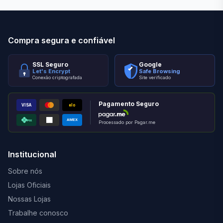
Compra segura e confiável
SSL Seguro
Google
Let's Encrypt
Safe Browsing
Conexão criptografada
Site verificado
Pagamento Seguro
VISA
elo
AMEX
PIX
Processado por Pagar.me
Institucional
Sobre nós
Lojas Oficiais
Nossas Lojas
Trabalhe conosco