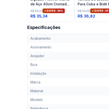
de Aço 40cm Cromado
Para Cuba e Bidê
Deca
Banheiro Cromad
R$ 55,22
R$ 56,65
SUPER -
36
%
SUPER -
35
Deca
R$ 35,34
R$ 36,82
Especificações
Acabamento
Acionamento
Arejador
Bica
Instalação
Marca
Material
Modelo
Referência