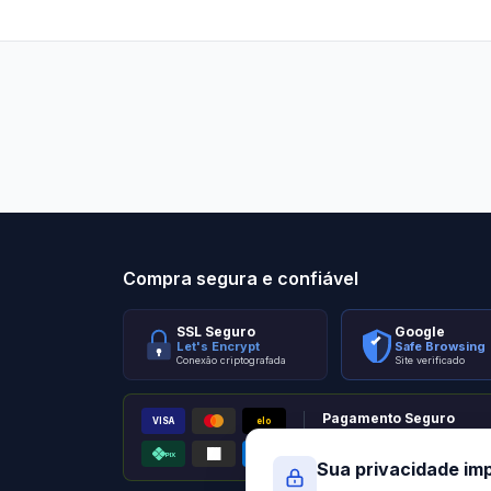
Stilo Elevato
Eleva
Compra segura e confiável
SSL Seguro
Google
Let's Encrypt
Safe Browsing
Conexão criptografada
Site verificado
Pagamento Seguro
VISA
elo
AMEX
PIX
Processado por Pagar.me
Sua privacidade im