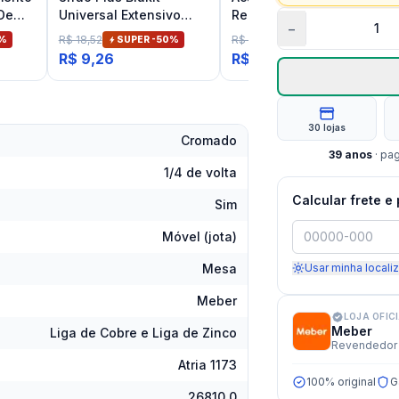
 De
Universal Extensivo
Registro de Gaveta e
−
o
Branco
Pressão Até 1" Cromado
R$ 18,52
R$ 74,87
%
SUPER -
50
%
SUPER -
26
%
Deca Aspen
R$ 9,26
R$ 55,40
30 lojas
Cromado
39
anos
· pa
1/4 de volta
Calcular frete e
Sim
Móvel (jota)
Mesa
Usar minha locali
Meber
LOJA OFIC
Meber
Liga de Cobre e Liga de Zinco
Revendedor 
Atria 1173
100% original
G
26810.0