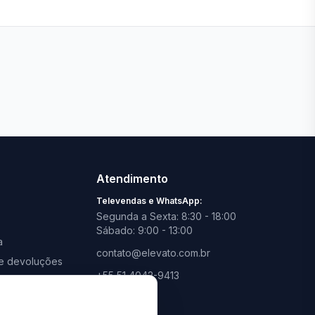
Ver todas lojas
Atendimento
Televendas e WhatsApp:
Segunda a Sexta: 8:30 - 18:00
Sábado: 9:00 - 13:00
a
contato@elevato.com.br
s e devoluções
+55 51 4042-9413
promoções
Lojas:
consulte aqui