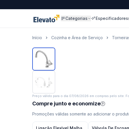
Categorias
Especificadores
Início
Cozinha e Área de Serviço
Torneira
Preço válido para o dia
07/08/2026
em compras pelo site. Fo
Compre junto e economize
?
Promoções válidas somente ao adicionar o produto
Ligação Flexível Malha
Válvula De Escoa