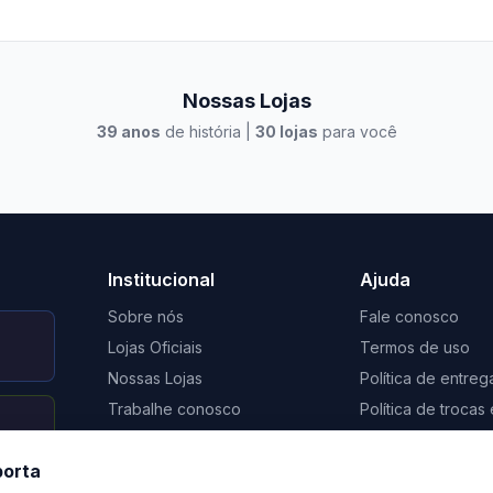
Nossas Lojas
39
anos
de história |
30
lojas
para você
to Casa Xangri-Lá
Elevato Xangri-Lá
Institucional
Ajuda
Sobre nós
Fale conosco
Lojas Oficiais
Termos de uso
Nossas Lojas
Política de entreg
Trabalhe conosco
Política de troca
Nosso Blog
Regulamento de 
porta
Certificação Social Selo 1%
Privacidade