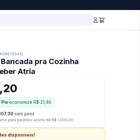
4066133412
e Bancada pra Cozinha
ber Atria
,20
 Pix
·
economize
R$ 21,46
107,30
sem juros
uros para pedidos acima de
R$ 1.000,00
des disponíveis!