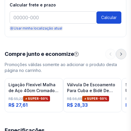
Calcular frete e prazo
Calcular
Usar minha localização atual
Compre junto e economize
?
Promoções válidas somente ao adicionar o produto desta
página no carrinho.
Ligação Flexível Malha
Válvula De Escoamento
Si
de Aço 40cm Cromado
Para Cuba e Bidê De
Un
Deca
Banheiro Cromado Deca
Br
R$ 55,22
R$ 56,65
R$ 
SUPER -
50
%
SUPER -
50
%
R$ 27,61
R$ 28,33
R$
Especificações