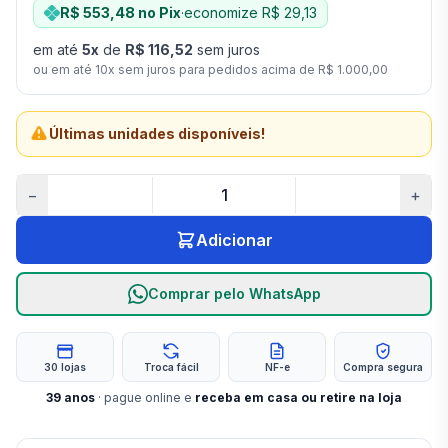
R$ 553,48
no Pix
·
economize
R$ 29,13
em até
5
x
de
R$ 116,52
sem juros
ou em até
10
x sem juros para pedidos acima de
R$ 1.000,00
Últimas unidades disponíveis!
−
+
Adicionar
Comprar pelo WhatsApp
30 lojas
Troca fácil
NF-e
Compra segura
39
anos
· pague online e
receba em casa ou retire na loja