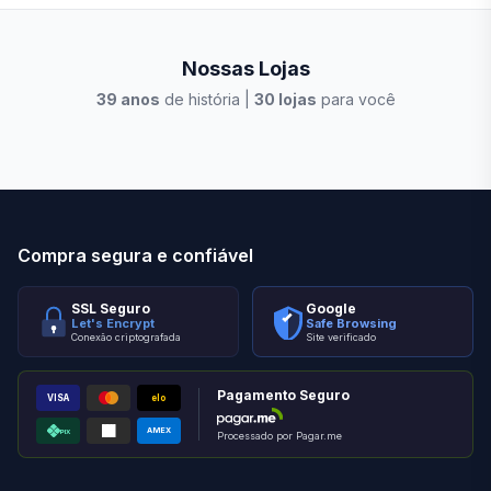
Nossas Lojas
39
anos
de história |
30
lojas
para você
Stilo Elevato
Eleva
Compra segura e confiável
SSL Seguro
Google
Let's Encrypt
Safe Browsing
Conexão criptografada
Site verificado
Pagamento Seguro
VISA
elo
AMEX
PIX
Processado por Pagar.me