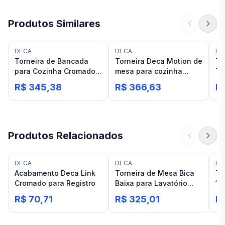
Produtos Similares
DECA
DECA
DO
Torneira de Bancada
Torneira Deca Motion de
To
para Cozinha Cromado
mesa para cozinha
Tr
Deca Aspen
Cromado/Fendi
Ch
R$ 345,38
R$ 366,63
R$
Produtos Relacionados
DECA
DECA
DE
Acabamento Deca Link
Torneira de Mesa Bica
To
Cromado para Registro
Baixa para Lavatório
11
Cromado Deca Link
45
R$ 70,71
R$ 325,01
R