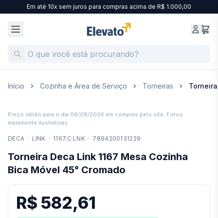
Em até 10x sem juros para compras acima de R$ 1.000,00
Início
Cozinha e Área de Serviço
Torneiras
Torneir
Preço válido para o dia
06/08/2026
em compras pelo site. Fotos
meramente ilustrativas.
DECA
·
LINK
·
1167.C.LNK
·
7894200131229
Torneira Deca Link 1167 Mesa Cozinha
Bica Móvel 45° Cromado
R$ 582,61