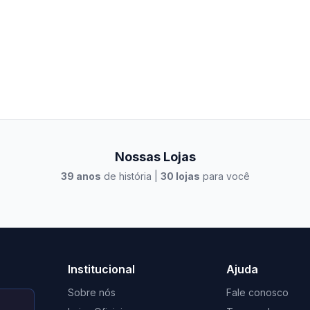
Nossas Lojas
39
anos
de história |
30
lojas
para você
to Casa Xangri-Lá
Elevato Xangri-Lá
Institucional
Ajuda
Sobre nós
Fale conosco