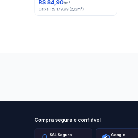
R$ 84,90
/
m²
Caixa
:
R$ 179,99
(
2,12
m²
)
Stilo Elevato
Eleva
Compra segura e confiável
SSL Seguro
Google