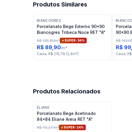
Produtos Similares
BIANCOGRES
BIANCO
Porcelanato Bege Externo 90x90
Porcela
Biancogres Tribeca Noce RET "A"
90x90 B
R$ 135,45
/
m²
R$ 143,5
SUPER -
34
%
R$ 89,90
R$ 99
/
m²
Caixa
:
R$ 215,76
(
2,4
m²
)
Caixa
:
R$
Produtos Relacionados
ELIANE
Porcelanato Bege Acetinado
84x84 Eliane Areia RET "A"
R$ 112,27
/
m²
SUPER -
24
%