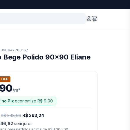
7890942700167
o Bege Polido 90x90 Eliane
 OFF
,90
/
m²
²
no Pix
·
economize
R$ 9,00
·
R$ 348,66
R$ 293,24
146,62
sem juros
uros para pedidos acima de
R$ 1.000,00