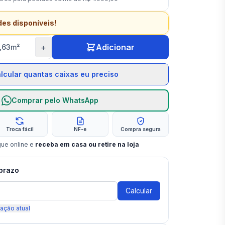
des disponíveis!
+
Adicionar
1,63
m²
lcular quantas caixas eu preciso
Comprar pelo WhatsApp
Troca fácil
NF-e
Compra segura
gue online e
receba em casa ou retire na loja
 prazo
Calcular
zação atual