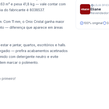
1,63 m² e pesa 41,8 kg — vale contar com
LOJA OFIC
Eliane
ia do fabricante é 8038537.
Revendedor 
. Com 11 mm, o Onix Cristal ganha maior
100% original
G
ento — diferença que aparece em áreas
star e jantar, quartos, escritórios e halls.
regadio — prefira acabamentos acetinados
úmido com detergente neutro e evite
dem marcar o polimento.
 primeiro!