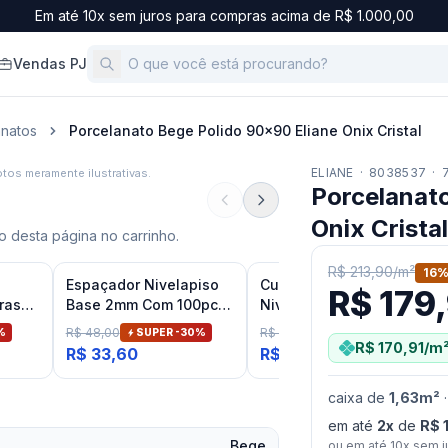
Em até 10x sem juros para compras acima de R$ 1.000,00
Vendas PJ
anatos
Porcelanato Bege Polido 90x90 Eliane Onix Cristal
ELIANE
·
8038537
·
tos meramente ilustrativas.
Porcelanat
Onix Cristal
 desta página no carrinho.
R$ 213,90
/
m²
16
%
Espaçador Nivelapiso
Cunha Para Nivelador
R$ 179
ras
Base 2mm Com 100pcs
Nivela Piso Flex e Flex
terno
Fit
Eco
R$ 48,00
R$ 28,48
%
SUPER -
30
%
SUPER -
51
%
R$ 170,91
/m
R$ 33,60
R$ 13,96
caixa
de
1,63
m²
em até
2
x
de
R$ 
Bege
ou em até
10
x sem j