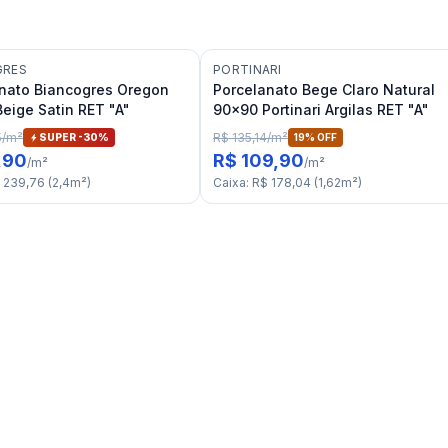
GRES
PORTINARI
nato Biancogres Oregon
Porcelanato Bege Claro Natural
eige Satin RET "A"
90x90 Portinari Argilas RET "A"
5
/
m²
R$ 135,14
/
m²
SUPER -
30
%
19
% OFF
,90
R$ 109,90
/
m²
/
m²
 239,76
(
2,4
m²
)
Caixa
:
R$ 178,04
(
1,62
m²
)