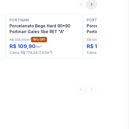
PORTINARI
PORTINARI
Porcelanato Bege Hard 90x90
Porcelanato Bege Na
Portinari Gales Sbe RET "A"
Portinari Gales Sbe 
R$ 135,14
/
m²
R$ 135,14
/
m²
19
% OFF
19
% OFF
R$ 109,90
R$ 109,90
/
m²
/
m²
Caixa
:
R$ 178,04
(
1,62
m²
)
Caixa
:
R$ 178,04
(
1,62
m²