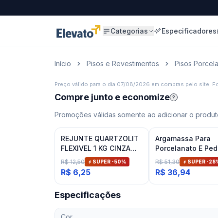
Categorias
Especificadores
Início
Pisos e Revestimentos
Pisos Porcel
Preço válido para o dia
07/08/2026
em compras pelo site. Fo
Compre junto e economize
?
Promoções válidas somente ao adicionar o produto
REJUNTE QUARTZOLIT
Argamassa Para
FLEXIVEL 1 KG CINZA
Porcelanato E Ped
ARTICO
Naturais Cinza In
R$ 12,50
R$ 51,30
SUPER -
50
%
SUPER -
28
Inovatte 20 Kg
R$ 6,25
R$ 36,94
Especificações
Cor