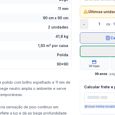
11 mm
Últimas unida
90 cm x 90 cm
−
cx
·
2 unidades
41,8 kg
Ca
1,63 m² por caixa
Polida
90x90
30 lojas
39
anos
· pa
e polido com brilho espelhado e 11 mm de
Calcular frete e
bege neutro amplia o ambiente e serve
ntemporâneas.
Usar minha locali
ria sensação de piso contínuo em
eflete a luz e dá ao bege profundidade