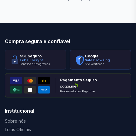
Stilo Elevato
Eleva
Compra segura e confiável
SSL Seguro
Google
Let's Encrypt
Safe Browsing
Conexão criptografada
Site verificado
Pagamento Seguro
VISA
elo
AMEX
PIX
Processado por Pagar.me
Institucional
Sobre nós
Lojas Oficiais