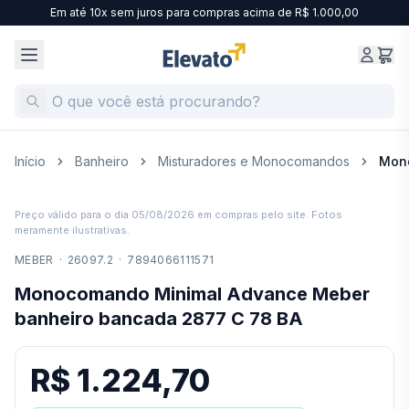
Em até 10x sem juros para compras acima de R$ 1.000,00
Início
Banheiro
Misturadores e Monocomandos
Mono
Preço válido para o dia
05/08/2026
em compras pelo site. Fotos
meramente ilustrativas.
MEBER
·
26097.2
·
7894066111571
Monocomando Minimal Advance Meber
banheiro bancada 2877 C 78 BA
R$ 1.224,70