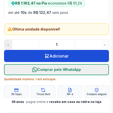
R$ 1.163,47
no Pix
·
economize
R$ 61,24
em até
10
x
de
R$ 122,47
sem juros
Última unidade disponível!
−
+
Adicionar
Comprar pelo WhatsApp
Quantidade máxima:
1
em estoque.
30 lojas
Troca fácil
NF-e
Compra segura
39
anos
· pague online e
receba em casa ou retire na loja