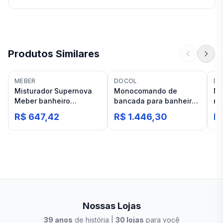
Produtos Similares
MEBER
DOCOL
DE
Misturador Supernova
Monocomando de
Mi
Meber banheiro
bancada para banheiro
mo
bancada 1877 C 21
bica baixa Docol Lift
De
R$ 647,42
R$ 1.446,30
R$
Ônix
mé
Nossas Lojas
39
anos
de história |
30
lojas
para você