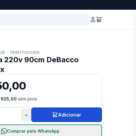
229
·
7895171322296
lha 220v 90cm DeBacco
ox
50,00
 925,00
sem juros
+
Adicionar
Comprar pelo WhatsApp