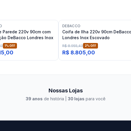
O
DEBACCO
de Parede 220v 90cm com
Coifa de Ilha 220v 90cm DeBacc
ção DeBacco Londres Inox
Londres Inox Escovado
13
R$ 8.955,43
1
% OFF
2
% OFF
115,00
R$ 8.805,00
Nossas Lojas
39
anos
de história |
30
lojas
para você
to Casa Xangri-Lá
Elevato Xangri-Lá