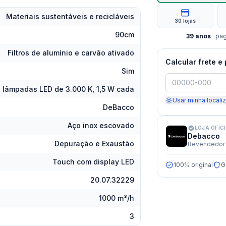
Materiais sustentáveis e recicláveis
30 lojas
90cm
39
anos
· pa
Filtros de alumínio e carvão ativado
Calcular frete e
Sim
 lâmpadas LED de 3.000 K, 1,5 W cada
Usar minha locali
DeBacco
Aço inox escovado
LOJA OFIC
Debacco
Depuração e Exaustão
Revendedor 
Touch com display LED
100% original
G
20.07.32229
1000 m³/h
3