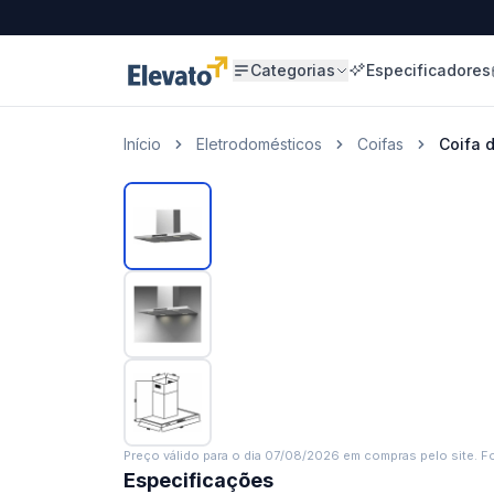
Categorias
Especificadores
Início
Eletrodomésticos
Coifas
Coifa 
Preço válido para o dia
07/08/2026
em compras pelo site. Fo
Especificações