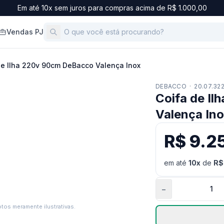
Em até 10x sem juros para compras acima de R$ 1.000,00
Vendas PJ
de Ilha 220v 90cm DeBacco Valença Inox
DEBACCO
·
20.07.32
Coifa de I
Valença In
R$ 9.2
em até
10
x
de
R$
−
tos meramente ilustrativas.