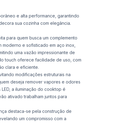
orâneo e alta performance, garantindo
decora sua cozinha com elegância.
feita para quem busca um complemento
gn moderno e sofisticado em aço inox,
rmitindo uma vazão impressionante de
o touch oferece facilidade de uso, com
 clara e eficiente.
itando modificações estruturais na
 quem deseja remover vapores e odores
 LED, a iluminação do cooktop é
rvão ativado trabalham juntos para
lença destaca-se pela construção de
s, revelando um compromisso com a