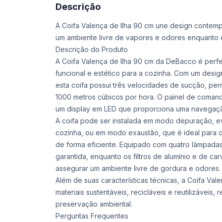
Descrição
A Coifa Valença de Ilha 90 cm une design contemp
um ambiente livre de vapores e odores enquanto 
Descrição do Produto
A Coifa Valença de Ilha 90 cm da DeBacco é per
funcional e estético para a cozinha. Com um desi
esta coifa possui três velocidades de sucção, pe
1000 metros cúbicos por hora. O painel de comand
um display em LED que proporciona uma navegação
A coifa pode ser instalada em modo depuração, ev
cozinha, ou em modo exaustão, que é ideal para
de forma eficiente. Equipado com quatro lâmpadas
garantida, enquanto os filtros de alumínio e de ca
assegurar um ambiente livre de gordura e odores.
Além de suas características técnicas, a Coifa Va
materiais sustentáveis, recicláveis e reutilizávei
preservação ambiental.
Perguntas Frequentes