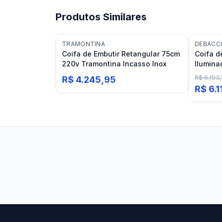
Produtos Similares
TRAMONTINA
DEBACC
Coifa de Embutir Retangular 75cm
Coifa 
220v Tramontina Incasso Inox
Ilumina
R$ 6.193,
R$ 4.245,95
R$ 6.
Stilo Elevato
Eleva