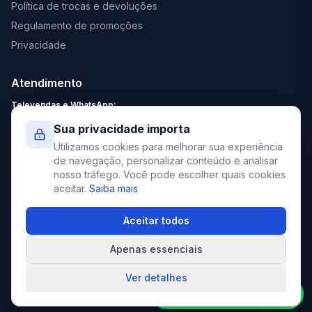
Política de trocas e devoluções
Regulamento de promoções
Privacidade
Atendimento
Televendas e WhatsApp:
Segunda a Sexta: 8:30 - 18:00
Sua privacidade importa
Sábado: 9:00 - 13:00
Utilizamos cookies para melhorar sua experiência
contato@elevato.com.br
de navegação, personalizar conteúdo e analisar
nosso tráfego. Você pode escolher quais cookies
+55 51 4042-9413
aceitar.
Saiba mais
Lojas:
consulte aqui
Aceitar todos
Apenas essenciais
©
2026
Elevato. Todos os direitos reservados.
Ver detalhes
Compre pelo WhatsApp