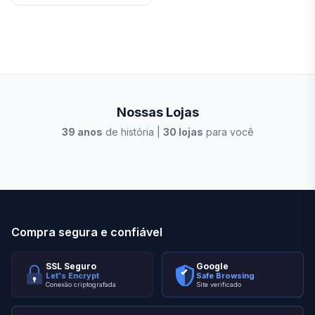
Nossas Lojas
39
anos
de história |
30
lojas
para você
Stilo Elevato
Eleva
Compra segura e confiável
SSL Seguro
Google
Let's Encrypt
Safe Browsing
Conexão criptografada
Site verificado