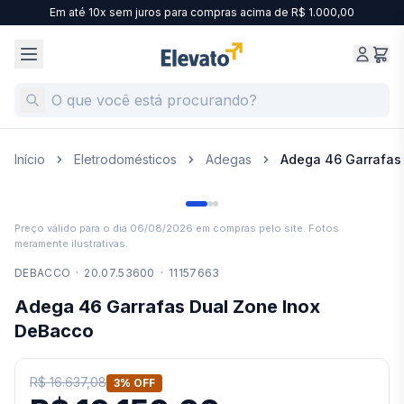
Em até 10x sem juros para compras acima de R$ 1.000,00
Início
Eletrodomésticos
Adegas
Adega 46 Garrafas
Preço válido para o dia
06/08/2026
em compras pelo site. Fotos
meramente ilustrativas.
DEBACCO
·
20.07.53600
·
11157663
Adega 46 Garrafas Dual Zone Inox
DeBacco
R$ 16.637,08
3
% OFF