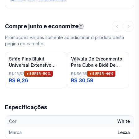
Compre junto e economize
?
Promoções válidas somente ao adicionar o produto desta
página no carrinho.
Sifão Plas Blukit
Válvula De Escoamento
Universal Extensivo
Para Cuba e Bidê De
Branco
Banheiro Cromado Deca
R$ 18,52
R$ 56,65
SUPER -
50
%
SUPER -
46
%
R$ 9,26
R$ 30,59
Especificações
Cor
White
Marca
Lexxa