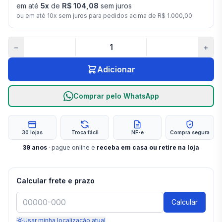
em até
5
x
de
R$ 104,08
sem juros
ou em até
10
x sem juros para pedidos acima de
R$ 1.000,00
−
+
Adicionar
Comprar pelo WhatsApp
30 lojas
Troca fácil
NF-e
Compra segura
39
anos
· pague online e
receba em casa ou retire na loja
Calcular frete e prazo
Calcular
Usar minha localização atual