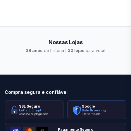
Nossas Lojas
39
anos
de história |
30
lojas
para você
Stilo Elevato
Eleva
Compra segura e confiável
SSL Seguro
Google
Let's Encrypt
Safe Browsing
Conexão criptografada
Site verificado
Pagamento Seguro
VISA
elo