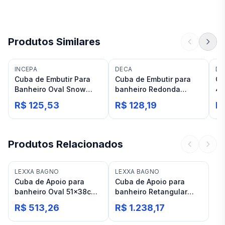
Produtos Similares
INCEPA
DECA
DE
Cuba de Embutir Para
Cuba de Embutir para
Cu
Banheiro Oval Snow
banheiro Redonda
40
Incepa Branco
Branca Deca L.41
Li
R$ 125,53
R$ 128,19
R
Produtos Relacionados
LEXXA BAGNO
LEXXA BAGNO
Cuba de Apoio para
Cuba de Apoio para
banheiro Oval 51x38cm
banheiro Retangular
com Mesa Branca Lexxa
61x46cm com Mesa
R$ 513,26
R$ 1.238,17
Bagno LX111
Branca Lexxa Bagno
LX175