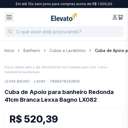
Em até 10x sem juros para compras acima de R$ 1.000,00
Início
Banheiro
Cubas e Lavatórios
Cuba de Apoio 
Preço válido para o dia
08/08/2026
em compras pelo site. Fotos
meramente ilustrativas.
LEXXA BAGNO
·
LX082
·
7898678202856
Cuba de Apoio para banheiro Redonda
41cm Branca Lexxa Bagno LX082
R$ 520,39