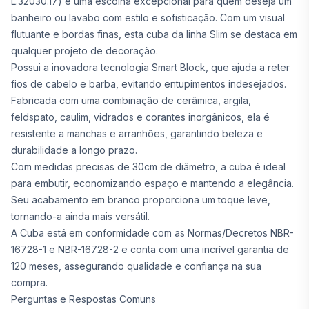
L.32030.17) é uma escolha excepcional para quem deseja um
banheiro ou lavabo com estilo e sofisticação. Com um visual
flutuante e bordas finas, esta cuba da linha Slim se destaca em
qualquer projeto de decoração.
Possui a inovadora tecnologia Smart Block, que ajuda a reter
fios de cabelo e barba, evitando entupimentos indesejados.
Fabricada com uma combinação de cerâmica, argila,
feldspato, caulim, vidrados e corantes inorgânicos, ela é
resistente a manchas e arranhões, garantindo beleza e
durabilidade a longo prazo.
Com medidas precisas de 30cm de diâmetro, a cuba é ideal
para embutir, economizando espaço e mantendo a elegância.
Seu acabamento em branco proporciona um toque leve,
tornando-a ainda mais versátil.
A Cuba está em conformidade com as Normas/Decretos NBR-
16728-1 e NBR-16728-2 e conta com uma incrível garantia de
120 meses, assegurando qualidade e confiança na sua
compra.
Perguntas e Respostas Comuns