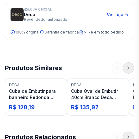
LOJA OFICIAL
Deca
Ver loja →
Revendedor autorizado
100% original
Garantia de fábrica
NF-e em todo pedido
Produtos Similares
DECA
DECA
DE
Cuba de Embutir para
Cuba Oval de Embutir
Cu
banheiro Redonda
40cm Branco Deca
ba
Branca Deca L.41
Linha L
De
R$ 128,19
R$ 135,97
R$
Produtos Relacionados