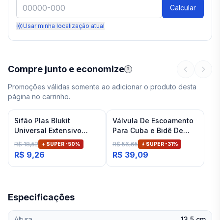
Calcular
Usar minha localização atual
Compre junto e economize
?
Promoções válidas somente ao adicionar o produto desta
página no carrinho.
Sifão Plas Blukit
Válvula De Escoamento
Universal Extensivo
Para Cuba e Bidê De
Branco
Banheiro Cromado Deca
R$ 18,52
R$ 56,65
SUPER -
50
%
SUPER -
31
%
R$ 9,26
R$ 39,09
Especificações
Altura
13,5 cm