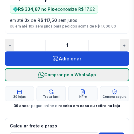
R$ 334,87
no Pix
·
economize
R$ 17,62
em até
3
x
de
R$ 117,50
sem juros
ou em até
10
x sem juros para pedidos acima de
R$ 1.000,00
−
+
Adicionar
Comprar pelo WhatsApp
30 lojas
Troca fácil
NF-e
Compra segura
39
anos
· pague online e
receba em casa ou retire na loja
Calcular frete e prazo