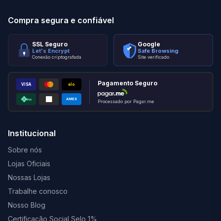
Compra segura e confiável
SSL Seguro
Google
Let's Encrypt
Safe Browsing
Conexão criptografada
Site verificado
Pagamento Seguro
VISA
elo
AMEX
PIX
Processado por Pagar.me
Institucional
Sobre nós
Lojas Oficiais
Nossas Lojas
Trabalhe conosco
Nosso Blog
Certificação Social Selo 1%