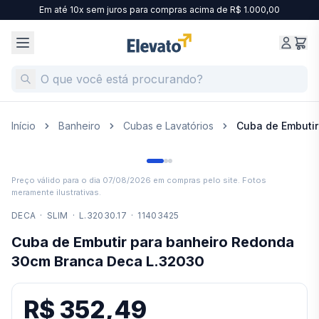
Em até 10x sem juros para compras acima de R$ 1.000,00
Início
Banheiro
Cubas e Lavatórios
Cuba de Embuti
Preço válido para o dia
07/08/2026
em compras pelo site. Fotos
meramente ilustrativas.
DECA
·
SLIM
·
L.32030.17
·
11403425
Cuba de Embutir para banheiro Redonda
30cm Branca Deca L.32030
R$ 352,49