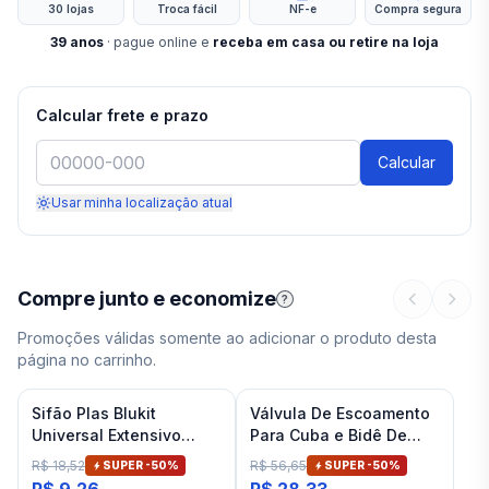
30 lojas
Troca fácil
NF-e
Compra segura
39
anos
· pague online e
receba em casa ou retire na loja
Calcular frete e prazo
Calcular
Usar minha localização atual
Compre junto e economize
?
Promoções válidas somente ao adicionar o produto desta
página no carrinho.
Sifão Plas Blukit
Válvula De Escoamento
Universal Extensivo
Para Cuba e Bidê De
Branco
Banheiro Cromado Deca
R$ 18,52
R$ 56,65
SUPER -
50
%
SUPER -
50
%