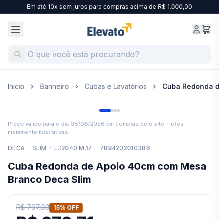
Em até 10x sem juros para compras acima de R$ 1.000,00
Início
Banheiro
Cubas e Lavatórios
Cuba Redonda d
Preço válido para o dia
08/08/2026
em compras pelo site. Fotos
meramente ilustrativas.
DECA
·
SLIM
·
L.12040.M.17
·
7894202010386
Cuba Redonda de Apoio 40cm com Mesa
Branco Deca Slim
R$ 797,93
15
% OFF