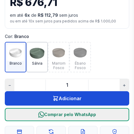
R$ 676,71
em até
6
x
de
R$ 112,79
sem juros
ou em até
10
x sem juros para pedidos acima de
R$ 1.000,00
Cor
:
Branco
Branco
Sálvia
Marrom
Ébano
Fosco
Fosco
−
+
Adicionar
Comprar pelo WhatsApp