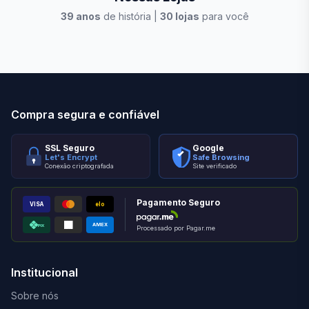
39
anos
de história |
30
lojas
para você
Stilo Elevato
Eleva
Compra segura e confiável
SSL Seguro
Google
Let's Encrypt
Safe Browsing
Conexão criptografada
Site verificado
Pagamento Seguro
VISA
elo
AMEX
PIX
Processado por Pagar.me
Institucional
Sobre nós