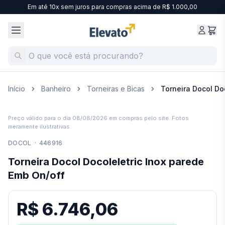
Em até 10x sem juros para compras acima de R$ 1.000,00
Início
Banheiro
Torneiras e Bicas
Torneira Docol Do
Preço válido para o dia
08/08/2026
em compras pelo site. Fotos
meramente ilustrativas.
DOCOL
·
446916
Torneira Docol Docoleletric Inox parede
Emb On/off
R$ 6.746,06