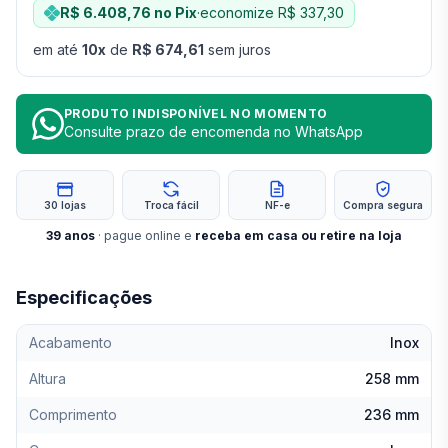
R$ 6.408,76
no Pix
·
economize
R$ 337,30
em até
10
x
de
R$ 674,61
sem juros
PRODUTO INDISPONÍVEL NO MOMENTO
Consulte prazo de encomenda no WhatsApp
30 lojas
Troca fácil
NF-e
Compra segura
39
anos
· pague online e
receba em casa ou retire na loja
Especificações
Acabamento
Inox
Altura
258 mm
Comprimento
236 mm