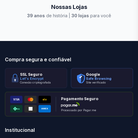
Nossas Lojas
39
anos
de história |
30
lojas
para você
Stilo Elevato
Eleva
Compra segura e confiável
SSL Seguro
Google
Let's Encrypt
Safe Browsing
Conexão criptografada
Site verificado
Pagamento Seguro
VISA
elo
AMEX
PIX
Processado por Pagar.me
Institucional