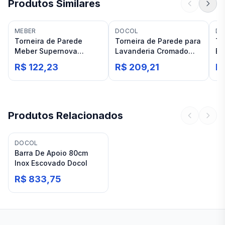
Produtos Similares
MEBER
DOCOL
DO
Torneira de Parede
Torneira de Parede para
To
Meber Supernova
Lavanderia Cromado
Ba
Jardim 1128 U C 21
Docol Nova Pertutti 1158
Ne
R$ 122,23
R$ 209,21
R
Cromada
Produtos Relacionados
DOCOL
Barra De Apoio 80cm
Inox Escovado Docol
R$ 833,75